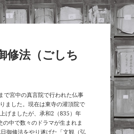
日御修法（ごしち
日まで宮中の真言院で行われた仏事
りました。現在は東寺の灌頂院で
上げましたが、承和2（835）年
歴史の中で数々のドラマが生まれま
七日御修法をやり遂げた「文観（弘