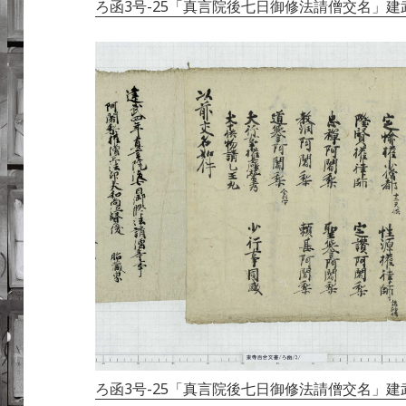
ろ函3号-25「真言院後七日御修法請僧交名」建武3
ろ函3号-25「真言院後七日御修法請僧交名」建武3