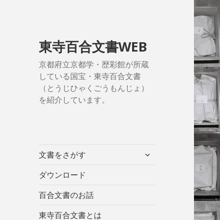
東寺百合文書WEB
京都府立京都学・歴彩館が所蔵
している国宝・東寺百合文書
（とうじひゃくごうもんじょ）
を紹介しています。
サ
文書をさがす
ブ
メ
ダウンロード
ニ
百合文書のお話
ュ
ー
東寺百合文書とは
を