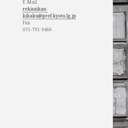
E-Mail
rekisaikan-
kikaku@pref.kyoto.lg.jp
Fax
075-791-9466