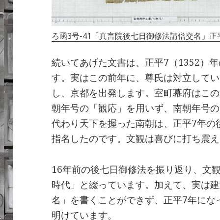
ろ函3号-41「真言院後七日御修法請僧交名」正平7
続いてあげた文書は、正平7（1352）
す。実はこの前年に、尊氏は対立してい
し、京都を出発します。室町幕府はこの
朝年号の「観応」を用いず、南朝年号の
代わり天下を握った南朝は、正平7年の
指名したのです。文観は喜びに打ち震え
16年前の後七日御修法を振り返り、文
時代」と綴っています。加えて、実は建
名」を書くことができず、正平7年にな
明けています。