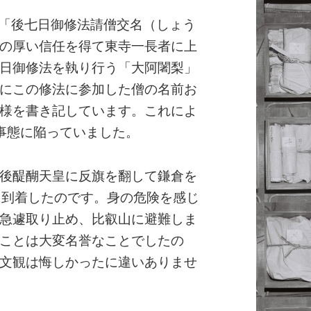
の「後七日御修法請僧交名（しょう
の厚い信任を得て東寺一長者に上
日御修法を執り行う「大阿闍梨」
にこの修法に参加した僧の名前お
様を書き記しています。これによ
事態に陥っていました。
後醍醐天皇に反旗を翻して鎌倉を
に到着したのです。身の危険を感じ
急遽取り止め、比叡山に避難しま
ことは大変名誉なことでしたの
文観は悔しかったに違いありませ