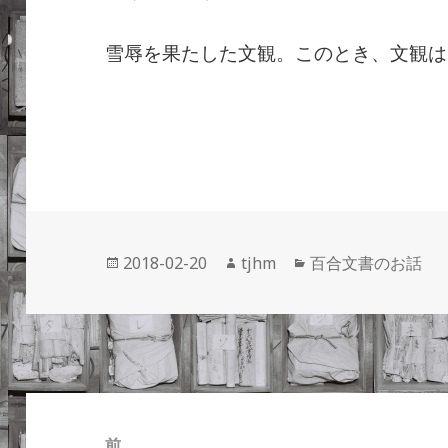
雪辱を果たした文観。このとき、文観は
投
作
カ
2018-02-20
tjhm
百合文書のお話
稿
成
テ
日:
者
ゴ
リ
ー
投
稿
前