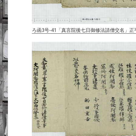
ろ函3号-41「真言院後七日御修法請僧交名」正平7