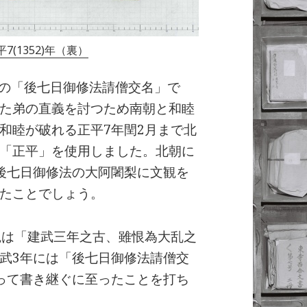
(1352)年（裏）
年の「後七日御修法請僧交名」で
た弟の直義を討つため南朝と和睦
和睦が破れる正平7年閏2月まで北
「正平」を使用しました。北朝に
後七日御修法の大阿闍梨に文観を
たことでしょう。
観は「建武三年之古、雖恨為大乱之
武3年には「後七日御修法請僧交
って書き継ぐに至ったことを打ち