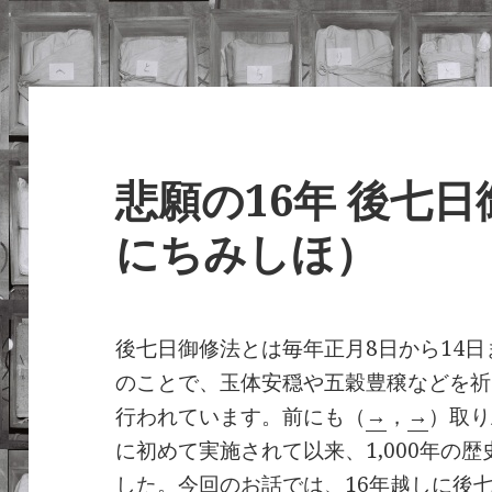
悲願の16年 後七
にちみしほ）
後七日御修法とは毎年正月8日から14
のことで、玉体安穏や五穀豊穣などを祈
行われています。前にも（
→
，
→
）取り
に初めて実施されて以来、1,000年の
した。今回のお話では、16年越しに後