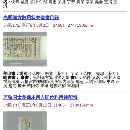
名：
快寿 融覚 公禅 仁然 堯忠 杲覚 宗寿 堯杲 宗杲 堯全 宏清 宝
済...
光明講方散用状并借書目録
レ函/172/ 寛正6年3月2日
（
1465
） 274×1985mm
差出書：
重禅（花押） 融覚（花押） 宝済（花押） 堯忠（花押）
端裏書：
事書：
光明講方算用状之事
書止：
如件
人名：
松井大進
加賀法橋 八幡宮内卿律師 賀茂宮内律師 地薫 大納言律師 乗珎 正
洞 越前 慶全 吉阿弥 乗琳 越後法橋 宰相阿...
若狭国太良保本所方即位料段銭配符
ツ函/147/ 寛正6年6月12日
（
1465
） 278×156mm