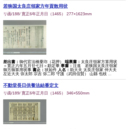
若狭国太良庄領家方年貢散用状
リ函/188/ 寛正6年正月日
（
1465
） 277×1623mm
差出書：
御代官法橋乗珎（花押）
端裏書：
太良庄領家方算用状
＜寛正六年五月廿七日＞勘定畢
事書：
注進 若狭国太良庄領家
御方御算用状事
書止：
状如件
人名：
助大夫 太良庄領家 仲大夫
左近大夫 弥太郎 宗吉 弥二郎 守護（武田信賢） 山縣 包枝 ...
不動堂長日供養法結番定文
リ函/189/ 寛正6年正月日
（
1465
） 346×550mm