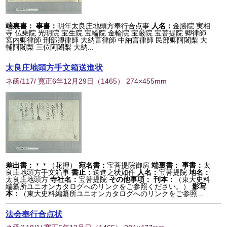
端裏書：
事書：
明年太良庄地頭方奉行合点事
人名：
金勝院 実相
寺 仏乗院 光明院 宝生院 宝輪院 金輪院 宝厳院 宝菩提院 卿律師
宮内卿律師 刑部卿律師 大納言律師 中納言律師 民部卿阿闍梨 大
輔阿闍梨 三位阿闍梨 大納...
太良庄地頭方手文箱送進状
ネ函/117/ 寛正6年12月29日
（
1465
） 274×455mm
差出書：
＊＊（花押）
宛名書：
宝菩提院御房
端裏書：
事書：
太
良庄地頭方手文箱事
書止：
送進之状如件
人名：
宝菩提院
地名：
太良庄地頭方
寺社名：
宝菩提院
その他事項：
刊本：
（東大史料
編纂所ユニオンカタログへのリンクをご参照ください。）
影写
本：
（東大史料編纂所ユニオンカタログへのリンクをご参照...
法会奉行合点状