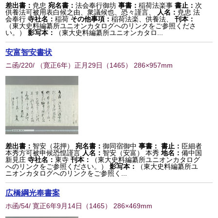
差出書：
尭忠
宛名書：
法会奉行御坊
事書：
稲荷法楽事
書止：
次
供養法可被用表白候之由、衆議候也、恐々謹言、
人名：
尭忠 法
会奉行
寺社名：
稲荷
その他事項：
稲荷法楽、供養法、
刊本：
（東大史料編纂所ユニオンカタログへのリンクをご参照くださ
い。）
影写本：
（東大史料編纂所ユニオンカタロ...
安富智安書状
ニ函/220/ （寛正6年）正月29日
（
1465
） 286×957mm
差出書：
智安（花押）
宛名書：
御同宿御中
事書：
書止：
臣細者
本秀方可被申候恐惶謹言
人名：
智安（安富） 本秀
地名：
備中国
新見庄
寺社名：
東寺
刊本：
（東大史料編纂所ユニオンカタログ
へのリンクをご参照ください。）
影写本：
（東大史料編纂所ユ
ニオンカタログへのリンクをご参照く...
広橋綱光奉書案
ホ函/54/ 寛正6年9月14日
（
1465
） 286×469mm