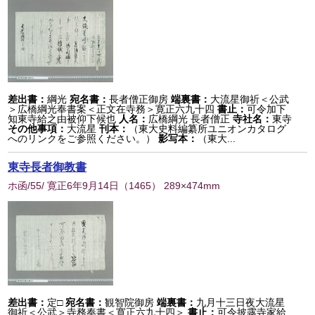
差出書：
綱光
宛名書：
長者僧正御房
端裏書：
大流星御祈＜公武
＞広橋綱光奉書案＜正文在寺務＞寛正六九十四
書止：
可令加下
知東寺給之由被仰下候也
人名：
広橋綱光 長者僧正
寺社名：
東寺
その他事項：
大流星
刊本：
（東大史料編纂所ユニオンカタログ
へのリンクをご参照ください。）
影写本：
（東大...
東寺長者御教書
ホ函/55/ 寛正6年9月14日
（
1465
） 289×474mm
差出書：
定□
宛名書：
観智院御房
端裏書：
九月十三日夜大流星
御祈＜公武＞寺務奉書＜寛正六九十四＞
書止：
可令披露寺家給