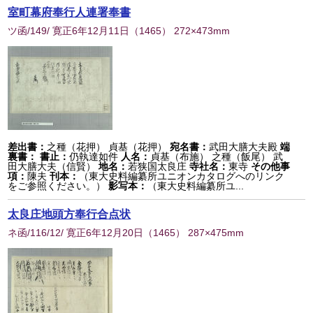
室町幕府奉行人連署奉書
ツ函/149/ 寛正6年12月11日
（
1465
） 272×473mm
差出書：
之種（花押） 貞基（花押）
宛名書：
武田大膳大夫殿
端
裏書：
書止：
仍執達如件
人名：
貞基（布施） 之種（飯尾） 武
田大膳大夫（信賢）
地名：
若狭国太良庄
寺社名：
東寺
その他事
項：
陳夫
刊本：
（東大史料編纂所ユニオンカタログへのリンク
をご参照ください。）
影写本：
（東大史料編纂所ユ...
太良庄地頭方奉行合点状
ネ函/116/12/ 寛正6年12月20日
（
1465
） 287×475mm