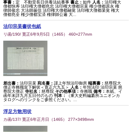
事書：
定 不動堂長日供養法結番事
書止：
如件
人名：
法印権大
僧都快寿 法印権大僧都尭忠 法印権大僧都宗杲 権少僧都原永 権
律師俊忠 大法師厳信 法印権大僧都融覚 法印権大僧都杲覚 権大
僧都尭全 権少僧都宝済 権律師公遍 大...
法印宗杲書状包紙
リ函/190/ 寛正6年9月5日
（
1465
） 460×277mm
差出書：
法印宗杲
宛名書：
謹上年預法印御房
端裏書：
慈尊院大
僧正寺務職宣下解状＜寛正六九五＞
人名：
年預法印 法印宗杲 慈
尊院大僧正
寺社名：
慈尊院
その他事項：
寺務職
備考：
本紙、イ
函年未詳九月五日付のもの
刊本：
（東大史料編纂所ユニオンカ
タログへのリンクをご参照ください。...
浮足方散用状
カ函/137/ 寛正6年正月日
（
1465
） 277×3498mm