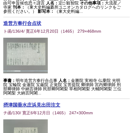
由可申旨候也恐々謹言
人名：
定□ 観智院
その他事項：
大流星／
寺家
刊本：
（東大史料編纂所ユニオンカタログへのリンクをご
参照ください。）
影写本：
（東大史料編...
造営方奉行合点状
ト函/136/4/ 寛正6年12月20日
（
1465
） 279×468mm
事書：
明年造営方奉行合点事
人名：
金勝院 実相寺 仏乗院 光明
院 宝輪院 金蓮院 宝厳院 正覚院 宝菩提院 卿律師 宮内卿律師 刑
部卿律師 中納言律師 民部卿阿闍梨 宰相阿闍梨 大輔阿闍梨 三位
阿闍梨 大納言阿闍...
摂津国垂水庄浜見出田注文
チ函/130/ 寛正6年12月日
（
1465
） 247×300mm