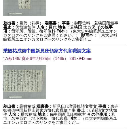
差出書：
目代（花押）
端裏書：
事書：
御即位料 若狭国段銭事
書止：
仍執達如件
人名：
目代
地名：
若狭国 太良保
その他事
項：
留守所、段銭、御即位料
刊本：
（東大史料編纂所ユニオン
カタログへのリンクをご参照ください。）
影写本：
（東大史料
編纂所ユニオンカタログへのリンクをご参照く...
乗観祐成備中国新見庄領家方代官職請文案
ツ函/148/ 寛正6年7月25日
（
1465
） 281×943mm
差出書：
乗観祐成
端裏書：
新見庄代官乗観請文案文
事書：
東寺
御領備中国新見庄領家方御代官職條〃事
書止：
仍謹請文之状如
件
人名：
乗観祐成
地名：
備中国新見庄領家方
その他事項：
和
市、名主百姓、地下検断、御代官職
刊本：
（東大史料編纂所ユ
ニオンカタログへのリンクをご参照くだ...