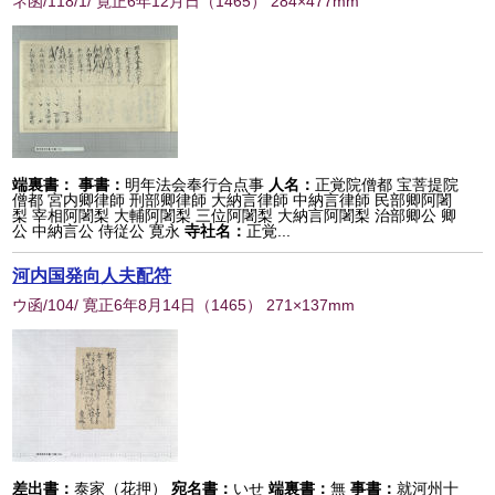
ネ函/118/1/ 寛正6年12月日
（
1465
） 284×477mm
端裏書：
事書：
明年法会奉行合点事
人名：
正覚院僧都 宝菩提院
僧都 宮内卿律師 刑部卿律師 大納言律師 中納言律師 民部卿阿闍
梨 宰相阿闍梨 大輔阿闍梨 三位阿闍梨 大納言阿闍梨 治部卿公 卿
公 中納言公 侍従公 寛永
寺社名：
正覚...
河内国発向人夫配符
ウ函/104/ 寛正6年8月14日
（
1465
） 271×137mm
差出書：
泰家（花押）
宛名書：
いせ
端裏書：
無
事書：
就河州十