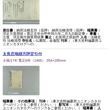
差出書：
納所法橋玄珎（花押） 納所法橋清増（花押）
端裏書：
浮足方算用状＜寛正五年分甲申同六年二月九日勘定畢＞
事書：
注進 浮足御方御算用状事
書止：
右算用之状如件
人名：
法橋玄
珎 法橋清増
寺社名：
仏乗院」金蓮院
刊本：
（東大史料編纂所ユ
ニオンカタログへの...
太良庄地頭方評定引付
タ函/174/ 寛正6年
（
1465
） 264×185mm
端裏書：
その他事項：
刊本：
（東大史料編纂所ユニオンカタロ
グへのリンクをご参照ください。）
影写本：
（東大史料編纂所
ユニオンカタログへのリンクをご参照ください。）
端裏書：
人