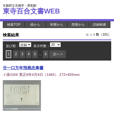
京都府立京都学・歴彩館
東寺百合文書WEB
検索TOP
函から
和暦から
西暦から
詳細検索
検索結果
ヒット数（101）
並び順：
表示件数：
1
2
3
4
5
…
6
次へ >
廿一口方年預堯忠奉書
イ函/104/ 寛正6年4月4日
（
1465
） 272×455mm