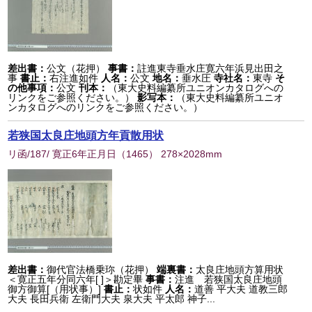
差出書：
公文（花押）
事書：
註進東寺垂水庄寛六年浜見出田之
事
書止：
右注進如件
人名：
公文
地名：
垂水圧
寺社名：
東寺
そ
の他事項：
公文
刊本：
（東大史料編纂所ユニオンカタログへの
リンクをご参照ください。）
影写本：
（東大史料編纂所ユニオ
ンカタログへのリンクをご参照ください。）
若狭国太良庄地頭方年貢散用状
リ函/187/ 寛正6年正月日
（
1465
） 278×2028mm
差出書：
御代官法橋乗珎（花押）
端裏書：
太良庄地頭方算用状
＜寛正五年分同六年[ ]＞勘定畢
事書：
注進 若狭国太良庄地頭
御方御算[（用状事）]
書止：
状如件
人名：
道善 平大夫 道教三郎
大夫 長田兵衛 左衛門大夫 泉大夫 平太郎 神子...