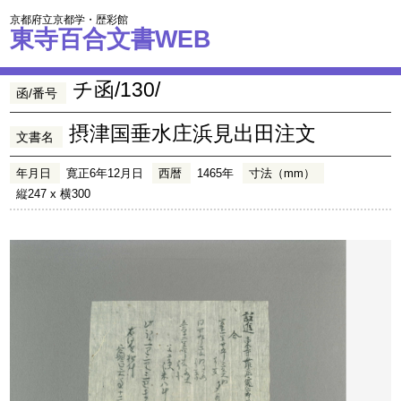
京都府立京都学・歴彩館
東寺百合文書WEB
チ函/130/
函/番号
摂津国垂水庄浜見出田注文
文書名
年月日
寛正6年12月日
西暦
1465年
寸法（mm）
縦247 x 横300