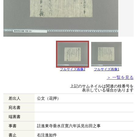
フルサイズ画像2
フルサイズ画像1
＞ 一覧を見る
上記のサムネイルは関連の枝番号を
表示している場合があります
差出人
公文（花押）
宛名書
端裏書
事書
註進東寺垂水庄寛六年浜見出田之事
書止
右注進如件