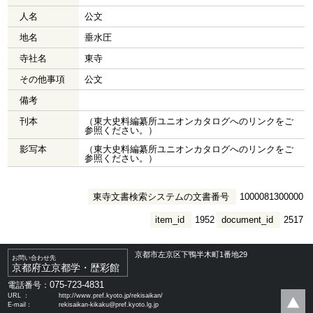
人名
公文
地名
垂水圧
寺社名
東寺
その他事項
公文
備考
刊本
（東大史料編纂所ユニオンカタログへのリンクをご
参照ください。）
影写本
（東大史料編纂所ユニオンカタログへのリンクをご
参照ください。）
東寺文書検索システムの文書番号
1000081300000
item_id
1952
document_id
2517
京都市左京区下鴨半木町1番地29
お問い合わせ先
京都府立京都学・歴彩館
075-723-4831
電話番号：
URL ：
http://www.pref.kyoto.jp/rekisaikan/
E-mail：
rekisaikan-kikaku@pref.kyoto.lg.jp