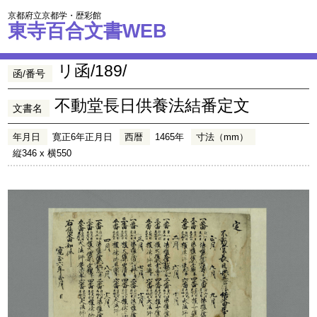
京都府立京都学・歴彩館
東寺百合文書WEB
リ函/189/
函/番号
不動堂長日供養法結番定文
文書名
年月日
寛正6年正月日
西暦
1465年
寸法（mm）
縦346 x 横550