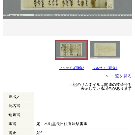
フルサイズ画像2
フルサイズ画像1
＞ 一覧を見る
上記のサムネイルは関連の枝番号を
表示している場合があります
差出人
宛名書
端裏書
事書
定 不動堂長日供養法結番事
書止
如件