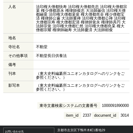
人名
法印権大僧都快寿 法印権大僧都尭忠 法印権大僧都宗
杲 権少僧都原永 権律師俊忠 大法師厳信 法印権大僧
都融覚 法印権大僧都杲覚 権大僧都尭全 権少僧都宝
済 権律師公遍 大法師重禅 法印権大僧都公禅 法印権
大僧都宗寿 権大僧都宏清 権律師覚永 権律師具円 大
法師宗覚 法印権大僧都仁然 法印権大僧都尭杲 権大
僧都宗耀 権律師融寿 大法師慶済 大法師頼俊
地名
寺社名
不動堂
その他事項
不動堂長日供養法
備考
刊本
（東大史料編纂所ユニオンカタログへのリンクをご
参照ください。）
影写本
（東大史料編纂所ユニオンカタログへのリンクをご
参照ください。）
東寺文書検索システムの文書番号
1000091890000
item_id
2337
document_id
3014
京都市左京区下鴨半木町1番地29
お問い合わせ先