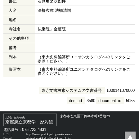
書止
右算用之状如件
人名
法橋玄珎 法橋清増
地名
寺社名
仏乗院」金蓮院
その他事項
備考
刊本
（東大史料編纂所ユニオンカタログへのリンクをご
参照ください。）
影写本
（東大史料編纂所ユニオンカタログへのリンクをご
参照ください。）
東寺文書検索システムの文書番号
1000141370000
item_id
3580
document_id
5055
京都市左京区下鴨半木町1番地29
お問い合わせ先
京都府立京都学・歴彩館
075-723-4831
電話番号：
URL ：
http://www.pref.kyoto.jp/rekisaikan/
E-mail：
rekisaikan-kikaku@pref.kyoto.lg.jp