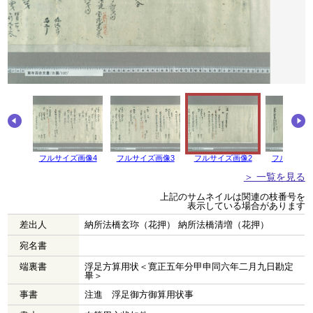
画像5
フルサイズ画像4
フルサイズ画像3
フルサイズ画像2
フルサイズ
＞ 一覧を見る
上記のサムネイルは関連の枝番号を
表示している場合があります
差出人
納所法橋玄珎（花押） 納所法橋清増（花押）
宛名書
端裏書
浮足方算用状＜寛正五年分甲申同六年二月九日勘定
畢＞
事書
注進 浮足御方御算用状事