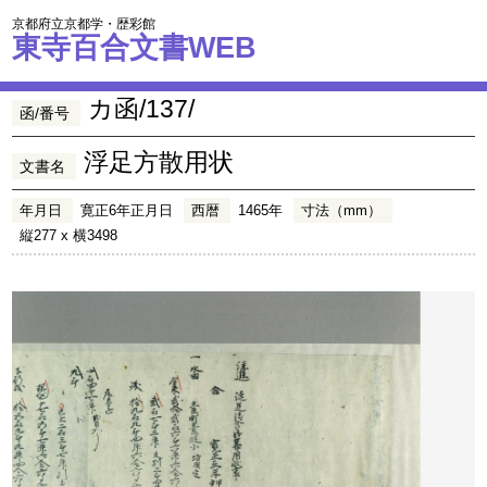
京都府立京都学・歴彩館
東寺百合文書WEB
カ函/137/
函/番号
浮足方散用状
文書名
年月日
寛正6年正月日
西暦
1465年
寸法（mm）
縦277 x 横3498