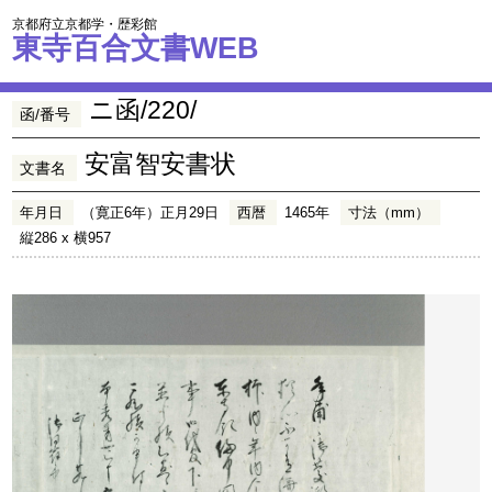
京都府立京都学・歴彩館
東寺百合文書WEB
ニ函/220/
函/番号
安富智安書状
文書名
年月日
（寛正6年）正月29日
西暦
1465年
寸法（mm）
縦286 x 横957