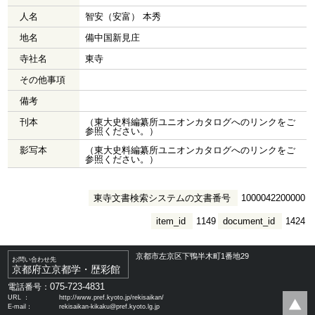
人名
智安（安富） 本秀
地名
備中国新見庄
寺社名
東寺
その他事項
備考
刊本
（東大史料編纂所ユニオンカタログへのリンクをご
参照ください。）
影写本
（東大史料編纂所ユニオンカタログへのリンクをご
参照ください。）
東寺文書検索システムの文書番号
1000042200000
item_id
1149
document_id
1424
京都市左京区下鴨半木町1番地29
お問い合わせ先
京都府立京都学・歴彩館
075-723-4831
電話番号：
URL ：
http://www.pref.kyoto.jp/rekisaikan/
E-mail：
rekisaikan-kikaku@pref.kyoto.lg.jp