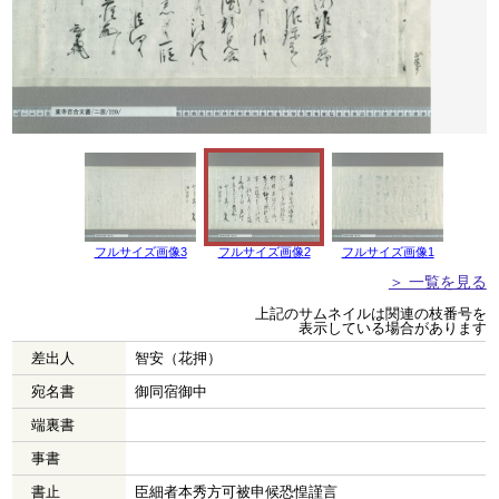
フルサイズ画像3
フルサイズ画像2
フルサイズ画像1
＞ 一覧を見る
上記のサムネイルは関連の枝番号を
表示している場合があります
差出人
智安（花押）
宛名書
御同宿御中
端裏書
事書
書止
臣細者本秀方可被申候恐惶謹言