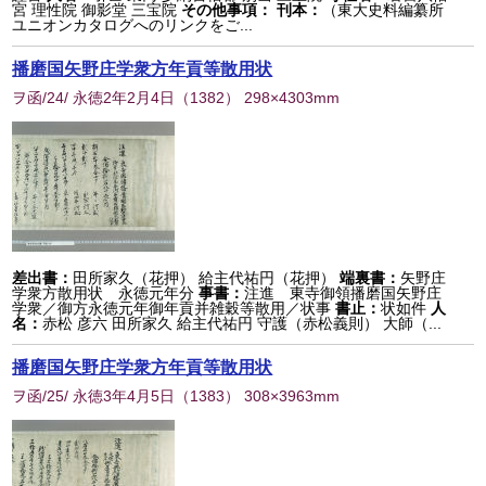
宮 理性院 御影堂 三宝院
その他事項：
刊本：
（東大史料編纂所
ユニオンカタログへのリンクをご...
播磨国矢野庄学衆方年貢等散用状
ヲ函/24/ 永徳2年2月4日
（
1382
） 298×4303mm
差出書：
田所家久（花押） 給主代祐円（花押）
端裏書：
矢野庄
学衆方散用状 永徳元年分
事書：
注進 東寺御領播磨国矢野庄
学衆／御方永徳元年御年貢并雑穀等散用／状事
書止：
状如件
人
名：
赤松 彦六 田所家久 給主代祐円 守護（赤松義則） 大師（...
播磨国矢野庄学衆方年貢等散用状
ヲ函/25/ 永徳3年4月5日
（
1383
） 308×3963mm