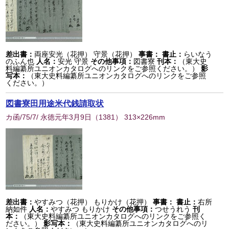
差出書：
両座安光（花押） 守景（花押）
事書：
書止：
らいなう
のふん也
人名：
安光 守景
その他事項：
図書寮
刊本：
（東大史
料編纂所ユニオンカタログへのリンクをご参照ください。）
影
写本：
（東大史料編纂所ユニオンカタログへのリンクをご参照
ください。）
図書寮田用途米代銭請取状
カ函/75/7/ 永徳元年3月9日
（
1381
） 313×226mm
差出書：
やすみつ（花押） もりかけ（花押）
事書：
書止：
右所
納如件
人名：
やすみつ もりかけ
その他事項：
つせうれう
刊
本：
（東大史料編纂所ユニオンカタログへのリンクをご参照く
ださい。）
影写本：
（東大史料編纂所ユニオンカタログへのリ