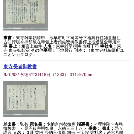
事書：
東寺雑掌頼勝申 欲早市町下司等号下地興行任雑意越往
古知行境令押領散在寺領上者預厳密御教書停止彼違乱全寺用間
事
書止：
粗言上如件
人名：
東寺雑掌頼勝 市町下司
寺社名：
東
寺 東寺御影堂
その他事項：
下地興行
刊本：
（東大史料編纂所ユ
ニオンカタログ...
東寺長者御教書
ル函/93/ 永徳3年3月18日
（
1383
） 311×970mm
差出書：
弘甚
宛名書：
少納言僧都御房
端裏書：
＜理性院＞寺務
御教書 ＜乗円殺害明智事 永徳三三十八＞
事書：
書止：
恐々
謹言
人名：
引甚 乗円 少納言僧都 別当 三宝院
寺社名：
若宮八幡