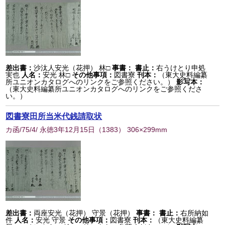
差出書：
沙汰人安光（花押） 林□
事書：
書止：
右うけとり申処
実也
人名：
安光 林□
その他事項：
図書寮
刊本：
（東大史料編纂
所ユニオンカタログへのリンクをご参照ください。）
影写本：
（東大史料編纂所ユニオンカタログへのリンクをご参照くださ
い。）
図書寮田所当米代銭請取状
カ函/75/4/ 永徳3年12月15日
（
1383
） 306×299mm
差出書：
両座安光（花押） 守景（花押）
事書：
書止：
右所納如
件
人名：
安光 守景
その他事項：
図書寮
刊本：
（東大史料編纂