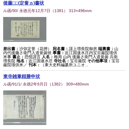
後藤□□(定誉ヵ)書状
ル函/90/ 永徳元年12月7日
（
1381
） 313×496mm
差出書：
沙弥定誉（花押）
宛名書：
謹上増長院御房
端裏書：
山
内代後藤さ衛門入道覚曇状
事書：
近江国速水庄内宝荘厳院壇供
米事
書止：
恐惶謹言
人名：
梅局 山内 後藤さ衛門入道覚曇 兵衛
増長院
地名：
近江国速水庄
寺社名：
宝荘厳院
その他事項：
宝荘
厳院壇供米／
刊本：
（東大史料編纂所ユニオ...
東寺雑掌頼勝申状
ル函/91/1/ 永徳2年9月日
（
1382
） 309×480mm