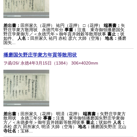
差出書：
田所家久（花押） 祐円（花押） □（花押）
端裏書：
矢
野庄学衆方散用状 永徳弐年分
事書：
注進 東寺御領播磨国矢
野庄学衆御方／＜永徳弐年＞御年貢并雑穀等散用状事
書止：
状
如件、
人名：
田所家久 祐円 赤松 彦六 大師（空海）
地名：
播磨
国矢...
播磨国矢野庄学衆方年貢等散用状
ヲ函/26/ 永徳4年3月15日
（
1384
） 306×4020mm
差出書：
田所家久（花押） 明済（花押）
端裏書：
矢野庄学衆方
散用状 永徳三年分
事書：
注進 東寺御領播磨国矢野庄学衆御
方／＜永徳参年＞御年貢并雑穀等散用状事
書止：
状如件
人名：
赤松 彦六 田所家久 明済 大師（空海）
地名：
播磨国矢野庄 北山
寺社名：
宝林...