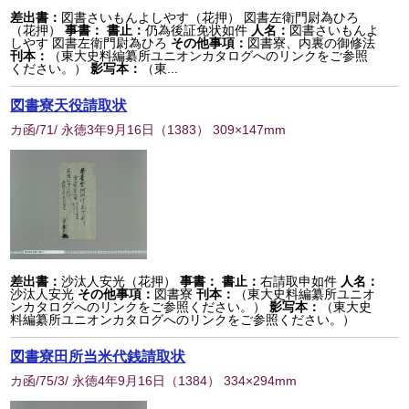
差出書：
図書さいもんよしやす（花押） 図書左衛門尉為ひろ
（花押）
事書：
書止：
仍為後証免状如件
人名：
図書さいもんよ
しやす 図書左衛門尉為ひろ
その他事項：
図書寮、内裏の御修法
刊本：
（東大史料編纂所ユニオンカタログへのリンクをご参照
ください。）
影写本：
（東...
図書寮天役請取状
カ函/71/ 永徳3年9月16日
（
1383
） 309×147mm
差出書：
沙汰人安光（花押）
事書：
書止：
右請取申如件
人名：
沙汰人安光
その他事項：
図書寮
刊本：
（東大史料編纂所ユニオ
ンカタログへのリンクをご参照ください。）
影写本：
（東大史
料編纂所ユニオンカタログへのリンクをご参照ください。）
図書寮田所当米代銭請取状
カ函/75/3/ 永徳4年9月16日
（
1384
） 334×294mm