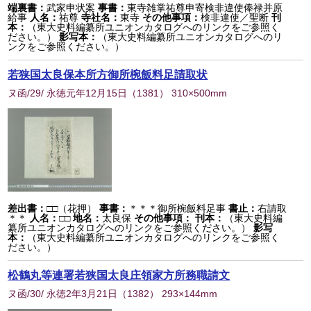
端裏書：
武家申状案
事書：
東寺雑掌祐尊申寄検非違使俸禄并原
給事
人名：
祐尊
寺社名：
東寺
その他事項：
検非違使／聖断
刊
本：
（東大史料編纂所ユニオンカタログへのリンクをご参照く
ださい。）
影写本：
（東大史料編纂所ユニオンカタログへのリ
ンクをご参照ください。）
若狭国太良保本所方御所椀飯料足請取状
ヌ函/29/ 永徳元年12月15日
（
1381
） 310×500mm
差出書：
□□（花押）
事書：
＊＊＊御所椀飯料足事
書止：
右請取
＊＊
人名：
□□
地名：
太良保
その他事項：
刊本：
（東大史料編
纂所ユニオンカタログへのリンクをご参照ください。）
影写
本：
（東大史料編纂所ユニオンカタログへのリンクをご参照く
ださい。）
松鶴丸等連署若狭国太良庄領家方所務職請文
ヌ函/30/ 永徳2年3月21日
（
1382
） 293×144mm