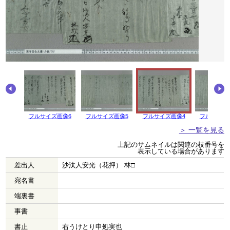
画像7
フルサイズ画像6
フルサイズ画像5
フルサイズ画像4
フルサイズ
＞ 一覧を見る
上記のサムネイルは関連の枝番号を
表示している場合があります
差出人
沙汰人安光（花押） 林□
宛名書
端裏書
事書
書止
右うけとり申処実也