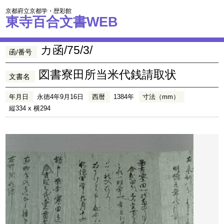
京都府立京都学・歴彩館
東寺百合文書WEB
カ函/75/3/
函/番号
図書寮田所当米代銭請取状
文書名
年月日
永徳4年9月16日
西暦
1384年
寸法（mm）
縦334 x 横294