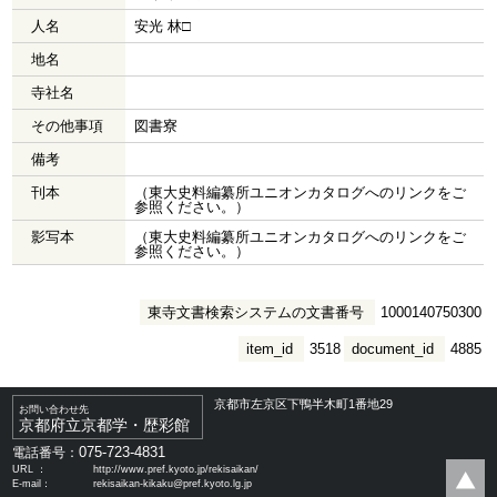
人名
安光 林□
地名
寺社名
その他事項
図書寮
備考
刊本
（東大史料編纂所ユニオンカタログへのリンクをご
参照ください。）
影写本
（東大史料編纂所ユニオンカタログへのリンクをご
参照ください。）
東寺文書検索システムの文書番号
1000140750300
item_id
3518
document_id
4885
京都市左京区下鴨半木町1番地29
お問い合わせ先
京都府立京都学・歴彩館
075-723-4831
電話番号：
URL ：
http://www.pref.kyoto.jp/rekisaikan/
E-mail：
rekisaikan-kikaku@pref.kyoto.lg.jp