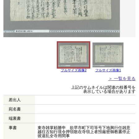
フルサイズ画像2
フルサイズ画像1
＞ 一覧を見る
上記のサムネイルは関連の枝番号を
表示している場合があります
差出人
宛名書
端裏書
事書
東寺雑掌頼勝申 欲早市町下司等号下地興行任雑意
越往古知行境令押領散在寺領上者預厳密御教書停止
彼違乱全寺用間事