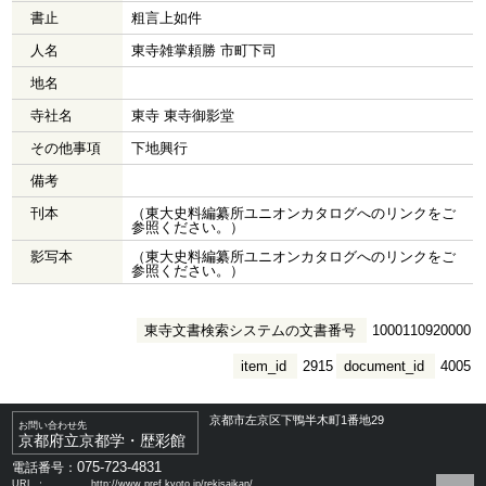
書止
粗言上如件
人名
東寺雑掌頼勝 市町下司
地名
寺社名
東寺 東寺御影堂
その他事項
下地興行
備考
刊本
（東大史料編纂所ユニオンカタログへのリンクをご
参照ください。）
影写本
（東大史料編纂所ユニオンカタログへのリンクをご
参照ください。）
東寺文書検索システムの文書番号
1000110920000
item_id
2915
document_id
4005
京都市左京区下鴨半木町1番地29
お問い合わせ先
京都府立京都学・歴彩館
075-723-4831
電話番号：
URL ：
http://www.pref.kyoto.jp/rekisaikan/