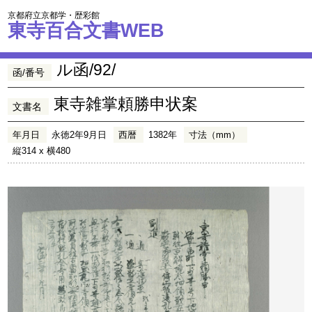
京都府立京都学・歴彩館
東寺百合文書WEB
ル函/92/
函/番号
東寺雑掌頼勝申状案
文書名
年月日
永徳2年9月日
西暦
1382年
寸法（mm）
縦314 x 横480