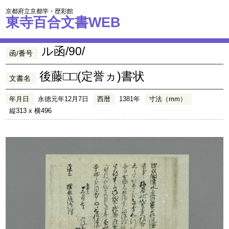
京都府立京都学・歴彩館
東寺百合文書WEB
ル函/90/
函/番号
後藤□□(定誉ヵ)書状
文書名
年月日
永徳元年12月7日
西暦
1381年
寸法（mm）
縦313 x 横496