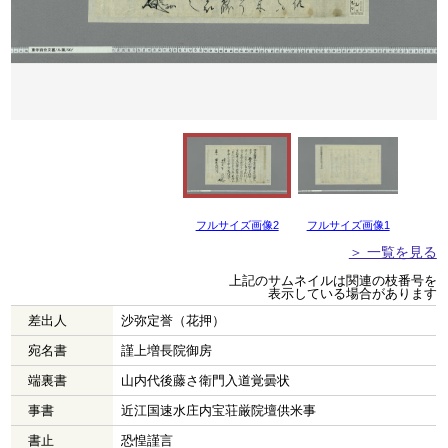
フルサイズ画像2
フルサイズ画像1
＞ 一覧を見る
上記のサムネイルは関連の枝番号を
表示している場合があります
差出人
沙弥定誉（花押）
宛名書
謹上増長院御房
端裏書
山内代後藤さ衛門入道覚曇状
事書
近江国速水庄内宝荘厳院壇供米事
書止
恐惶謹言