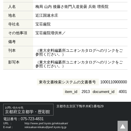
人名
梅局 山内 後藤さ衛門入道覚曇 兵衛 増長院
地名
近江国速水庄
寺社名
宝荘厳院
その他事項
宝荘厳院壇供米／
備考
刊本
（東大史料編纂所ユニオンカタログへのリンクをご
参照ください。）
影写本
（東大史料編纂所ユニオンカタログへのリンクをご
参照ください。）
東寺文書検索システムの文書番号
1000110900000
item_id
2913
document_id
4001
京都市左京区下鴨半木町1番地29
お問い合わせ先
京都府立京都学・歴彩館
075-723-4831
電話番号：
URL ：
http://www.pref.kyoto.jp/rekisaikan/
E-mail：
rekisaikan-kikaku@pref.kyoto.lg.jp