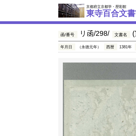
京都府立京都学・歴彩館
東寺百合文書
リ函/298/
函/番号
文書名
年月日
（永徳元年）
西暦
1381年