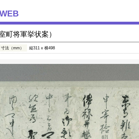
WEB
(室町将軍挙状案）
寸法（mm）
縦311 x 横498