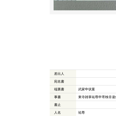
差出人
宛名書
端裏書
武家申状案
事書
東寺雑掌祐尊申寄検非違
書止
人名
祐尊