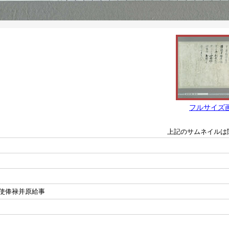
フルサイズ
上記のサムネイルは
使俸禄并原給事