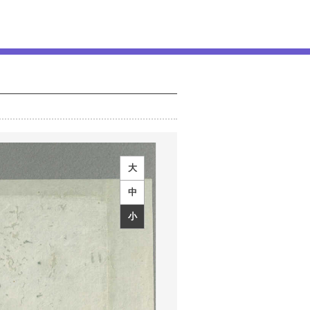
大
中
小