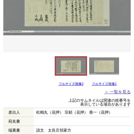
フルサイズ画像2
フルサイズ画像1
＞ 一覧を見る
上記のサムネイルは関連の枝番号を
表示している場合があります
差出人
松鶴丸（花押） 宗頼（花押） 善一（花押）
宛名書
端裏書
請文 太良庄領家方