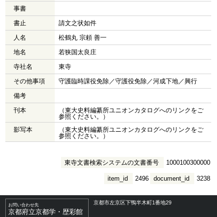
事書
書止
請文之状如件
人名
松鶴丸 宗頼 善一
地名
若狭国太良庄
寺社名
東寺
その他事項
守護臨時課役免除／守護役免除／河成下地／興行
備考
刊本
（東大史料編纂所ユニオンカタログへのリンクをご
参照ください。）
影写本
（東大史料編纂所ユニオンカタログへのリンクをご
参照ください。）
東寺文書検索システムの文書番号
1000100300000
item_id
2496
document_id
3238
京都市左京区下鴨半木町1番地29
お問い合わせ先
京都府立京都学・歴彩館