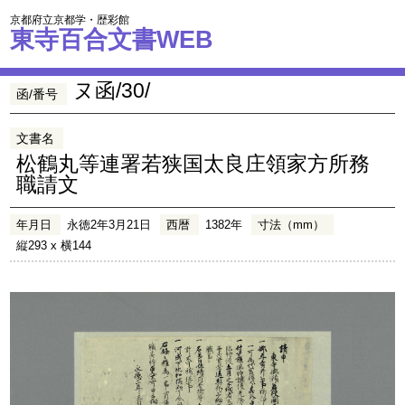
京都府立京都学・歴彩館
東寺百合文書WEB
ヌ函/30/
函/番号
文書名
松鶴丸等連署若狭国太良庄領家方所務
職請文
年月日
永徳2年3月21日
西暦
1382年
寸法（mm）
縦293 x 横144