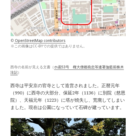
©
OpenStreetMap contributors
※この画像はCC-BYでの提供ではありません。
西寺の名前が見える文書（
ホ函53号 権大僧都堯忠等連署伽藍前株木
注記
）
西寺は平安京の官寺として造営されました。正暦元年
（990）に西寺の大部分、保延2年（1136）に別院（慈恩
院）、天福元年（1223）に塔が焼失し、荒廃してしまい
ました。現在は公園になっていて石碑が建っています。