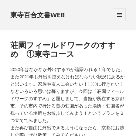
東寺百合文書WEB
メニュ
ーとウ
ィジェ
ット
荘園フィールドワークのすす
め ①東寺コース
2020年はなかなか外出するのが躊躇われる１年でした。
また2021年も外出を控えなければならない状況にあるか
と思います。家族や友人に会いたい！〇〇に行きたい！
などいろいろ思いは募りますが、今回は「荘園フィール
ドワークのすすめ」と題しまして、当館が所在する京都
市、その市内で行ける昔の荘園があった場所・荘園名が
残っている場所をお散歩してみよう！というプランを２
つ立ててみました。
また再び自由に外出できるようになったら、京都にお越
しの際にぜひ散策してみてください♪