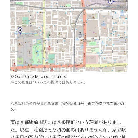
©
OpenStreetMap contributors
※この画像はCC-BYでの提供ではありません。
八条院町の名前が見える文書（
観智院９-2号 東寺領洛中散在敷地注
文
）
実は京都駅前周辺には八条院町という荘園がありまし
た。現在、荘園だった頃の面影はありませんが、京都駅
八条口の案内所に八条院の解説パネルがあるのでぜひ見