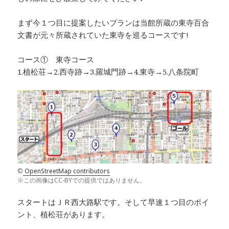
まず今１つ目に提案したいプランは当館所蔵の東寺百合
文書が元々所蔵されていた東寺を巡るコースです!
コース① 東寺コース
1.植松荘→2.西寺跡→3.羅城門跡→4.東寺→5.八条院町
©
OpenStreetMap contributors
※この画像はCC-BYでの提供ではありません。
スタートはＪＲ西大路駅です。そして早速１つ目のポイ
ント、植松荘があります。