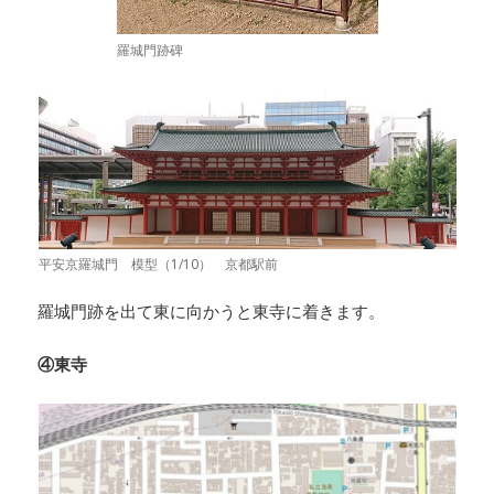
羅城門跡碑
平安京羅城門 模型（1/10） 京都駅前
羅城門跡を出て東に向かうと東寺に着きます。
④東寺