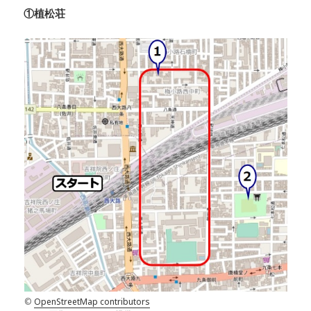
①植松荘
©
OpenStreetMap contributors