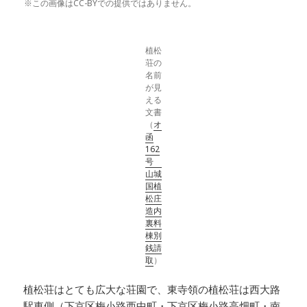
※この画像はCC-BYでの提供ではありません。
植松
荘の
名前
が見
える
文書
（
オ
函
162
号
山城
国植
松庄
造内
裏料
棟別
銭請
取
）
植松荘はとても広大な荘園で、東寺領の植松荘は西大路
駅東側（下京区梅小路西中町・下京区梅小路高畑町・南