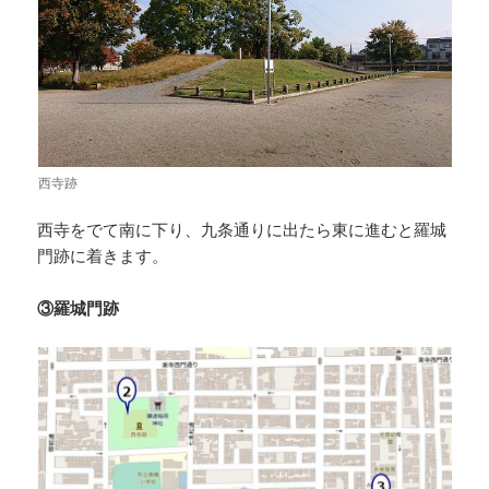
西寺跡
西寺をでて南に下り、九条通りに出たら東に進むと羅城
門跡に着きます。
③羅城門跡