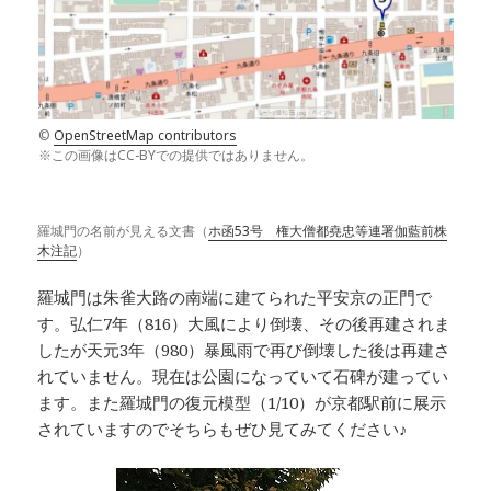
©
OpenStreetMap contributors
※この画像はCC-BYでの提供ではありません。
羅城門の名前が見える文書（
ホ函53号 権大僧都堯忠等連署伽藍前株
木注記
）
羅城門は朱雀大路の南端に建てられた平安京の正門で
す。弘仁7年（816）大風により倒壊、その後再建されま
したが天元3年（980）暴風雨で再び倒壊した後は再建さ
れていません。現在は公園になっていて石碑が建ってい
ます。また羅城門の復元模型（1/10）が京都駅前に展示
されていますのでそちらもぜひ見てみてください♪