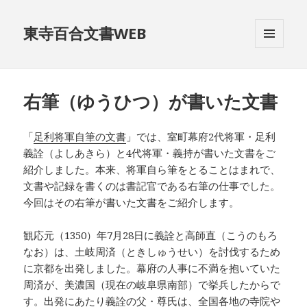
東寺百合文書WEB
メニュ
ーとウ
ィジェ
ット
右筆（ゆうひつ）が書いた文書
「
足利将軍自筆の文書
」では、室町幕府2代将軍・足利
義詮（よしあきら）と4代将軍・義持が書いた文書をご
紹介しました。本来、将軍自ら筆をとることはまれで、
文書や記録を書くのは書記官である右筆の仕事でした。
今回はその右筆が書いた文書をご紹介します。
観応元（1350）年7月28日に義詮と高師直（こうのもろ
なお）は、土岐周済（ときしゅうせい）を討伐するため
に京都を出発しました。幕府の人事に不満を抱いていた
周済が、美濃国（現在の岐阜県南部）で挙兵したからで
す。出発にあたり義詮の父・尊氏は、全国各地の寺院や