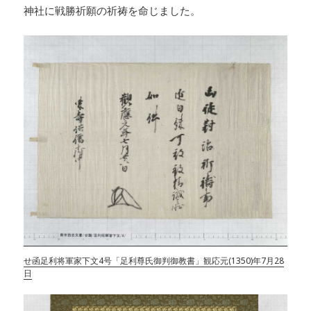
神社に戦勝祈願の祈祷を命じました。
せ函足利将軍家下文4号「足利尊氏御判御教書」観応元(1350)年7月28
日