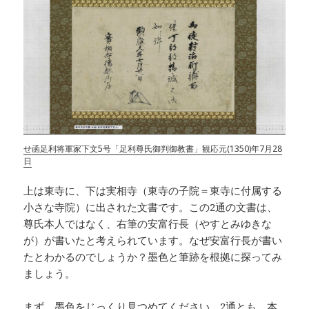
せ函足利将軍家下文5号「足利尊氏御判御教書」観応元(1350)年7月28
日
上は東寺に、下は実相寺（東寺の子院＝東寺に付属する
小さな寺院）に出された文書です。この2通の文書は、
尊氏本人ではなく、右筆の安富行長（やすとみゆきな
が）が書いたと考えられています。なぜ安富行長が書い
たとわかるのでしょうか？墨色と筆跡を根拠に探ってみ
ましょう。
まず、墨色をじっくり見つめてください。2通とも、本