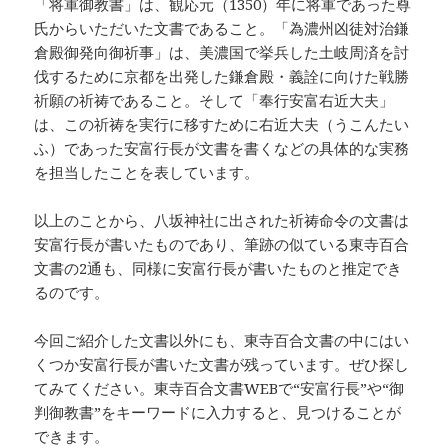
「将軍御教書」は、観応元（1350）年に将軍であった尊
氏からいただいた文書であること。「為濃州凶徒対治鎌
倉殿御発向御祈事」は、美濃国で挙兵した土岐周済を討
伐するために京都を出発した鎌倉殿・義詮に向けた戦勝
祈願の祈祷であること。そして「奉行安富右近大夫」
は、この祈祷を実行に移すために右近大夫（うこんたい
ふ）であった安富行長が文書を書くなどの具体的な実務
を担当したことを表しています。
以上のことから、八坂神社に出された祈祷命令の文書は
安富行長が書いたものであり、筆跡の似ている東寺百合
文書の2通も、同様に安富行長が書いたものと推定でき
るのです。
今回ご紹介した文書以外にも、東寺百合文書の中にはい
くつか安富行長が書いた文書が残っています。ぜひ探し
てみてください。東寺百合文書WEBで“安富行長”や“御
判御教書”をキーワードに入力すると、見つけることが
できます。