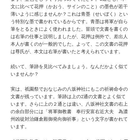
文に比べて花押（かおう、サインのこと）の墨色が若干
薄いように感じませんか？これは青墨（せいぼく）とい
う特別な墨で書かれているからです。青墨は将軍が自ら
筆をとるときによく使われました。冒頭で文書を書くの
は右筆の仕事と説明しましたが、花押は例外で、差出人
本人が書くのが一般的でした。よって、この文書の花押
は尊氏が、本文は右筆が書いたと考えられています。
続いて、筆跡を見比べてみましょう。なんだかよく似て
いませんか？
実は、祇園祭でおなじみの八坂神社にもこの祈祷命令の
文書が残っています。筆跡は上の2通の文書とよく似て
います。さらに上の２通とは違い、八坂神社文書の右上
の余白部分には「将軍御教書 奉行安富右近大夫 為濃
州凶徒対治鎌倉殿御発向御祈事」という文字が書かれて
います。