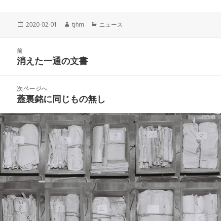
投
作
カ
2020-02-01
tjhm
ニュース
稿
成
テ
日:
者
ゴ
投
リ
前
稿
消えた一通の文書
ー
前
ナ
の
ビ
投
次ページへ
ゲ
稿:
蓋裏銘に同じもの無し
次
ー
の
シ
投
ョ
稿:
ン