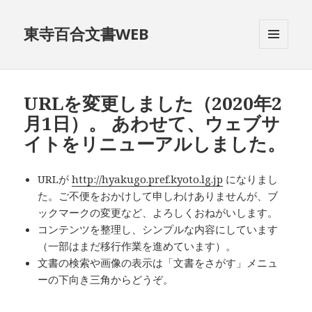
東寺百合文書WEB
メニュ
ーとウ
ィジェ
ット
URLを変更しました（2020年2
月1日）。 あわせて、ウェブサ
イトをリニューアルしました。
URLが
http://hyakugo.pref.kyoto.lg.jp
になりまし
た。ご不便をおかけして申しわけありませんが、ブ
ックマークの変更など、よろしくおねがいします。
コンテンツを整理し、シンプルな内容にしています
（一部はまだ移行作業を進めています）。
文書の検索や画像の表示は「文書をさがす」メニュ
ーの下向き三角からどうぞ。