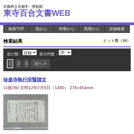
京都府立京都学・歴彩館
東寺百合文書WEB
検索TOP
函から
和暦から
西暦から
詳細検索
検索結果
ヒット数（44）
並び順：
表示件数：
1
2
3
次へ >
珍皇寺執行宗賢請文
ロ函/36/ 文明12年7月6日
（
1480
） 276×454mm