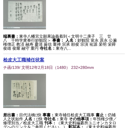
端裏書：
東寺八幡宮立願果論義着到＜文明十二庚子 三 廿
八 千時学衆奉行妙観院＞
事書：
人名：
妙観院 覚永 原永 公遍
権僧正 教済 融寿 慶清 厳信 重禅 宗承 頼俊 宗演 祐源 杲明 栄舜
俊雄 俊耀 融守 重円
寺社名：
東寺八...
桧皮大工職補任状案
チ函/139/ 文明12年2月18日
（
1480
） 232×280mm
差出書：
目代法橋□快
事書：
東寺補任桧皮大工職事
書止：
仍補
人之状如件
人名：
□快
寺社名：
東寺
その他事項：
年預権少僧／
修理別当／桧皮大工職
刊本：
（東大史料編纂所ユニオンカタロ
グへのリンクをご参照ください。）
影写本：
（東大史料編纂所