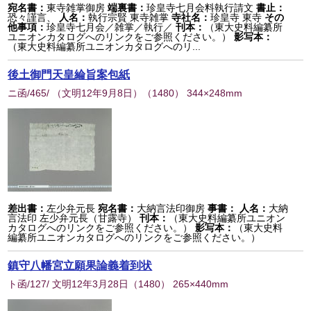
宛名書：
東寺雑掌御房
端裏書：
珍皇寺七月会料執行請文
書止：
恐々謹言、
人名：
執行宗賢 東寺雑掌
寺社名：
珍皇寺 東寺
その
他事項：
珍皇寺七月会／雑掌／執行／
刊本：
（東大史料編纂所
ユニオンカタログへのリンクをご参照ください。）
影写本：
（東大史料編纂所ユニオンカタログへのリ...
後土御門天皇綸旨案包紙
ニ函/465/ （文明12年9月8日）
（
1480
） 344×248mm
差出書：
左少弁元長
宛名書：
大納言法印御房
事書：
人名：
大納
言法印 左少弁元長（甘露寺）
刊本：
（東大史料編纂所ユニオン
カタログへのリンクをご参照ください。）
影写本：
（東大史料
編纂所ユニオンカタログへのリンクをご参照ください。）
鎮守八幡宮立願果論義着到状
ト函/127/ 文明12年3月28日
（
1480
） 265×440mm