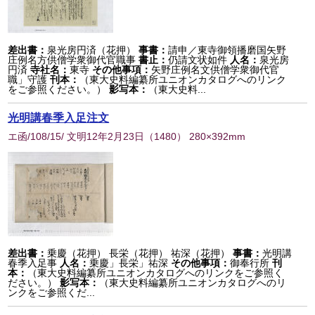
差出書：
泉光房円済（花押）
事書：
請申／東寺御領播磨国矢野
庄例名方供僧学衆御代官職事
書止：
仍請文状如件
人名：
泉光房
円済
寺社名：
東寺
その他事項：
矢野庄例名文供僧学衆御代官
職」守護
刊本：
（東大史料編纂所ユニオンカタログへのリンク
をご参照ください。）
影写本：
（東大史料...
光明講春季入足注文
エ函/108/15/ 文明12年2月23日
（
1480
） 280×392mm
差出書：
乗慶（花押） 長栄（花押） 祐深（花押）
事書：
光明講
春季入足事
人名：
乗慶」長栄」祐深
その他事項：
御奉行所
刊
本：
（東大史料編纂所ユニオンカタログへのリンクをご参照く
ださい。）
影写本：
（東大史料編纂所ユニオンカタログへのリ
ンクをご参照くだ...