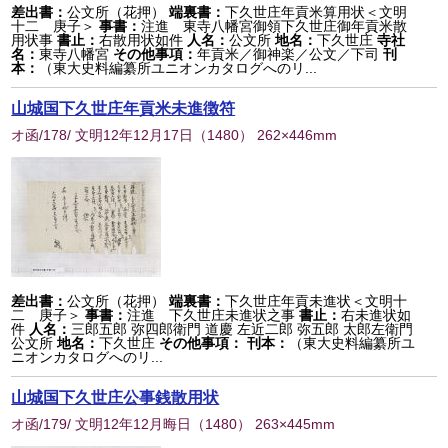
差出書：
公文所（花押）
端裏書：
下久世庄年貢米算用状＜文明
十二 庚子＞
事書：
注進 東寺八幡宮御領下久世庄御年貢米散
用状事
書止：
右散用状如件
人名：
公文所
地名：
下久世庄
寺社
名：
東寺八幡宮
その他事項：
年貢米／御神楽／公文／下司
刊
本：
（東大史料編纂所ユニオンカタログへのリ...
山城国下久世庄年貢米未進徴符
オ函/178/ 文明12年12月17日
（
1480
） 262×446mm
差出書：
公文所（花押）
端裏書：
下久世庄年貢未進状＜文明十
二 庚子＞
事書：
注進 下久世庄未進状之事
書止：
右未進状如
件
人名：
三郎五郎 弥四郎衛門 道慶 左近二郎 弥五郎 太郎左衛門
公文所
地名：
下久世庄
その他事項：
刊本：
（東大史料編纂所ユ
ニオンカタログへのリ...
山城国下久世庄公事銭散用状
オ函/179/ 文明12年12月晦日
（
1480
） 263×445mm