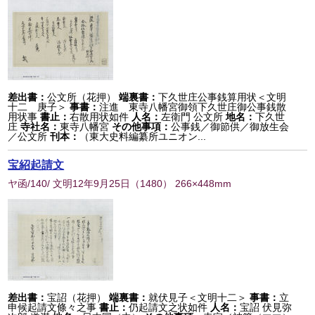
差出書：
公文所（花押）
端裏書：
下久世庄公事銭算用状＜文明
十二 庚子＞
事書：
注進 東寺八幡宮御領下久世庄御公事銭散
用状事
書止：
右散用状如件
人名：
左衛門 公文所
地名：
下久世
庄
寺社名：
東寺八幡宮
その他事項：
公事銭／御節供／御放生会
／公文所
刊本：
（東大史料編纂所ユニオン...
宝紹起請文
ヤ函/140/ 文明12年9月25日
（
1480
） 266×448mm
差出書：
宝詔（花押）
端裏書：
就伏見子＜文明十二＞
事書：
立
申候起請文條々之事
書止：
仍起請文之状如件
人名：
宝詔 伏見弥