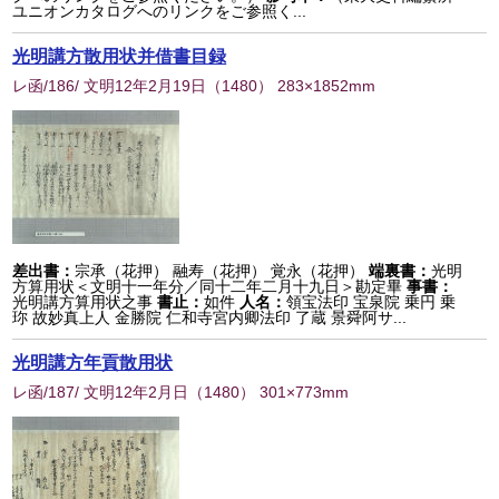
ユニオンカタログへのリンクをご参照く...
光明講方散用状并借書目録
レ函/186/ 文明12年2月19日
（
1480
） 283×1852mm
差出書：
宗承（花押） 融寿（花押） 覚永（花押）
端裏書：
光明
方算用状＜文明十一年分／同十二年二月十九日＞勘定畢
事書：
光明講方算用状之事
書止：
如件
人名：
領宝法印 宝泉院 乗円 乗
珎 故妙真上人 金勝院 仁和寺宮内卿法印 了蔵 景舜阿サ...
光明講方年貢散用状
レ函/187/ 文明12年2月日
（
1480
） 301×773mm