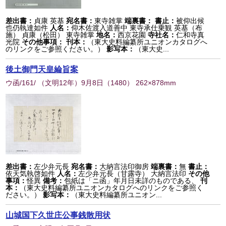
差出書：
貞康 英基
宛名書：
東寺雑掌
端裏書：
書止：
被仰出候
也仍執達如件
人名：
仰木佐渡入道善中 東寺承仕乗観 英基（布
施） 貞康（松田） 東寺雑掌
地名：
西京花園
寺社名：
仁和寺真
光院
その他事項：
刊本：
（東大史料編纂所ユニオンカタログへ
のリンクをご参照ください。）
影写本：
（東大史...
後土御門天皇綸旨案
ウ函/161/ （文明12年）9月8日
（
1480
） 262×878mm
差出書：
左少弁元長
宛名書：
大納言法印御房
端裏書：
無
書止：
依天気執啓如件
人名：
左少弁元長（甘露寺） 大納言法印
その他
事項：
怪異
備考：
包紙は「ニ函」年月日未詳のものである、
刊
本：
（東大史料編纂所ユニオンカタログへのリンクをご参照く
ださい。）
影写本：
（東大史料編纂所ユニオン...
山城国下久世庄公事銭散用状