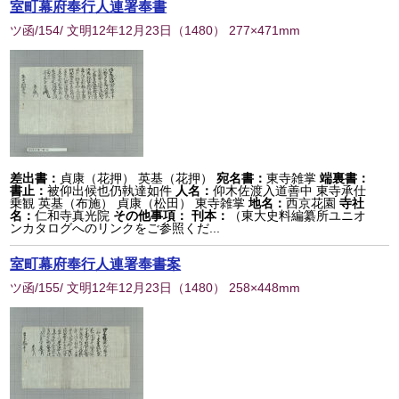
室町幕府奉行人連署奉書
ツ函/154/ 文明12年12月23日
（
1480
） 277×471mm
差出書：
貞康（花押） 英基（花押）
宛名書：
東寺雑掌
端裏書：
書止：
被仰出候也仍執達如件
人名：
仰木佐渡入道善中 東寺承仕
乗観 英基（布施） 貞康（松田） 東寺雑掌
地名：
西京花園
寺社
名：
仁和寺真光院
その他事項：
刊本：
（東大史料編纂所ユニオ
ンカタログへのリンクをご参照くだ...
室町幕府奉行人連署奉書案
ツ函/155/ 文明12年12月23日
（
1480
） 258×448mm