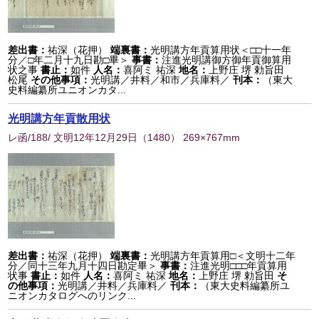
差出書：
祐深（花押）
端裏書：
光明講方年貢算用状＜□□十一年
分／□年二月十九日勘□畢＞
事書：
注進光明講御方御年貢御算用
状之事
書止：
如件
人名：
喜阿ミ 祐深
地名：
上野庄 堺 勅旨田
松尾
その他事項：
光明講／井料／和市／兵庫料／
刊本：
（東大
史料編纂所ユニオンカタ...
光明講方年貢散用状
レ函/188/ 文明12年12月29日
（
1480
） 269×767mm
差出書：
祐深（花押）
端裏書：
光明講方年貢算用□＜文明十二年
分／同十三年九月十四日勘定畢＞
事書：
注進光明□□□年貢算用
状事
書止：
如件
人名：
喜阿ミ 祐深
地名：
上野庄 堺 勅旨田
そ
の他事項：
光明講／井料／兵庫料／
刊本：
（東大史料編纂所ユ
ニオンカタログへのリンク...