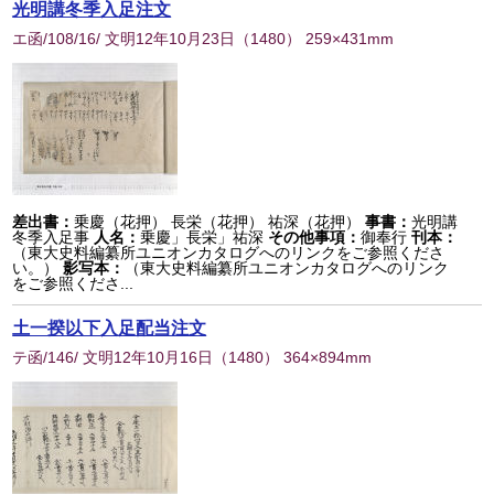
光明講冬季入足注文
エ函/108/16/ 文明12年10月23日
（
1480
） 259×431mm
差出書：
乗慶（花押） 長栄（花押） 祐深（花押）
事書：
光明講
冬季入足事
人名：
乗慶」長栄」祐深
その他事項：
御奉行
刊本：
（東大史料編纂所ユニオンカタログへのリンクをご参照くださ
い。）
影写本：
（東大史料編纂所ユニオンカタログへのリンク
をご参照くださ...
土一揆以下入足配当注文
テ函/146/ 文明12年10月16日
（
1480
） 364×894mm