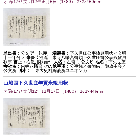
オ函/176/ 文明12年正月6日
（
1480
） 272×460mm
差出書：
公文所（花押）
端裏書：
下久世庄公事銭算用状＜文明
十一年分＞
事書：
注進 東寺八幡宮御領下久世庄御公事銭散用
状事
書止：
右散用状如件
人名：
左衛門 公文所
地名：
下久世庄
寺社名：
東寺八幡宮
その他事項：
公事銭／御節供／御放生会／
公文所
刊本：
（東大史料編纂所ユニオンカ...
山城国下久世庄年貢米散用状
オ函/177/ 文明12年12月17日
（
1480
） 262×446mm