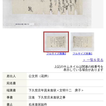
フルサイズ画像2
フルサイズ画像1
＞ 一覧を見る
上記のサムネイルは関連の枝番号を
表示している場合があります
差出人
公文所（花押）
宛名書
端裏書
下久世庄年貢未進状＜文明十二 庚子＞
事書
注進 下久世庄未進状之事
書止
右未進状如件