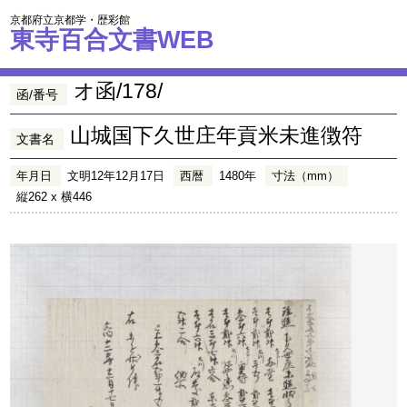
京都府立京都学・歴彩館
東寺百合文書WEB
オ函/178/
函/番号
山城国下久世庄年貢米未進徴符
文書名
年月日
文明12年12月17日
西暦
1480年
寸法（mm）
縦262 x 横446