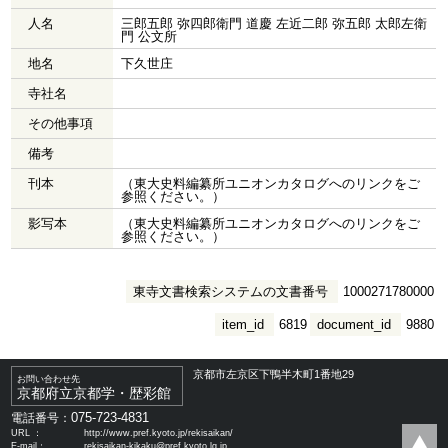
人名
三郎五郎 弥四郎衛門 道慶 左近二郎 弥五郎 太郎左衛
門 公文所
地名
下久世庄
寺社名
その他事項
備考
刊本
（東大史料編纂所ユニオンカタログへのリンクをご
参照ください。）
影写本
（東大史料編纂所ユニオンカタログへのリンクをご
参照ください。）
東寺文書検索システムの文書番号
1000271780000
item_id
6819
document_id
9880
京都市左京区下鴨半木町1番地29
お問い合わせ先
京都府立京都学・歴彩館
075-723-4831
電話番号：
URL ：
http://www.pref.kyoto.jp/rekisaikan/
E-mail：
rekisaikan-kikaku@pref.kyoto.lg.jp