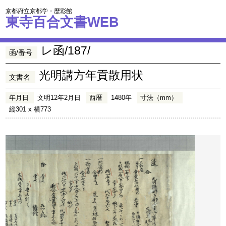
京都府立京都学・歴彩館
東寺百合文書WEB
レ函/187/
函/番号
光明講方年貢散用状
文書名
年月日
文明12年2月日
西暦
1480年
寸法（mm）
縦301 x 横773