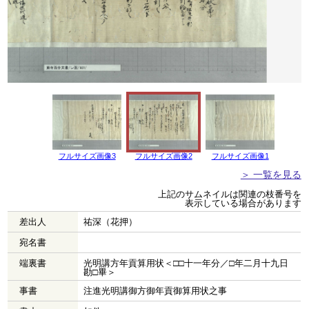
フルサイズ画像3
フルサイズ画像2
フルサイズ画像1
＞ 一覧を見る
上記のサムネイルは関連の枝番号を
表示している場合があります
差出人
祐深（花押）
宛名書
端裏書
光明講方年貢算用状＜□□十一年分／□年二月十九日
勘□畢＞
事書
注進光明講御方御年貢御算用状之事