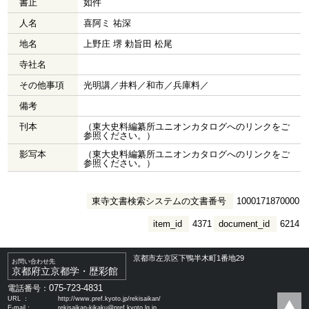
書止
如件
人名
喜阿ミ 祐深
地名
上野庄 堺 勅旨田 松尾
寺社名
その他事項
光明講／井料／和市／兵庫料／
備考
刊本
（東大史料編纂所ユニオンカタログへのリンクをご
参照ください。）
影写本
（東大史料編纂所ユニオンカタログへのリンクをご
参照ください。）
東寺文書検索システムの文書番号
1000171870000
item_id
4371
document_id
6214
京都市左京区下鴨半木町1番地29
お問い合わせ先
京都府立京都学・歴彩館
075-723-4831
電話番号：
URL ：
http://www.pref.kyoto.jp/rekisaikan/
E-mail：
rekisaikan-kikaku@pref.kyoto.lg.jp