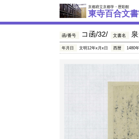
京都府立京都学・歴彩館
東寺百合文書
コ函/32/
泉
函/番号
文書名
年月日
文明12年x月x日
西暦
1480