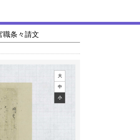
官職条々請文
大
中
小