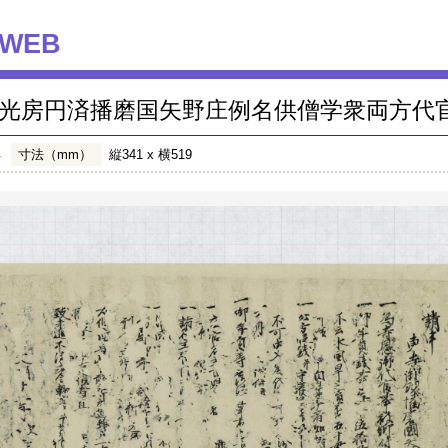
WEB
光房円済播磨国矢野庄例名供僧学衆両方代
年
寸法（mm）
縦341 x 横519