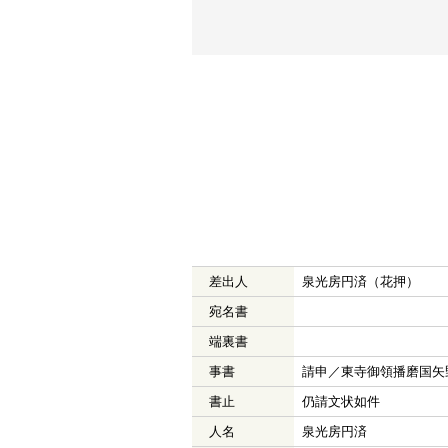
差出人
泉光房円済（花押）
宛名書
端裏書
事書
請申／東寺御領播磨国矢
書止
仍請文状如件
人名
泉光房円済