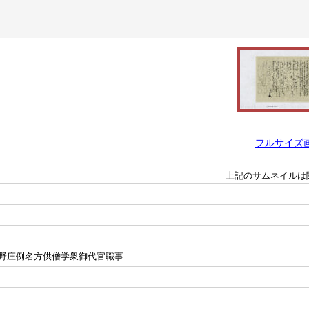
フルサイズ
上記のサムネイルは
野庄例名方供僧学衆御代官職事