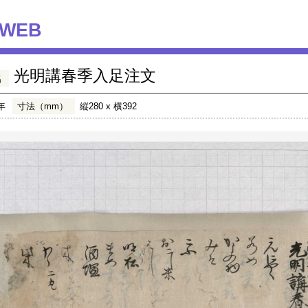
WEB
光明講春季入足注文
名
年
寸法（mm）
縦280 x 横392