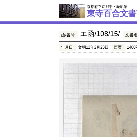
京都府立京都学・歴彩館
東寺百合文書
エ函/108/15/
函/番号
文書
年月日
文明12年2月23日
西暦
1480