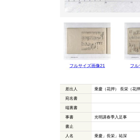
フルサイズ画像22
フルサイズ画像21
フル
差出人
乗慶（花押） 長栄（花押
宛名書
端裏書
事書
光明講春季入足事
書止
人名
乗慶」長栄」祐深