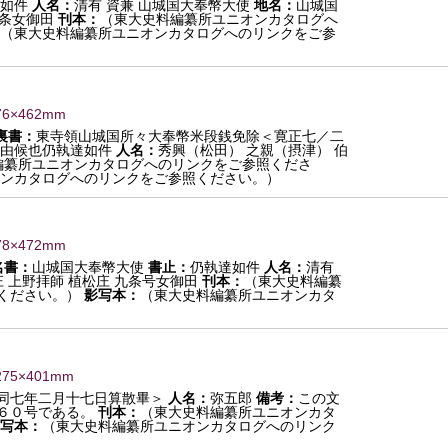
如件
人名：
清有 資兼 山城国大奉幣大使
地名：
山城国
九条女御田
刊本：
（東大史料編纂所ユニオンカタログへ
（東大史料編纂所ユニオンカタログへのリンクをご参
76×462mm
裏書：
東寺領山城国所々大奉幣米段銭免除＜寛正七／二
由候也仍執達如件
人名：
秀興（松田） 之親（摂津） 伯
編纂所ユニオンカタログへのリンクをご参照くださ
ンカタログへのリンクをご参照ください。）
78×472mm
名書：
山城国大奉幣大使
書止：
仍執達如件
人名：
清有
 上野拝師 植松庄 九条号女御田
刊本：
（東大史料編纂
ください。）
影写本：
（東大史料編纂所ユニオンカタ
275×401mm
同七年二月十七日算散畢＞
人名：
弥五郎
備考：
この文
６０号である。
刊本：
（東大史料編纂所ユニオンカタ
写本：
（東大史料編纂所ユニオンカタログへのリンク