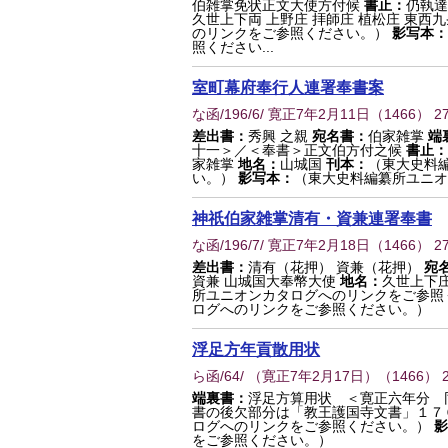
伯雑掌免状正文大使方付候
書止：
仍執達
久世上下両 上野庄 拝師庄 植松庄 東西
のリンクをご参照ください。）
影写本：
照ください...
室町幕府奉行人連署奉書案
な函/196/6/ 寛正7年2月11日
（
1466
） 2
差出書：
秀興 之親
宛名書：
伯家雑掌
端
十一＞／＜奉書＞正文伯方付之候
書止：
家雑掌
地名：
山城国
刊本：
（東大史料
い。）
影写本：
（東大史料編纂所ユニオ
神祇伯家雑掌清有・資兼連署奉書
な函/196/7/ 寛正7年2月18日
（
1466
） 2
差出書：
清有（花押） 資兼（花押）
宛
資兼 山城国大奉幣大使
地名：
久世上下庄
所ユニオンカタログへのリンクをご参照
ログへのリンクをご参照ください。）
浮足方年貢散用状
ら函/64/ （寛正7年2月17日）
（
1466
） 
端裏書：
浮足方算用状 ＜寛正六年分 
書の後欠部分は「教王護国寺文書」１７
ログへのリンクをご参照ください。）
影
をご参照ください。）