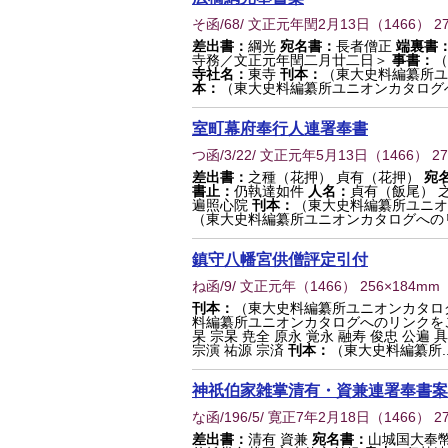
そ函/68/ 文正元年閏2月13日
（
1466
） 2
差出書：
綱光
宛名書：
長者僧正
端裏書
寺務／文正元年閏二月廿二日＞
事書：
（
寺社名：
東寺
刊本：
（東大史料編纂所ユ
本：
（東大史料編纂所ユニオンカタログ
室町幕府奉行人連署奉書
つ函/3/22/ 文正元年5月13日
（
1466
） 2
差出書：
之種（花押） 貞有（花押）
宛
書止：
仍執達如件
人名：
貞有（飯尾） 
遍照心院
刊本：
（東大史料編纂所ユニオ
（東大史料編纂所ユニオンカタログへの
鎮守八幡宮供僧評定引付
ね函/9/ 文正元年
（
1466
） 256×184mm
刊本：
（東大史料編纂所ユニオンカタロ
料編纂所ユニオンカタログへのリンクを
杲 宗杲 尭全 原永 覚永 融寿 俊忠 公遍 
宗演 祐源 宗済
刊本：
（東大史料編纂所..
神祇伯家雑掌清有・資兼連署奉書案
な函/196/5/ 寛正7年2月18日
（
1466
） 2
差出書：
清有 資兼
宛名書：
山城国大奉