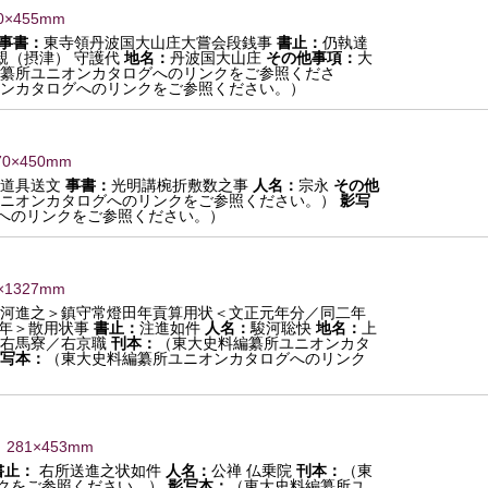
0×455mm
事書：
東寺領丹波国大山庄大嘗会段銭事
書止：
仍執達
親（摂津） 守護代
地名：
丹波国大山庄
その他事項：
大
纂所ユニオンカタログへのリンクをご参照くださ
ンカタログへのリンクをご参照ください。）
70×450mm
道具送文
事書：
光明講椀折敷数之事
人名：
宗永
その他
ニオンカタログへのリンクをご参照ください。）
影写
へのリンクをご参照ください。）
×1327mm
河進之＞鎮守常燈田年貢算用状＜文正元年分／同二年
元年＞散用状事
書止：
注進如件
人名：
駿河聡快
地名：
上
右馬寮／右京職
刊本：
（東大史料編纂所ユニオンカタ
写本：
（東大史料編纂所ユニオンカタログへのリンク
 281×453mm
書止：
右所送進之状如件
人名：
公禅 仏乗院
刊本：
（東
クをご参照ください。）
影写本：
（東大史料編纂所ユ