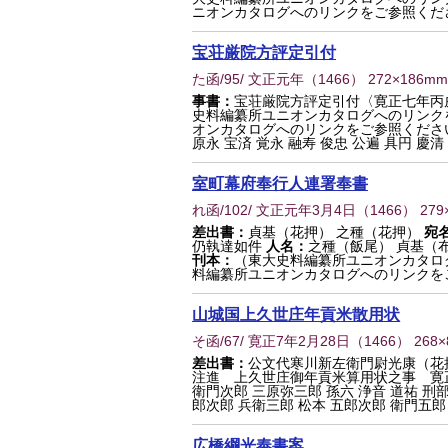
ニオンカタログへのリンクをご参照くだ
宝荘厳院方評定引付
た函/95/ 文正元年
（
1466
） 272×186mm
事書：
宝荘厳院方評定引付〈寛正七年丙
史料編纂所ユニオンカタログへのリンク
オンカタログへのリンクをご参照くださ
原永 宝済 覚永 融寿 俊忠 公遍 具円 慶清
室町幕府奉行人連署奉書
れ函/102/ 文正元年3月4日
（
1466
） 279
差出書：
貞基（花押） 之種（花押）
宛
仍執達如件
人名：
之種（飯尾） 貞基（
刊本：
（東大史料編纂所ユニオンカタロ
料編纂所ユニオンカタログへのリンクを
山城国上久世庄年貢米散用状
そ函/67/ 寛正7年2月28日
（
1466
） 268
差出書：
公文代寒川新左衛門尉光康（花
注進 上久世庄御年貢米算用状之事 寛
衛門次郎 三原弥三郎 孫六 浄音 道祐 刑
郎次郎 兵衛三郎 松本 五郎次郎 衛門五郎 道
広橋綱光奉書案