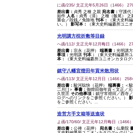
に函/235/ 文正元年5月26日
（
1466
） 27
差出書：
貞秀 之種 之親
宛名書：
守護代
如件
人名：
貞秀（清） 之種（飯尾） 之
嘗会／段銭／免除地
刊本：
（東大史料編
い。）
影写本：
（東大史料編纂所ユニオ
光明講方梡折敷等目録
へ函/112/ 文正元年12月晦日
（
1466
） 2
差出書：
宗永（花押）
端裏書：
光明講方
事項：
光明講
刊本：
（東大史料編纂所ユ
本：
（東大史料編纂所ユニオンカタログ
鎮守八幡宮燈田年貢米散用状
へ函/113/ 文正元年12月日
（
1466
） 258
差出書：
駿河聡快（花押）
端裏書：
＜駿
二月[ ]＞
事書：
御燈田御年貢＜文正／
久世庄
その他事項：
鎮守常燈田／西寺／
ログへのリンクをご参照ください。）
影
をご参照ください。...
造営方手文箱等送進状
よ函/170/60/ 文正元年12月晦日
（
1466
）
差出書：
公禅（花押）
宛名書：
仏乗院
大史料編纂所ユニオンカタログへのリン