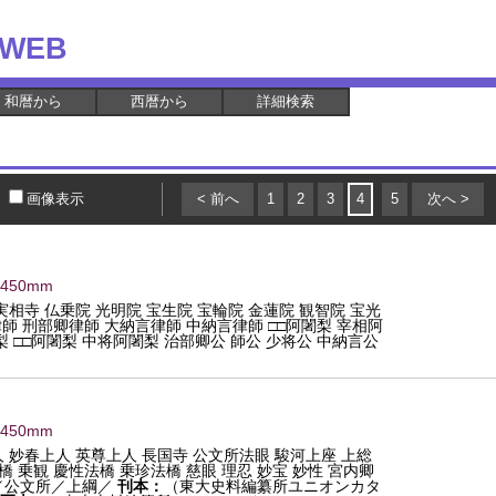
WEB
和暦から
西暦から
詳細検索
画像表示
< 前へ
1
2
3
4
5
次へ >
×450mm
実相寺 仏乗院 光明院 宝生院 宝輪院 金蓮院 観智院 宝光
律師 刑部卿律師 大納言律師 中納言律師 □□阿闍梨 宰相阿
 □□阿闍梨 中将阿闍梨 治部卿公 師公 少将公 中納言公
×450mm
 妙春上人 英尊上人 長国寺 公文所法眼 駿河上座 上総
橋 乗観 慶性法橋 乗珍法橋 慈眼 理忍 妙宝 妙性 宮内卿
／公文所／上綱／
刊本：
（東大史料編纂所ユニオンカタ