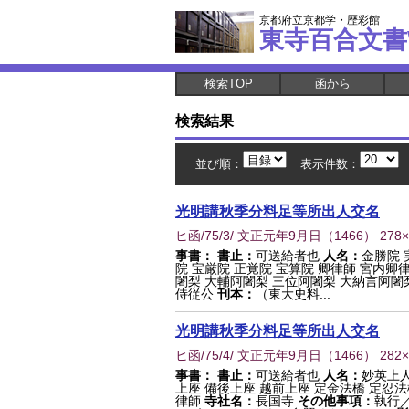
京都府立京都学・歴彩館
東寺百合文書
検索TOP
函から
検索結果
並び順：
表示件数：
光明講秋季分料足等所出人交名
ヒ函/75/3/ 文正元年9月日
（
1466
） 278
事書：
書止：
可送給者也
人名：
金勝院 
院 宝厳院 正覚院 宝算院 卿律師 宮内卿
闍梨 大輔阿闍梨 三位阿闍梨 大納言阿闍梨
侍従公
刊本：
（東大史料...
光明講秋季分料足等所出人交名
ヒ函/75/4/ 文正元年9月日
（
1466
） 282
事書：
書止：
可送給者也
人名：
妙英上人
上座 備後上座 越前上座 定金法橋 定忍法
律師
寺社名：
長国寺
その他事項：
執行