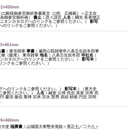
72×455mm
：
□□殿様御参宮御祈奉書案文［□尭 広橋殿］＜正文在
為御参宮御祈祷）
書止：
恐々謹言
人名：
綱光 長者僧正
ニオンカタログへのリンクをご参照ください。）
影写
へのリンクをご参照ください。）
73×461mm
名書：
東寺雑掌
事書：
遍照心院雑掌申八条壬生款冬田事
之種（飯尾） 東寺雑掌
地名：
八条壬生款冬田
寺社名：
ンカタログへのリンクをご参照ください。）
影写本：
リンクをご参照ください。）
グへのリンクをご参照ください。）
影写本：
（東大史
ご参照ください。）
人名：
融覚 公禅 尭忠 杲覚 宗寿 尭
具円 慶清 厳信 重禅 宗承 宗永 賢秀 原紹 頼俊 円忠 宗明
.
76×460mm
幣大使
端裏書：
山城国大奉幣米免除＜寛正七／二十八＞