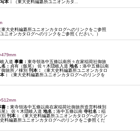
写本：
（東大史料編纂所ユニオンカタ...
m
（東大史料編纂所ユニオンカタログへのリンクをご参照
ユニオンカタログへのリンクをご参照ください。）
×479mm
岐入道
事書：
東寺領洛中五條以南所々在家稲荷社御旅
人名：
貞有（飯尾） 佐々木隠岐入道
地名：
洛中五條以南
／御旅所／棟別
刊本：
（東大史料編纂所ユニオンカタロ
本：
（東大史料編纂所ユニオンカタログへのリンクを
×512mm
事書：
東寺領洛中五條以南在家稲荷社御旅所造営料棟別
飯尾） 佐々木隠岐入道
地名：
洛中五條以南
寺社名：
稲
棟別
刊本：
（東大史料編纂所ユニオンカタログへのリン
史料編纂所ユニオンカタログへのリンクをご参照くだ