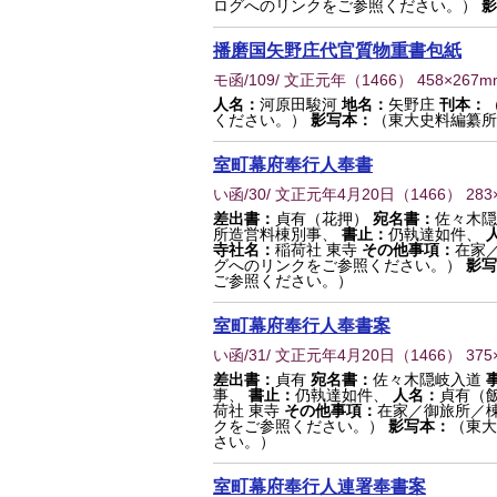
ログへのリンクをご参照ください。）
影
播磨国矢野庄代官質物重書包紙
モ函/109/ 文正元年
（
1466
） 458×267m
人名：
河原田駿河
地名：
矢野庄
刊本：
ください。）
影写本：
（東大史料編纂所
室町幕府奉行人奉書
い函/30/ 文正元年4月20日
（
1466
） 283
差出書：
貞有（花押）
宛名書：
佐々木隠
所造営料棟別事、
書止：
仍執達如件、
寺社名：
稲荷社 東寺
その他事項：
在家
グへのリンクをご参照ください。）
影写
ご参照ください。）
室町幕府奉行人奉書案
い函/31/ 文正元年4月20日
（
1466
） 375
差出書：
貞有
宛名書：
佐々木隠岐入道
事、
書止：
仍執達如件、
人名：
貞有（
荷社 東寺
その他事項：
在家／御旅所／
クをご参照ください。）
影写本：
（東大
さい。）
室町幕府奉行人連署奉書案