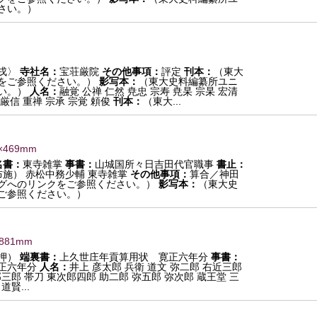
さい。）
戌〉
寺社名：
宝荘厳院
その他事項：
評定
刊本：
（東大
をご参照ください。）
影写本：
（東大史料編纂所ユニ
い。）
人名：
融覚 公禅 仁然 尭忠 宗寿 尭杲 宗杲 宏清
 厳信 重禅 宗承 宗覚 頼俊
刊本：
（東大...
×469mm
名書：
東寺雑掌
事書：
山城国所々日吉田代官職事
書止：
布施） 赤松中務少輔 東寺雑掌
その他事項：
算合／神田
グへのリンクをご参照ください。）
影写本：
（東大史
ご参照ください。）
×881mm
押）
端裏書：
上久世庄年貢算用状 寛正六年分
事書：
正六年分
人名：
井上 彦太郎 兵衛 道文 弥二郎 右近三郎
部三郎 帯刀 東次郎四郎 助二郎 弥五郎 弥次郎 蔵王堂 三
賢...