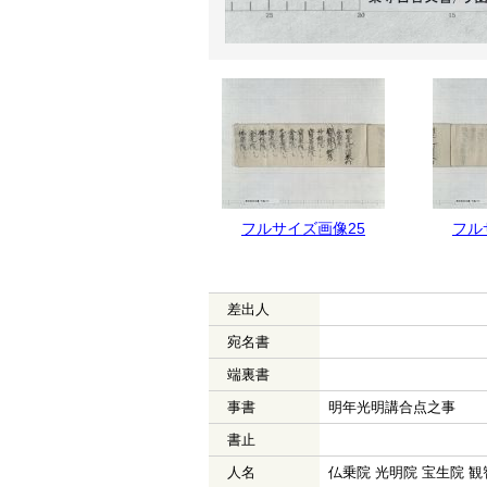
フルサイズ画像26
フルサイズ画像25
フル
差出人
宛名書
端裏書
事書
明年光明講合点之事
書止
人名
仏乗院 光明院 宝生院 観