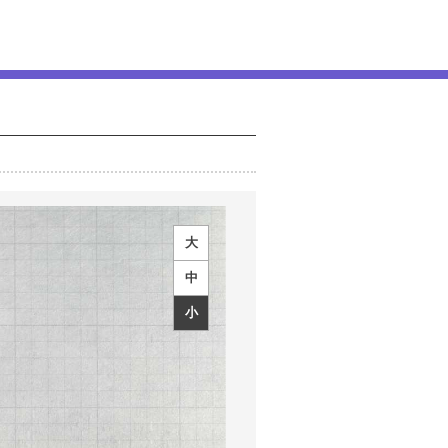
大
中
小