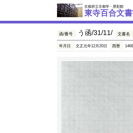
京都府立京都学・歴彩館
東寺百合文書
う函/31/11/
函/番号
文書名
年月日
文正元年12月20日
西暦
146