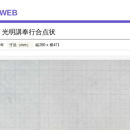
WEB
光明講奉行合点状
6年
寸法（mm）
縦280 x 横471