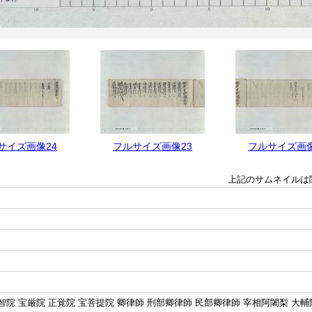
サイズ画像24
フルサイズ画像23
フルサイズ画像
上記のサムネイルは
智院 宝厳院 正覚院 宝菩提院 卿律師 刑部卿律師 民部卿律師 宰相阿闍梨 大輔