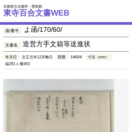
京都府立京都学・歴彩館
東寺百合文書WEB
よ函/170/60/
函/番号
造営方手文箱等送進状
文書名
年月日
文正元年12月晦日
西暦
1466年
寸法（mm）
縦281 x 横453