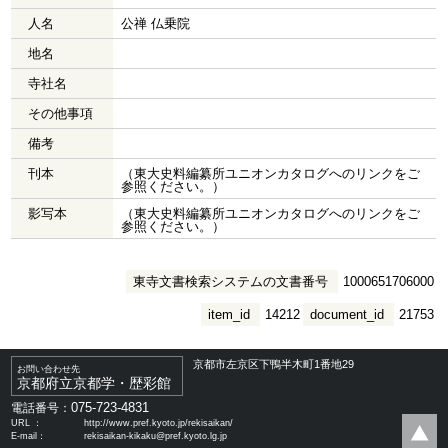
人名
公禅 仏乗院
地名
寺社名
その他事項
備考
刊本
（東大史料編纂所ユニオンカタログへのリンクをご
参照ください。）
影写本
（東大史料編纂所ユニオンカタログへのリンクをご
参照ください。）
東寺文書検索システムの文書番号
1000651706000
item_id
14212
document_id
21753
京都市左京区下鴨半木町1番地29
お問い合わせ先
京都府立京都学・歴彩館
075-723-4831
電話番号：
URL ：
http://www.pref.kyoto.jp/rekisaikan/
E-mail：
rekisaikan-kikaku@pref.kyoto.lg.jp