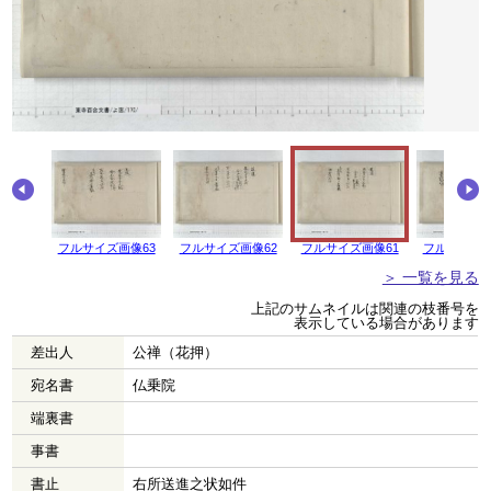
画像64
フルサイズ画像63
フルサイズ画像62
フルサイズ画像61
フルサイズ画
＞ 一覧を見る
上記のサムネイルは関連の枝番号を
表示している場合があります
差出人
公禅（花押）
宛名書
仏乗院
端裏書
事書
書止
右所送進之状如件