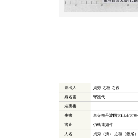
差出人
貞秀 之種 之親
宛名書
守護代
端裏書
事書
東寺領丹波国大山庄大嘗
書止
仍執達如件
人名
貞秀（清） 之種（飯尾）