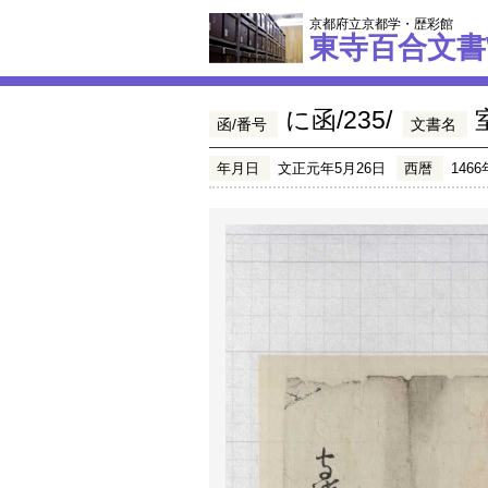
京都府立京都学・歴彩館
東寺百合文書
に函/235/
函/番号
文書名
年月日
文正元年5月26日
西暦
1466