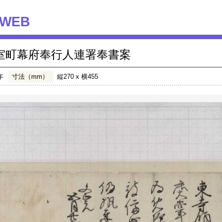
WEB
室町幕府奉行人連署奉書案
年
寸法（mm）
縦270 x 横455