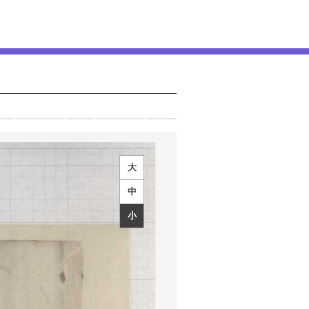
大
中
小