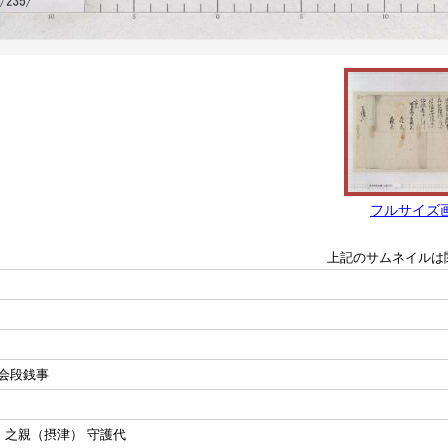
フルサイズ
上記のサムネイルは
会段銭事
 之親（摂津） 守護代