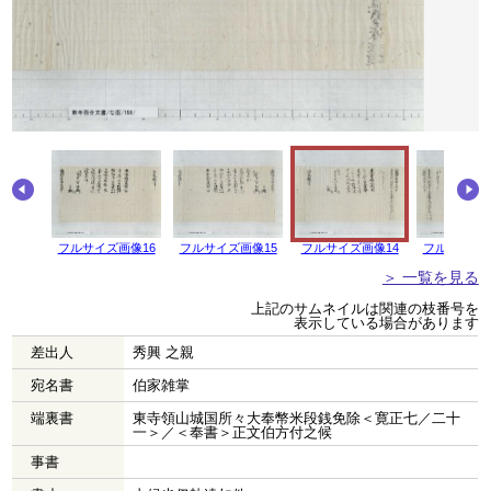
フルサイズ画像16
フルサイズ画像15
フルサイズ画像14
フルサイズ画
＞ 一覧を見る
上記のサムネイルは関連の枝番号を
表示している場合があります
差出人
秀興 之親
宛名書
伯家雑掌
端裏書
東寺領山城国所々大奉幣米段銭免除＜寛正七／二十
一＞／＜奉書＞正文伯方付之候
事書