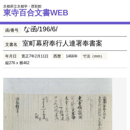
京都府立京都学・歴彩館
東寺百合文書WEB
な函/196/6/
函/番号
室町幕府奉行人連署奉書案
文書名
年月日
寛正7年2月11日
西暦
1466年
寸法（mm）
縦276 x 横462