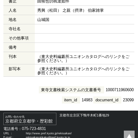
書止
由候也仍執達如件
人名
秀興（松田） 之親（摂津） 伯家雑掌
地名
山城国
寺社名
その他事項
備考
刊本
（東大史料編纂所ユニオンカタログへのリンクをご
参照ください。）
影写本
（東大史料編纂所ユニオンカタログへのリンクをご
参照ください。）
東寺文書検索システムの文書番号
1000711960600
item_id
14983
document_id
23099
京都市左京区下鴨半木町1番地29
お問い合わせ先
京都府立京都学・歴彩館
075-723-4831
電話番号：
URL ：
http://www.pref.kyoto.jp/rekisaikan/
E-mail：
rekisaikan-kikaku@pref.kyoto.lg.jp