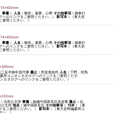
274×402mm
）
事書：
人名：
敬性」蓮乗」心尊
その他事項：
御奉行
グへのリンクをご参照ください。）
影写本：
（東大史
ご参照ください。）
274×402mm
）
事書：
人名：
敬性」蓮乗」心尊
その他事項：
御奉行
グへのリンクをご参照ください。）
影写本：
（東大史
ご参照ください。）
0×105mm
進三反半御年貢代事
書止：
所送進如件
人名：
下野」対馬
纂所ユニオンカタログへのリンクをご参照くださ
ンカタログへのリンクをご参照ください。）
7×132mm
：
当所公文所
事書：
納備中国新見庄本役事
書止：
右、
所公文所
地名：
備中国新見庄
その他事項：
刊本：
（東
クをご参照ください。）
影写本：
（東大史料編纂所ユ
さい。）