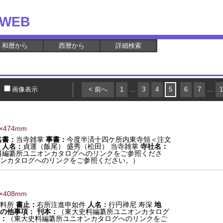
WEB
和暦から
西暦から
詳細検索
画像表示
< 前へ
1
…
3
4
5
6
7
…
1
1×474mm
名書：
当寺雑掌
事書：
今度半済十四ケ所内東寺領＜注文
人名：
貞運（飯尾） 盛秀（松田） 当寺雑掌
寺社名：
料編纂所ユニオンカタログへのリンクをご参照くださ
ンカタログへのリンクをご参照ください。）
7×408mm
日料所
書止：
右所注進申如件
人名：
行円禅尼 寿深
地
の他事項：
刊本：
（東大史料編纂所ユニオンカタログ
：
（東大史料編纂所ユニオンカタログへのリンクをご