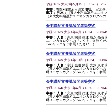
ヤ函/182/ 大永8年5月15日
（
1528
） 26
事書：
巻数■注進所々注文
書止：
定之畢
事項：
刊本：
（東大史料編纂所ユニオン
（東大史料編纂所ユニオンカタログへの
会中講配文并講師問者等交名
ヤ函/201/2/ 大永4年4月
（
1524
） 268×
事書：
人名：
亮恵 栄賢 堯運 辰永 亮済 
ニオンカタログへのリンクをご参照くだ
へのリンクをご参照ください。）
会中講配文并講師問者等交名
ヤ函/201/3/ 大永4年10月
（
1524
） 268×
事書：
人名：
宗諄 堯運 栄賢 光深 辰永 
（東大史料編纂所ユニオンカタログへの
所ユニオンカタログへのリンクをご参照
会中講配文并講師問者等交名
ヤ函/201/4/ 大永5年4月
（
1525
） 267×
事書：
人名：
亮恵 栄賢 堯運 光深 辰永 
（東大史料編纂所ユニオンカタログへの
所ユニオンカタログへのリンクをご参照