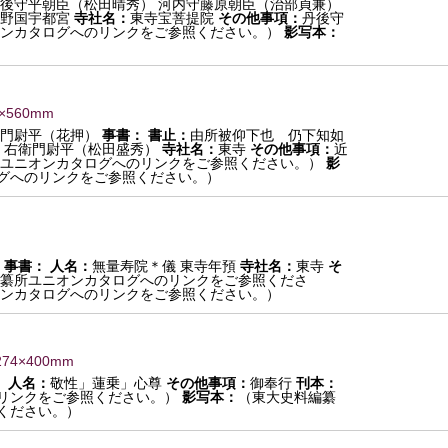
後守平朝臣（松田晴秀） 河内守藤原朝臣（治部貞兼）
野国宇都宮
寺社名：
東寺宝菩提院
その他事項：
丹後守
ンカタログへのリンクをご参照ください。）
影写本：
0×560mm
衛門尉平（花押）
事書：
書止：
由所被仰下也 仍下知如
 右衛門尉平（松田盛秀）
寺社名：
東寺
その他事項：
近
ユニオンカタログへのリンクをご参照ください。）
影
グへのリンクをご参照ください。）
事書：
人名：
無量寿院＊儀 東寺年預
寺社名：
東寺
そ
纂所ユニオンカタログへのリンクをご参照くださ
ンカタログへのリンクをご参照ください。）
274×400mm
）
人名：
敬性」蓮乗」心尊
その他事項：
御奉行
刊本：
リンクをご参照ください。）
影写本：
（東大史料編纂
ください。）