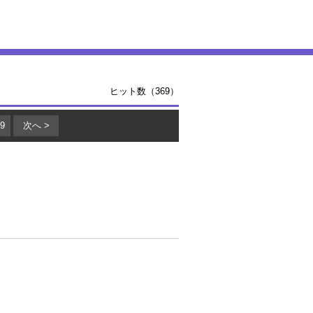
ヒット数（369）
9
次へ >