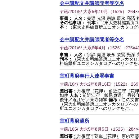
会中講配文并講師問者等交名
ヤ函/201/5/ 大永5年10月
（
1525
） 264×
事書：
人名：
堯運 光深 宗諄 辰永 亮済 
その他事項：
刊本：
（東大史料編纂所ユ
本：
（東大史料編纂所ユニオンカタログ
会中講配文并講師問者等交名
ヤ函/201/6/ 大永6年4月
（
1526
） 275×
事書：
人名：
宗諄 堯運 辰永 栄賢 光深 
刊本：
（東大史料編纂所ユニオンカタロ
料編纂所ユニオンカタログへのリンクを
室町幕府奉行人連署奉書
マ函/104/ 大永2年8月16日
（
1522
） 26
差出書：
丹後守（花押） 前近江守（花
如件
人名：
前近江守（飯尾貞運） 丹後
後守／近江守／東寺雑掌
備考：
この文書
（東大史料編纂所ユニオンカタログへの
所ユニオンカタログへのリンクをご...
室町幕府過所
マ函/105/ 大永5年8月5日
（
1525
） 284
差出書：
丹後守平朝臣（花押） 河内守