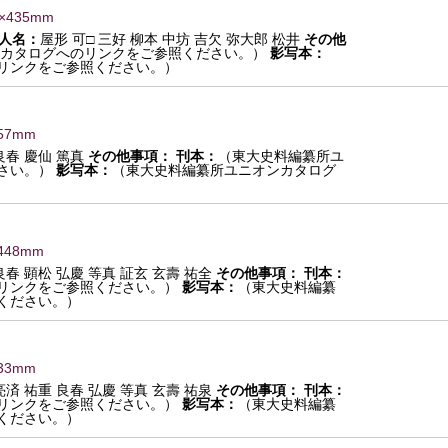
2×435mm
人名：
屋形 可□ 三好 柳本 中坊 吉欠 弥大郎 松井
その他
カタログへのリンクをご参照ください。）
影写本：
リンクをご参照ください。）
457mm
良春 慶仙 篤真
その他事項：
刊本：
（東大史料編纂所ユ
さい。）
影写本：
（東大史料編纂所ユニオンカタログ
448mm
良春 顕松 弘慶 等真 証玄 玄壽 祐全
その他事項：
刊本：
リンクをご参照ください。）
影写本：
（東大史料編纂
ください。）
433mm
亮済 祐重 良春 弘慶 等真 玄壽 祐泉
その他事項：
刊本：
リンクをご参照ください。）
影写本：
（東大史料編纂
ください。）