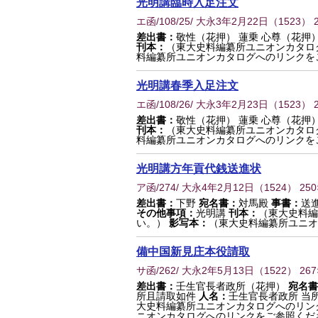
光明講臨時入足注文
エ函/108/25/ 大永3年2月22日
（
1523
） 
差出書：
敬性（花押） 蓮乗 心尊（花押
刊本：
（東大史料編纂所ユニオンカタロ
料編纂所ユニオンカタログへのリンクを
光明講春季入足注文
エ函/108/26/ 大永3年2月23日
（
1523
） 
差出書：
敬性（花押） 蓮乗 心尊（花押
刊本：
（東大史料編纂所ユニオンカタロ
料編纂所ユニオンカタログへのリンクを
光明講方年貢代銭送進状
ア函/274/ 大永4年2月12日
（
1524
） 25
差出書：
下野
宛名書：
対馬殿
事書：
送
その他事項：
光明講
刊本：
（東大史料編
い。）
影写本：
（東大史料編纂所ユニオ
備中国新見庄本役請取
サ函/262/ 大永2年5月13日
（
1522
） 26
差出書：
壬生官長者政所（花押）
宛名書
所且請取如件
人名：
壬生官長者政所 当
大史料編纂所ユニオンカタログへのリン
ニオンカタログへのリンクをご参照くだ