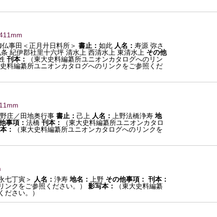
×411mm
御仏事田＜正月廾日料所＞
書止：
如此
人名：
寿源 弥さ
条 紀伊郡社里十六坪 清水上 西清水上 東清水上
その他
姓
刊本：
（東大史料編纂所ユニオンカタログへのリン
史料編纂所ユニオンカタログへのリンクをご参照くだ
411mm
上野庄／田地奥行事
書止：
己上
人名：
上野法橋浄寿
地
他事項：
法橋
刊本：
（東大史料編纂所ユニオンカタロ
本：
（東大史料編纂所ユニオンカタログへのリンクを
m
永七丁寅＞
人名：
浄寿
地名：
上野
その他事項：
刊本：
リンクをご参照ください。）
影写本：
（東大史料編纂
ください。）