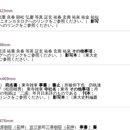
423mm
祐重 良春 顕松 弘慶 等真 証玄 祐春 玄壽 祐泉 祐金 祐仙
ニオンカタログへのリンクをご参照ください。）
影写
へのリンクをご参照ください。）
438mm
亮済 祐重 良春 等英 証玄 祐春 玄壽 祐泉
その他事項：
グへのリンクをご参照ください。）
影写本：
（東大史
ご参照ください。）
9×469mm
押）
宛名書：
東寺雑掌
事書：
書止：
所被仰下也 仍執達
守（松田晴秀） 東寺雑掌
寺社名：
東寺
その他事項：
丹
の包紙は「二函」年月日未詳のものである．
刊本：
リンクをご参照ください。）
影写本：
（東大史料編纂
×476mm
藤原朝臣（花押） 近江前司三善朝臣（花押）
事書：
書