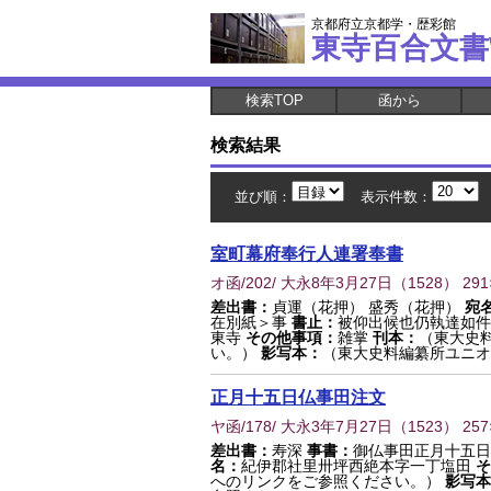
京都府立京都学・歴彩館
東寺百合文書
検索TOP
函から
検索結果
並び順：
表示件数：
室町幕府奉行人連署奉書
オ函/202/ 大永8年3月27日
（
1528
） 29
差出書：
貞運（花押） 盛秀（花押）
宛
在別紙＞事
書止：
被仰出候也仍執達如件
東寺
その他事項：
雑掌
刊本：
（東大史
い。）
影写本：
（東大史料編纂所ユニオ
正月十五日仏事田注文
ヤ函/178/ 大永3年7月27日
（
1523
） 25
差出書：
寿深
事書：
御仏事田正月十五
名：
紀伊郡社里卅坪西絶本字一丁塩田
そ
へのリンクをご参照ください。）
影写本