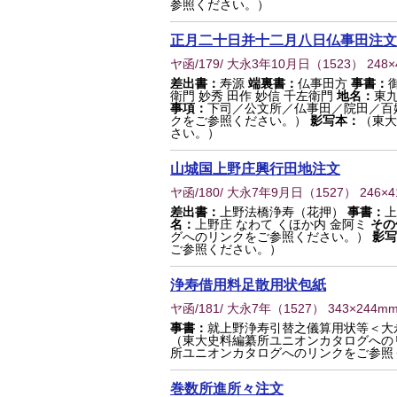
参照ください。）
正月二十日并十二月八日仏事田注文
ヤ函/179/ 大永3年10月日
（
1523
） 248
差出書：
寿源
端裏書：
仏事田方
事書：
衛門 妙秀 田作 妙信 千左衛門
地名：
東九
事項：
下司／公文所／仏事田／院田／百
クをご参照ください。）
影写本：
（東大
さい。）
山城国上野庄興行田地注文
ヤ函/180/ 大永7年9月日
（
1527
） 246×
差出書：
上野法橋浄寿（花押）
事書：
名：
上野庄 なわて くほか内 金阿ミ
その
グへのリンクをご参照ください。）
影写
ご参照ください。）
浄寿借用料足散用状包紙
ヤ函/181/ 大永7年
（
1527
） 343×244m
事書：
就上野浄寿引替之儀算用状等＜大
（東大史料編纂所ユニオンカタログへの
所ユニオンカタログへのリンクをご参照
巻数所進所々注文