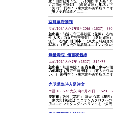
止：
由所被仰下也 仍下知如件
人名：
丹
近江前司三善朝臣（飯尾貞運）
地名：
下
／河内守
刊本：
（東大史料編纂所ユニオ
（東大史料編纂所ユニ...
室町幕府禁制
マ函/106/ 大永7年9月20日
（
1527
） 33
差出書：
前近江守三善朝臣（花押） 右
件
人名：
前近江守三善朝臣（飯尾貞運）
江守／右衛門尉
刊本：
（東大史料編纂所
写本：
（東大史料編纂所ユニオンカタロ
無量寿院□儀書状包紙
エ函/107/ 大永7年
（
1527
） 314×78mm
差出書：
無量寿院＊儀
宛名書：
東寺年預
の他事項：
東寺年預
刊本：
（東大史料編
い。）
影写本：
（東大史料編纂所ユニオ
光明講臨時入足注文
エ函/108/24/ 大永3年2月21日
（
1523
） 
差出書：
敬性（花押） 蓮乗 心尊（花押
（東大史料編纂所ユニオンカタログへの
所ユニオンカタログへのリンクをご参照