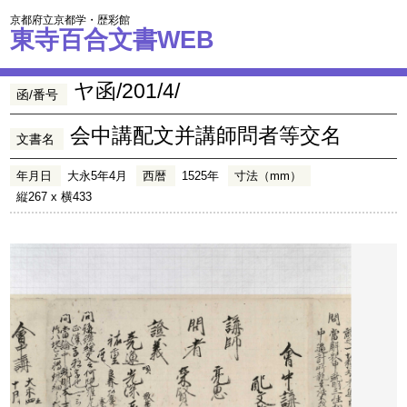
京都府立京都学・歴彩館
東寺百合文書WEB
ヤ函/201/4/
函/番号
会中講配文并講師問者等交名
文書名
年月日
大永5年4月
西暦
1525年
寸法（mm）
縦267 x 横433