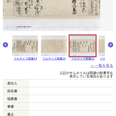
画像15
フルサイズ画像14
フルサイズ画像13
フルサイズ画像12
フルサイズ画
＞ 一覧を見る
上記のサムネイルは関連の枝番号を
表示している場合があります
差出人
宛名書
端裏書
事書
書止