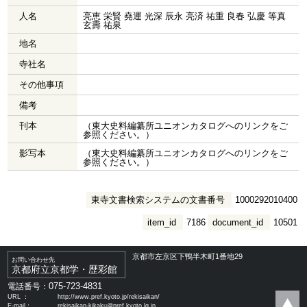
人名
亮恵 栄賢 堯運 光深 辰永 亮済 祐重 良春 弘慶 等真
玄壽 祐泉
地名
寺社名
その他事項
備考
刊本
（東大史料編纂所ユニオンカタログへのリンクをご
参照ください。）
影写本
（東大史料編纂所ユニオンカタログへのリンクをご
参照ください。）
東寺文書検索システムの文書番号
1000292010400
item_id
7186
document_id
10501
京都市左京区下鴨半木町1番地29
お問い合わせ先
京都府立京都学・歴彩館
075-723-4831
電話番号：
URL ：
http://www.pref.kyoto.jp/rekisaikan/
E-mail：
rekisaikan-kikaku@pref.kyoto.lg.jp