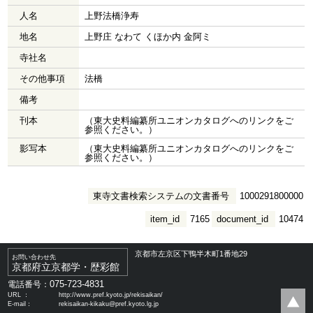
人名
上野法橋浄寿
地名
上野庄 なわて くほか内 金阿ミ
寺社名
その他事項
法橋
備考
刊本
（東大史料編纂所ユニオンカタログへのリンクをご
参照ください。）
影写本
（東大史料編纂所ユニオンカタログへのリンクをご
参照ください。）
東寺文書検索システムの文書番号
1000291800000
item_id
7165
document_id
10474
京都市左京区下鴨半木町1番地29
お問い合わせ先
京都府立京都学・歴彩館
075-723-4831
電話番号：
URL ：
http://www.pref.kyoto.jp/rekisaikan/
E-mail：
rekisaikan-kikaku@pref.kyoto.lg.jp