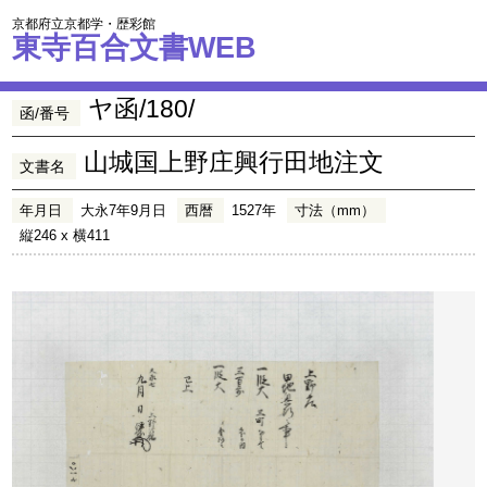
京都府立京都学・歴彩館
東寺百合文書WEB
ヤ函/180/
函/番号
山城国上野庄興行田地注文
文書名
年月日
大永7年9月日
西暦
1527年
寸法（mm）
縦246 x 横411