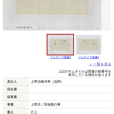
フルサイズ画像2
フルサイズ画像1
＞ 一覧を見る
上記のサムネイルは関連の枝番号を
表示している場合があります
差出人
上野法橋浄寿（花押）
宛名書
端裏書
事書
上野庄／田地奥行事
書止
己上