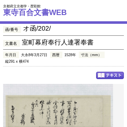
京都府立京都学・歴彩館
東寺百合文書WEB
オ函/202/
函/番号
室町幕府奉行人連署奉書
文書名
年月日
大永8年3月27日
西暦
1528年
寸法（mm）
縦291 x 横474