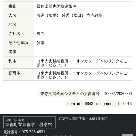
書止
被仰出候也仍執達如件
人名
貞運（飯尾） 盛秀（松田） 当寺雑掌
地名
寺社名
東寺
その他事項
雑掌
備考
刊本
（東大史料編纂所ユニオンカタログへのリンクをご
参照ください。）
影写本
（東大史料編纂所ユニオンカタログへのリンクをご
参照ください。）
東寺文書検索システムの文書番号
1000272020000
item_id
6843
document_id
9914
京都市左京区下鴨半木町1番地29
お問い合わせ先
京都府立京都学・歴彩館
075-723-4831
電話番号：