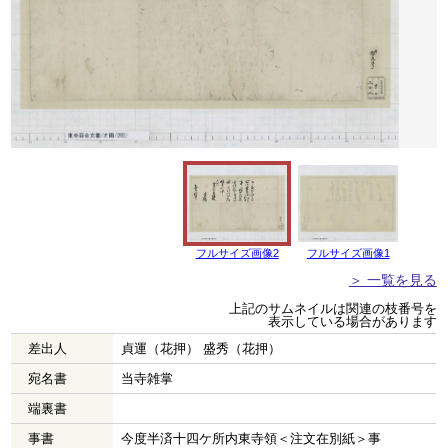
フルサイズ画像2
フルサイズ画像1
＞ 一覧を見る
上記のサムネイルは関連の枝番号を
表示している場合があります
差出人
貞運（花押） 盛秀（花押）
宛名書
当寺雑掌
端裏書
事書
今度半済十四ケ所内東寺領＜注文在別紙＞事