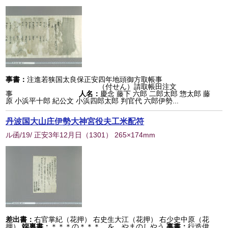
事書：
注進若狭国太良保正安四年地頭御方取帳事
（付せん）請取帳田注文
事
人名：
慶念 藤下 六郎 二郎太郎 惣太郎 藤
原 小浜平十郎 紀公文 小浜四郎太郎 判官代 六郎伊勢...
丹波国大山庄伊勢大神宮役夫工米配符
ル函/19/ 正安3年12月日
（
1301
） 265×174mm
差出書：
右官掌紀（花押） 右史生大江（花押） 右少史中原（花
押）
端裏書：
＊＊＊の＊＊＊ をゝやまのしやう
事書：
行造伊