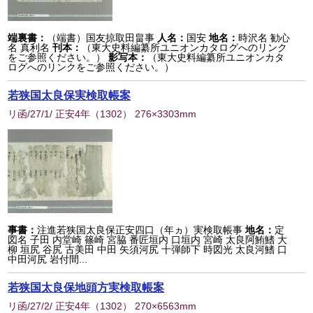
端裏書：
（端書）国友掠取田畠事
人名：
国安
地名：
時沢名 勧心
名 真利名
刊本：
（東大史料編纂所ユニオンカタログへのリンク
をご参照ください。）
影写本：
（東大史料編纂所ユニオンカタ
ログへのリンクをご参照ください。）
若狭国太良保実検取帳案
リ函/27/1/ 正安4年
（
1302
） 276×3303mm
事書：
注進若狭国太良保正安四口（年ヵ）実検取帳事
地名：
定
図名 子田 内堂崎 篠崎 宮脇 番匠垣内 口垣内 宮崎 太良阿鮪鰭 大
柳 垣尻 谷尻 古美田 中田 矢須河尻 十弾師下 時図光 太良河鰭 口
中田河尻 岩付間...
若狭国太良保地頭方実検取帳案
リ函/27/2/ 正安4年
（
1302
） 270×6563mm