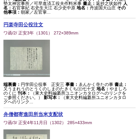
勢太神宮事所／可早進済工役夫作料米事
書止：
返抄之状如件
人
名：
右官掌紀 右史生大江 右少史中原
地名：
丹波国大山庄
その
他事項：
朝家／左官掌...
円楽寺田公役注文
ワ函/2/ 正安3年
（
1301
） 272×389mm
端裏書：
円学田公役事 正安三
事書：
ゑんかく寺たの事
書止：
又うまれうのとうくのしまのたきくち□□七十文
地名：
やましろ
のくに
刊本：
（東大史料編纂所ユニオンカタログへのリンクを
ご参照ください。）
影写本：
（東大史料編纂所ユニオンカタロ
グへのリンク...
弁僧都寄進田所当米支配状
ワ函/3/ 正安4年11月日
（
1302
） 285×433mm