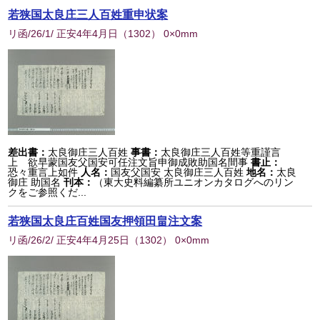
若狭国太良庄三人百姓重申状案
リ函/26/1/ 正安4年4月日
（
1302
） 0×0mm
差出書：
太良御庄三人百姓
事書：
太良御庄三人百姓等重謹言
上 欲早蒙国友父国安可任注文旨申御成敗助国名間事
書止：
恐々重言上如件
人名：
国友父国安 太良御庄三人百姓
地名：
太良
御庄 助国名
刊本：
（東大史料編纂所ユニオンカタログへのリン
クをご参照くだ...
若狭国太良庄百姓国友押領田畠注文案
リ函/26/2/ 正安4年4月25日
（
1302
） 0×0mm