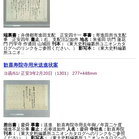
端裏書：
弁僧都寄進田支配 正安四十一
事書：
寄進田所当支配
事 正安四年
書止：
右、支配注記如件
地名：
朱雀田 坊門 蓮花
門 円学寺 作通田 山城田
刊本：
（東大史料編纂所ユニオンカタ
ログへのリンクをご参照ください。）
影写本：
（東大史料編纂
所ユニオ...
歓喜寿院寺用米送進状案
ヨ函/61/ 正安3年2月20日
（
1301
） 277×448mm
差出書：
慶舜
事書：
送進 歓喜寿院寺用去年御／年貢二ケ度
備進不足分事
書止：
右奉送如件
人名：
慶舜
寺社名：
歓喜寿院
刊本：
（東大史料編纂所ユニオンカタログへのリンクをご参照
ください。）
影写本：
（東大史料編纂所ユニオンカタログへの