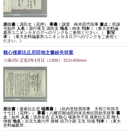
差出書：
源氏女（花押）
事書：
譲渡 柿本田弐段事
書止：
所譲
与如件
人名：
源行夜叉 源氏女
地名：
柿本
刊本：
（東大史料編
纂所ユニオンカタログへのリンクをご参照ください。）
影写
本：
（東大史料編纂所ユニオンカタログへのリンクをご参照く
ださい。）
観心後家比丘尼田地文書紛失状案
リ函/25/ 正安2年3月日
（
1300
） 313×456mm
差出書：
後家比丘尼
端裏書：
（此内壱段買得事 天和三年卯月
十七日（花押））
事書：
八幡宮御油田内末吉相伝田紛失状事
書
止：
如件
人名：
清原未吉 正夫観心 後家并子息 後家比丘尼 権大
僧都
地名：
左京九條六坪 唐橋 信乃小路 王生 坊城
刊本：
（東大
史料編纂所...