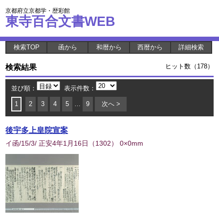
京都府立京都学・歴彩館
東寺百合文書WEB
検索TOP
函から
和暦から
西暦から
詳細検索
検索結果
ヒット数（178）
並び順：
表示件数：
1
2
3
4
5
…
9
次へ >
後宇多上皇院宣案
イ函/15/3/ 正安4年1月16日
（
1302
） 0×0mm