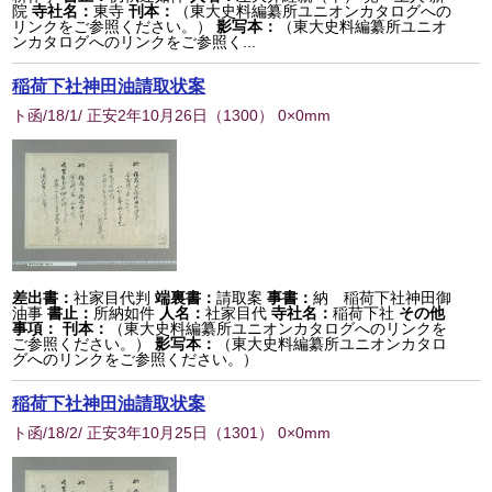
院
寺社名：
東寺
刊本：
（東大史料編纂所ユニオンカタログへの
リンクをご参照ください。）
影写本：
（東大史料編纂所ユニオ
ンカタログへのリンクをご参照く...
稲荷下社神田油請取状案
ト函/18/1/ 正安2年10月26日
（
1300
） 0×0mm
差出書：
社家目代判
端裏書：
請取案
事書：
納 稲荷下社神田御
油事
書止：
所納如件
人名：
社家目代
寺社名：
稲荷下社
その他
事項：
刊本：
（東大史料編纂所ユニオンカタログへのリンクを
ご参照ください。）
影写本：
（東大史料編纂所ユニオンカタロ
グへのリンクをご参照ください。）
稲荷下社神田油請取状案
ト函/18/2/ 正安3年10月25日
（
1301
） 0×0mm