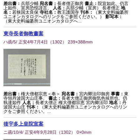
差出書：
兵部少輔
宛名書：
長者僧正御房
書止：
院宣如此、仍言
上如件、宣房恐惶謹言、
人名：
兵部少輔（宣房） 長者僧正
地
名：
若狭国太良保
寺社名：
教王護国寺
刊本：
（東大史料編纂所
ユニオンカタログへのリンクをご参照ください。）
影写本：
（東大史料編纂所ユニオンカタログへ...
東寺長者御教書案
ハ函/5/ 正安4年7月4日
（
1302
） 239×388mm
差出書：
権大僧都宗恵＜奉＞
宛名書：
宮内卿法印御房
事書：
東
寺領丹波国大山庄事、
書止：
長者大僧正御房御気色候所也、仍
執達如件
人名：
長者大僧正 権大僧都宗恵 宮内卿法印
地名：
丹
波国大山庄
刊本：
（東大史料編纂所ユニオンカタログへのリン
クをご参照ください。...
後宇多上皇院宣案
ニ函/10/4/ 正安4年9月28日
（
1302
） 0×0mm