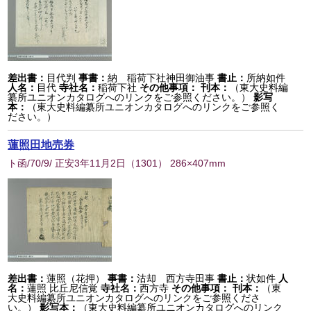
差出書：
目代判
事書：
納 稲荷下社神田御油事
書止：
所納如件
人名：
目代
寺社名：
稲荷下社
その他事項：
刊本：
（東大史料編
纂所ユニオンカタログへのリンクをご参照ください。）
影写
本：
（東大史料編纂所ユニオンカタログへのリンクをご参照く
ださい。）
蓮照田地売券
ト函/70/9/ 正安3年11月2日
（
1301
） 286×407mm
差出書：
蓮照（花押）
事書：
沽却 西方寺田事
書止：
状如件
人
名：
蓮照 比丘尼信覚
寺社名：
西方寺
その他事項：
刊本：
（東
大史料編纂所ユニオンカタログへのリンクをご参照くださ
い。）
影写本：
（東大史料編纂所ユニオンカタログへのリンク