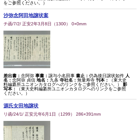
をご参照ください。）
沙弥念阿田地譲状案
チ函/7/2/ 正安2年3月8日
（
1300
） 0×0mm
差出書：
念阿弥
事書：
譲与小名田事
書止：
仍為後日譲状如件
人
名：
念阿弥 貞信
地名：
九条
寺社名：
無量寿寺
刊本：
（東大史
料編纂所ユニオンカタログへのリンクをご参照ください。）
影
写本：
（東大史料編纂所ユニオンカタログへのリンクをご参照
ください。）
源氏女田地譲状
リ函/24/1/ 正安元年6月1日
（
1299
） 286×391mm