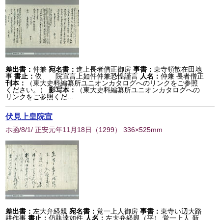
差出書：
仲兼
宛名書：
進上長者僧正御房
事書：
東寺領散在田地
事
書止：
依 院宣言上如件仲兼恐惶謹言
人名：
仲兼 長者僧正
刊本：
（東大史料編纂所ユニオンカタログへのリンクをご参照
ください。）
影写本：
（東大史料編纂所ユニオンカタログへの
リンクをご参照くだ...
伏見上皇院宣
ホ函/8/1/ 正安元年11月18日
（
1299
） 336×525mm
差出書：
左大弁経親
宛名書：
覚一上人御房
事書：
東寺い辺大路
耕作事
書止：
仍執達如件
人名：
左大弁経親（平） 覚一上人 新