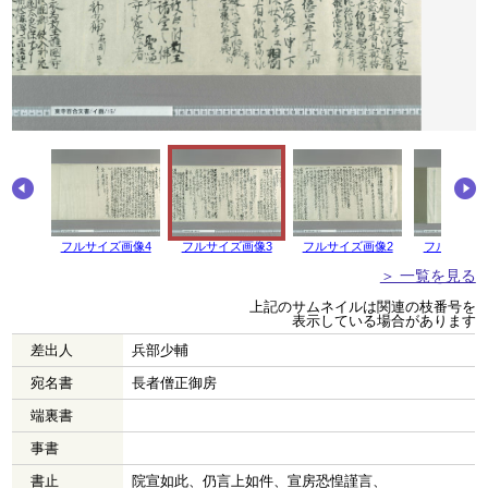
フルサイズ画像4
フルサイズ画像3
フルサイズ画像2
フルサイズ
＞ 一覧を見る
上記のサムネイルは関連の枝番号を
表示している場合があります
差出人
兵部少輔
宛名書
長者僧正御房
端裏書
事書
書止
院宣如此、仍言上如件、宣房恐惶謹言、