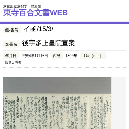
京都府立京都学・歴彩館
東寺百合文書WEB
イ函/15/3/
函/番号
後宇多上皇院宣案
文書名
年月日
正安4年1月16日
西暦
1302年
寸法（mm）
縦0 x 横0