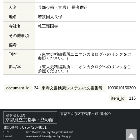
人名
兵部少輔（宣房） 長者僧正
地名
若狭国太良保
寺社名
教王護国寺
その他事項
備考
刊本
（東大史料編纂所ユニオンカタログへのリンクをご
参照ください。）
影写本
（東大史料編纂所ユニオンカタログへのリンクをご
参照ください。）
document_id
34
東寺文書検索システムの文書番号
1000010150300
item_id
115
京都市左京区下鴨半木町1番地29
お問い合わせ先
京都府立京都学・歴彩館
075-723-4831
電話番号：
URL ：
http://www.pref.kyoto.jp/rekisaikan/
E-mail：
rekisaikan-kikaku@pref.kyoto.lg.jp