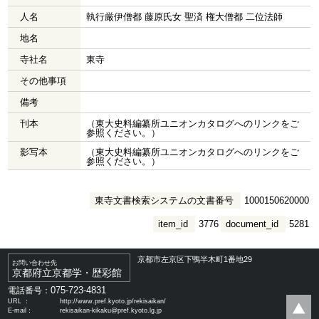
人名
執行厳伊僧都 藤原氏女 聖済 権大僧都 二位法師
地名
寺社名
東寺
その他事項
備考
刊本
（東大史料編纂所ユニオンカタログへのリンクをご
参照ください。）
影写本
（東大史料編纂所ユニオンカタログへのリンクをご
参照ください。）
東寺文書検索システムの文書番号
1000150620000
item_id
3776
document_id
5281
京都市左京区下鴨半木町1番地29
お問い合わせ先
京都府立京都学・歴彩館
075-723-4831
電話番号：
URL ：
http://www.pref.kyoto.jp/rekisaikan/
E-mail：
rekisaikan-kikaku@pref.kyoto.lg.jp