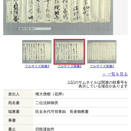
フルサイズ画像3
フルサイズ画像2
フルサイズ画像1
＞ 一覧を見る
上記のサムネイルは関連の枝番号を
表示している場合があります
差出人
権大僧都（花押）
宛名書
二位法師御房
端裏書
氏女永代可領掌由 長者御教書
事書
書止
仍執達如件