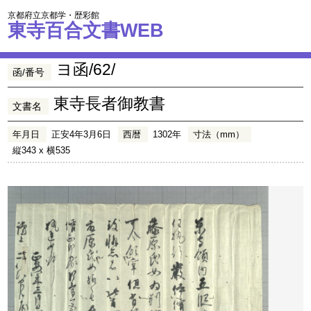
京都府立京都学・歴彩館
東寺百合文書WEB
ヨ函/62/
函/番号
東寺長者御教書
文書名
年月日
正安4年3月6日
西暦
1302年
寸法（mm）
縦343 x 横535