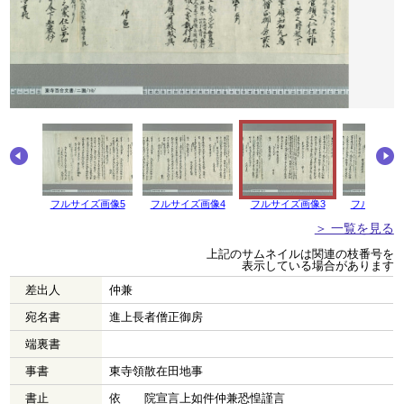
フルサイズ画像5
フルサイズ画像4
フルサイズ画像3
フルサイズ
＞ 一覧を見る
上記のサムネイルは関連の枝番号を
表示している場合があります
差出人
仲兼
宛名書
進上長者僧正御房
端裏書
事書
東寺領散在田地事
書止
依 院宣言上如件仲兼恐惶謹言