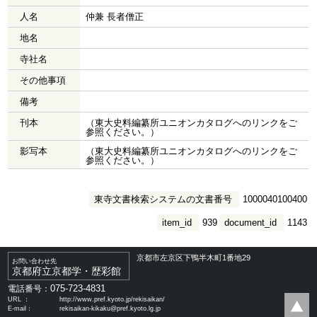
人名
仲兼 長者僧正
地名
寺社名
その他事項
備考
刊本
（東大史料編纂所ユニオンカタログへのリンクをご
参照ください。）
影写本
（東大史料編纂所ユニオンカタログへのリンクをご
参照ください。）
東寺文書検索システムの文書番号
1000040100400
item_id
939
document_id
1143
京都市左京区下鴨半木町1番地29
お問い合わせ先
京都府立京都学・歴彩館
075-723-4831
電話番号：
URL ：
http://www.pref.kyoto.jp/rekisaikan/
E-mail：
rekisaikan-kikaku@pref.kyoto.lg.jp