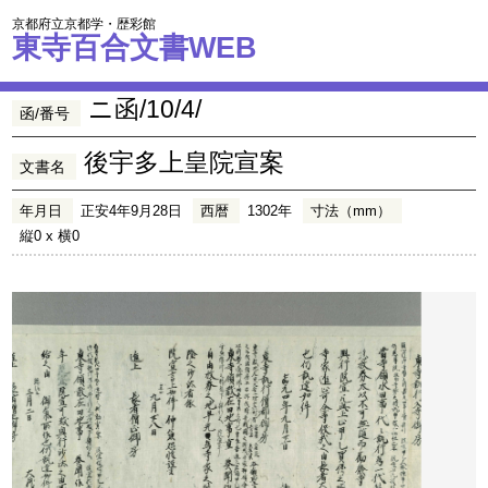
京都府立京都学・歴彩館
東寺百合文書WEB
ニ函/10/4/
函/番号
後宇多上皇院宣案
文書名
年月日
正安4年9月28日
西暦
1302年
寸法（mm）
縦0 x 横0