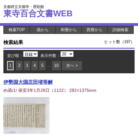
京都府立京都学・歴彩館
東寺百合文書WEB
検索TOP
函から
和暦から
西暦から
詳細検索
検索結果
ヒット数（197）
並び順：
表示件数：
1
2
3
4
5
…
10
次へ >
伊勢国大国庄田堵等解
め函/1/ 保安3年1月28日
（
1122
） 282×1375mm