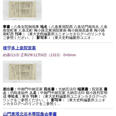
事書：
八条女院御地事
地名：
八条東洞院西 八条坊門南烏丸 八条
南室町東 八条北町 梅小路北東洞院東南 梅小路南高倉東 梅小路
南町西
刊本：
（東大史料編纂所ユニオンカタログへのリンクを
ご参照ください。）
影写本：
（東大史料編纂所ユニオ...
後宇多上皇院宣案
め函/11/2/ 正和2年12月6日
（
1313
） 0×0mm
差出書：
中御門中納言家
宛名書：
大納言法印
端裏書：
院宣案
書
止：
仍執達如件
人名：
中御門中納言家 大納言法印 都小路判官明
成
寺社名：
東寺
刊本：
（東大史料編纂所ユニオンカタログへの
リンクをご参照ください。）
影写本：
（東大史料編纂所ユニオ
ンカタログへのリンクをご参照く...
山門東塔北谷本尊院集会事書