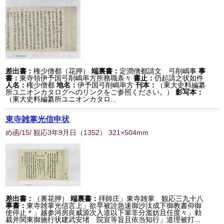
差出書：
権少僧都（花押）
端裏書：
定潤僧都請文 弓削嶋事
事
書：
東寺領伊予国弓削嶋串方所務職条々
書止：
仍起請之状如件
人名：
権少僧都
地名：
伊予国弓削嶋串方
刊本：
（東大史料編纂
所ユニオンカタログへのリンクをご参照ください。）
影写本：
（東大史料編纂所ユニオンカタロ...
東寺雑掌光信申状
め函/15/ 観応3年9月日
（
1352
） 321×504mm
差出書：
（裏花押）
端裏書：
拝師庄」東寺雑掌 観応三九十八
事書：
東寺雑掌光信言上」欲早被詮急速御沙汰成下御教書仰御
使停止＊」越参河房良威源次入道以下輩非分濫妨且任度々」勅
裁并関東御施行状建武安堵 院宣等旨且依当知行」道理被打...