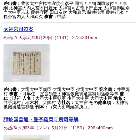
差出書：
豊後太神宮権祢宜度会彦平 同宮＊＊御園司散位＊＊奉
綱 太神宮大内人荒木田豊元 太神宮司占部卜部正元 太神宮御園別
当大中臣吉末 藤井守岡 田口友次 大和真元 藤井技垣 藤井行永 ＊
長外官内人大和武次
事書：
申請...
太神宮司符案
め函/2/ 天承元年9月20日
（
1131
） 272×331mm
差出書：
大司大中臣朝臣 大司大中臣 少司大中臣
宛名書：
井手郷
村
事書：
可早任 宣旨勧進太神宮仮殿御遷宮料用途物等事
書
止：
以符
人名：
大司大中臣朝臣 少司大中臣 大司大中臣
地名：
井手郷村」稲木村」大国村
寺社名：
太神宮
その他事項：
太神宮
仮殿御遷宮勧進
刊本：
（東大史料編纂所ユ...
讃岐国善通・曼荼羅両寺所司等解
め函/3/ 久寿3年（ママ）5月21日
（
1156
） 296×490mm