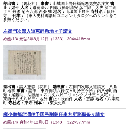
差出書：
（裏花押）
事書：
山城国上野庄楯篭悪党交名注文
書
止：
如件
人名：
道覚法印 四郎兵衛尉清安 彦二郎」大夫 源二郎
了＊ 丹後 菊石六郎 西会 卿
地名：
山城国上野庄
寺社名：
観終
寺」
刊本：
（東大史料編纂所ユニオンカタログへのリンクをご
参照ください。...
左衛門次郎入道恵静敷地々子請文
め函/13/ 元弘3年8月12日
（
1333
） 304×418mm
差出書：
請人恵静（花押）
端裏書：
左衛門次郎入道請文 八条
町地事
事書：
請申 東寺御領八條院々町拾三ケ所」内八條町西
頬＜尾藤助」法眼給＞四九丈八尺二寸＜シクノサ三＊入宅＞」
東西十八丈八尺三寸地升
書止：
状如件
人名：
恵静
地名：
八条院
町
寺社名：
東寺
刊本：
（東大史料...
権少僧都定潤伊予国弓削島庄串方所務職条々請文
め函/14/ 貞和4年12月6日
（
1348
） 322×977mm