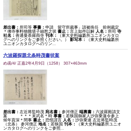
差出書：
所司等
事書：
申請 留守所裁事」請被殊任 前例裁定
＊佛寺事料物難堪子細愁之状
書止：
言上如件以解
人名：
所司
寺
社名：
善通曼荼羅両寺
刊本：
（東大史料編纂所ユニオンカタロ
グへのリンクをご参照ください。）
影写本：
（東大史料編纂所
ユニオンカタログへのリン...
六波羅探題北条時茂書状案
め函/4/ 正嘉2年4月9日
（
1258
） 307×463mm
差出書：
左近将監時茂
宛名書：
参河僧正
端裏書：
六波羅殿請文
案 ＊＊＊末武名＊時
事書：
若狭国御家人沙弥乗蓮令参上
候年貢深＊間事
書止：
恐惶謹言
人名：
沙弥乗連 左近将監時茂
（北条） 参河僧正
地名：
若狭国
刊本：
（東大史料編纂所ユニオ
ンカタログへのリンクをご参照...