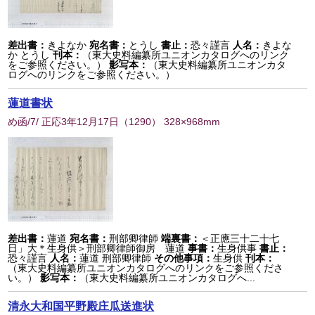
差出書：
きよなか
宛名書：
とうし
書止：
恐々謹言
人名：
きよな
か とうし
刊本：
（東大史料編纂所ユニオンカタログへのリンク
をご参照ください。）
影写本：
（東大史料編纂所ユニオンカタ
ログへのリンクをご参照ください。）
蓮道書状
め函/7/ 正応3年12月17日
（
1290
） 328×968mm
差出書：
蓮道
宛名書：
刑部卿律師
端裏書：
＜正應三十二十七
日」大＊生身供＞刑部卿律師御房 蓮道
事書：
生身供事
書止：
恐々謹言
人名：
蓮道 刑部卿律師
その他事項：
生身供
刊本：
（東大史料編纂所ユニオンカタログへのリンクをご参照くださ
い。）
影写本：
（東大史料編纂所ユニオンカタログへ...
清永大和国平野殿庄瓜送進状