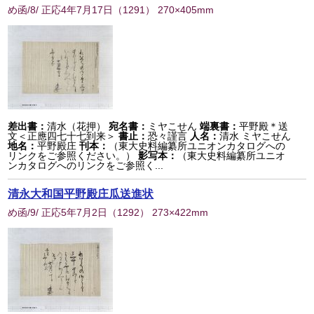
め函/8/ 正応4年7月17日
（
1291
） 270×405mm
差出書：
清水（花押）
宛名書：
ミヤこせん
端裏書：
平野殿＊送
文＜正應四七十七到来＞
書止：
恐々謹言
人名：
清水 ミヤこせん
地名：
平野殿庄
刊本：
（東大史料編纂所ユニオンカタログへの
リンクをご参照ください。）
影写本：
（東大史料編纂所ユニオ
ンカタログへのリンクをご参照く...
清永大和国平野殿庄瓜送進状
め函/9/ 正応5年7月2日
（
1292
） 273×422mm