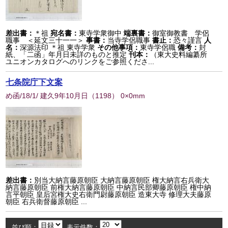
差出書：
＊祖
宛名書：
東寺学衆御中
端裏書：
御室御教書 学侶
職事 ＜延文三十一一＞
事書：
当寺学侶職事
書止：
恐々謹言
人
名：
深源法印 ＊祖 東寺学衆
その他事項：
東寺学侶職
備考：
封
紙、「二函」年月日未詳のものと推定
刊本：
（東大史料編纂所
ユニオンカタログへのリンクをご参照くださ...
七条院庁下文案
め函/18/1/ 建久9年10月日
（
1198
） 0×0mm
差出書：
別当大納言藤原朝臣 大納言藤原朝臣 権大納言右兵衛大
納言藤原朝臣 前権大納言藤原朝臣 中納言民部卿藤原朝臣 権中納
言平朝臣 皇后宮権大史右衛門尉藤原朝臣 造東大寺 修理大夫藤原
朝臣 右兵衛督藤原朝臣 ...
並び順：
表示件数：