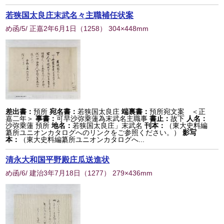
若狭国太良庄末武名々主職補任状案
め函/5/ 正嘉2年6月1日
（
1258
） 304×448mm
差出書：
預所
宛名書：
若狭国太良庄
端裏書：
預所宛文案 ＜正
嘉二年＞
事書：
可早沙弥乗蓮為末武名主職事
書止：
故下
人名：
沙弥乗蓮 預所
地名：
若狭国太良庄」末武名
刊本：
（東大史料編
纂所ユニオンカタログへのリンクをご参照ください。）
影写
本：
（東大史料編纂所ユニオンカタログへ...
清永大和国平野殿庄瓜送進状
め函/6/ 建治3年7月18日
（
1277
） 279×436mm