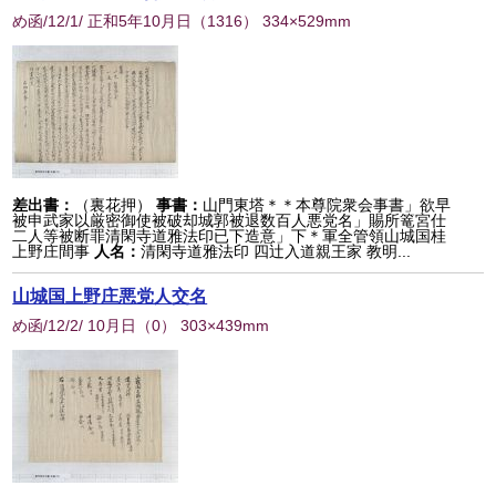
め函/12/1/ 正和5年10月日
（
1316
） 334×529mm
差出書：
（裏花押）
事書：
山門東塔＊＊本尊院衆会事書」欲早
被申武家以厳密御使被破却城郭被退数百人悪党名」賜所篭宮仕
二人等被断罪清閑寺道雅法印已下造意」下＊軍全管領山城国桂
上野庄間事
人名：
清閑寺道雅法印 四辻入道親王家 教明...
山城国上野庄悪党人交名
め函/12/2/ 10月日
（
0
） 303×439mm