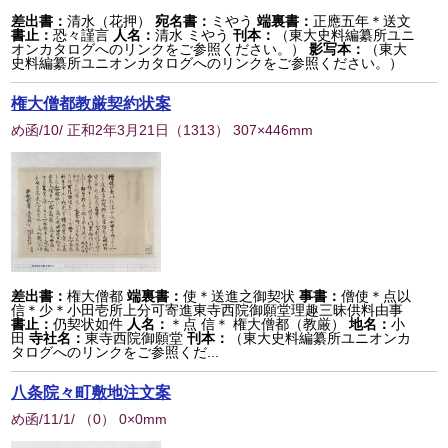
差出書：
清水（花押）
宛名書：
ミやう
端裏書：
正應五年＊送文
書止：
恐々謹言
人名：
清水 ミやう
刊本：
（東大史料編纂所ユニ
オンカタログへのリンクをご参照ください。）
影写本：
（東大
史料編纂所ユニオンカタログへのリンクをご参照ください。）
権大僧都教厳契約状案
め函/10/ 正和2年3月21日
（
1313
） 307×446mm
差出書：
権大僧都
端裏書：
使＊送進之御契状
事書：
僧使＊点以
信＊少＊小田壱所上分可寄進東寺西院御願堂理趣三昧供料由事
書止：
仍契状如件
人名：
＊点 信＊ 権大僧都（教厳）
地名：
小
田
寺社名：
東寺西院御願堂
刊本：
（東大史料編纂所ユニオンカ
タログへのリンクをご参照くだ...
八条院々町敷地注文案
め函/11/1/
（
0
） 0×0mm