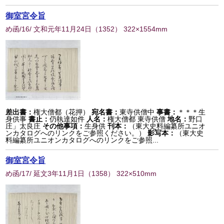
御室宮令旨
め函/16/ 文和元年11月24日
（
1352
） 322×1554mm
差出書：
権大僧都（花押）
宛名書：
東寺供僧中
事書：
＊＊＊生
身供事
書止：
仍執達如件
人名：
権大僧都 東寺供僧
地名：
野口
庄」太良庄
その他事項：
生身供
刊本：
（東大史料編纂所ユニオ
ンカタログへのリンクをご参照ください。）
影写本：
（東大史
料編纂所ユニオンカタログへのリンクをご参照...
御室宮令旨
め函/17/ 延文3年11月1日
（
1358
） 322×510mm