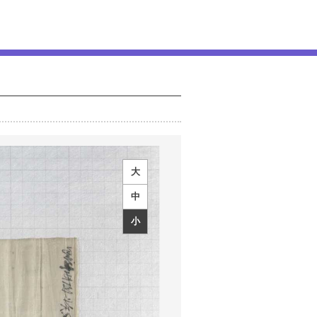
大
中
小