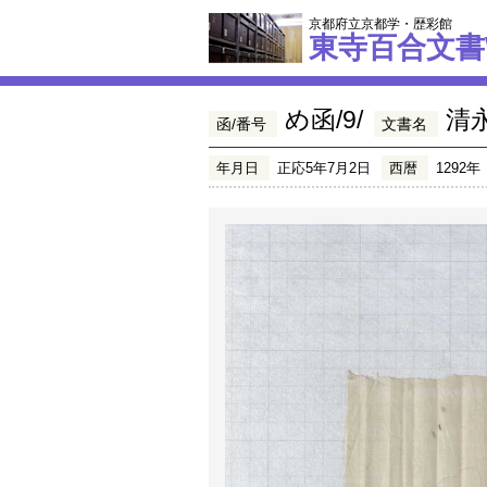
京都府立京都学・歴彩館
東寺百合文書
め函/9/
清
函/番号
文書名
年月日
正応5年7月2日
西暦
1292年