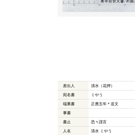
差出人
清水（花押）
宛名書
ミやう
端裏書
正應五年＊送文
事書
書止
恐々謹言
人名
清水 ミやう