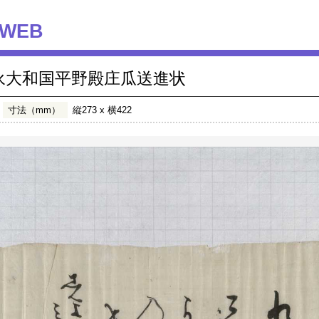
WEB
永大和国平野殿庄瓜送進状
寸法（mm）
縦273 x 横422