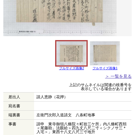
フルサイズ画像2
フルサイズ画像1
＞ 一覧を見る
上記のサムネイルは関連の枝番号を
表示している場合があります
差出人
請人恵静（花押）
宛名書
端裏書
左衛門次郎入道請文 八条町地事
事書
請申 東寺御領八條院々町拾三ケ所」内八條町西頬
＜尾藤助」法眼給＞四九丈八尺二寸＜シクノサ三＊
入宅＞」東西十八丈八尺三寸地升