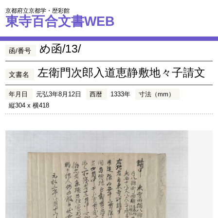
京都府立京都学・歴彩館
東寺百合文書WEB
め函/13/
函/番号
左衛門次郎入道恵静敷地々子請文
文書名
年月日
元弘3年8月12日
西暦
1333年
寸法（mm）
縦304 x 横418