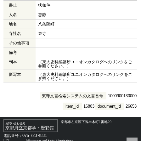
書止
状如件
人名
恵静
地名
八条院町
寺社名
東寺
その他事項
備考
刊本
（東大史料編纂所ユニオンカタログへのリンクをご
参照ください。）
影写本
（東大史料編纂所ユニオンカタログへのリンクをご
参照ください。）
東寺文書検索システムの文書番号
1000900130000
item_id
16803
document_id
26653
京都市左京区下鴨半木町1番地29
お問い合わせ先
京都府立京都学・歴彩館
075-723-4831
電話番号：
URL ：
http://www.pref.kyoto.jp/rekisaikan/