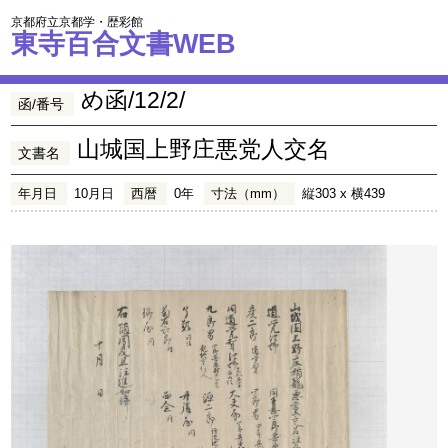
京都府立京都学・歴彩館
東寺百合文書WEB
め函/12/2/
函/番号
山城国上野庄悪党人交名
文書名
年月日
10月日
西暦
0年
寸法（mm）
縦303 x 横439