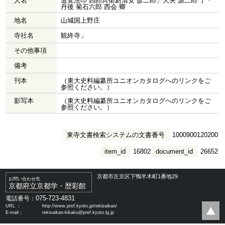
人名
道覚法印 四郎兵衛尉清安 彦二郎」大夫 源二郎 了＊
丹後 菊石六郎 西会 卿
地名
山城国上野庄
寺社名
観終寺」
その他事項
備考
刊本
（東大史料編纂所ユニオンカタログへのリンクをご
参照ください。）
影写本
（東大史料編纂所ユニオンカタログへのリンクをご
参照ください。）
東寺文書検索システムの文書番号
1000900120200
item_id
16802
document_id
26652
京都市左京区下鴨半木町1番地29
お問い合わせ先
京都府立京都学・歴彩館
075-723-4831
電話番号：
URL ：
http://www.pref.kyoto.jp/rekisaikan/
E-mail：
rekisaikan-kikaku@pref.kyoto.lg.jp