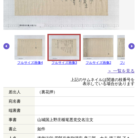
フルサイズ画像4
フルサイズ画像3
フルサイズ画像2
フルサイズ
＞ 一覧を見る
上記のサムネイルは関連の枝番号を
表示している場合があります
差出人
（裏花押）
宛名書
端裏書
事書
山城国上野庄楯篭悪党交名注文
書止
如件