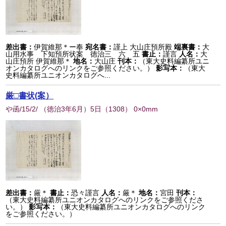
差出書：
伊賀維那＊ー奉
宛名書：
謹上 大山庄預所殿
端裏書：
大
山用水事 下知預所状案 徳治三 六 五
書止：
謹言
人名：
大
山庄預所 伊賀維那＊
地名：
大山庄
刊本：
（東大史料編纂所ユニ
オンカタログへのリンクをご参照ください。）
影写本：
（東大
史料編纂所ユニオンカタログへ...
厳□書状(案）
や函/15/2/ （徳治3年6月）5日
（
1308
） 0×0mm
差出書：
厳＊
書止：
恐々謹言
人名：
厳＊
地名：
宮田
刊本：
（東大史料編纂所ユニオンカタログへのリンクをご参照くださ
い。）
影写本：
（東大史料編纂所ユニオンカタログへのリンク
をご参照ください。）