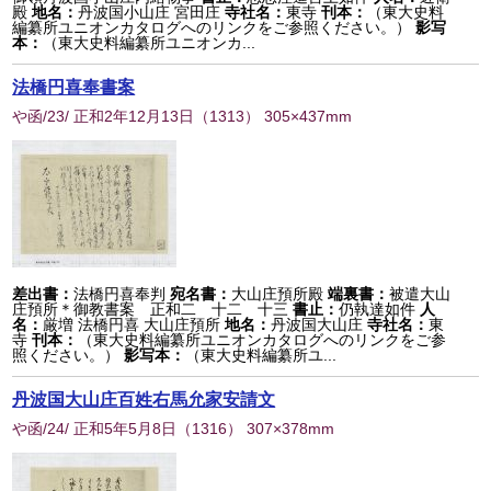
殿
地名：
丹波国小山庄 宮田庄
寺社名：
東寺
刊本：
（東大史料
編纂所ユニオンカタログへのリンクをご参照ください。）
影写
本：
（東大史料編纂所ユニオンカ...
法橋円喜奉書案
や函/23/ 正和2年12月13日
（
1313
） 305×437mm
差出書：
法橋円喜奉判
宛名書：
大山庄預所殿
端裏書：
被遣大山
庄預所＊御教書案 正和二 十二 十三
書止：
仍執達如件
人
名：
厳増 法橋円喜 大山庄預所
地名：
丹波国大山庄
寺社名：
東
寺
刊本：
（東大史料編纂所ユニオンカタログへのリンクをご参
照ください。）
影写本：
（東大史料編纂所ユ...
丹波国大山庄百姓右馬允家安請文
や函/24/ 正和5年5月8日
（
1316
） 307×378mm