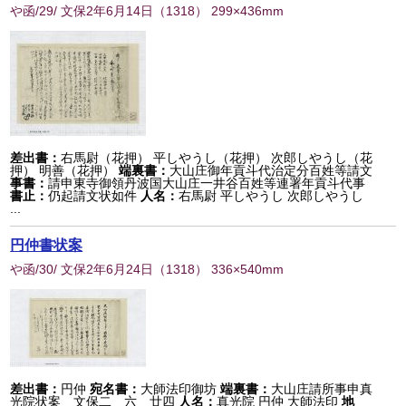
や函/29/ 文保2年6月14日
（
1318
） 299×436mm
差出書：
右馬尉（花押） 平しやうし（花押） 次郎しやうし（花
押） 明善（花押）
端裏書：
大山庄御年貢斗代治定分百姓等請文
事書：
請申東寺御領丹波国大山庄一井谷百姓等連署年貢斗代事
書止：
仍起請文状如件
人名：
右馬尉 平しやうし 次郎しやうし
...
円仲書状案
や函/30/ 文保2年6月24日
（
1318
） 336×540mm
差出書：
円仲
宛名書：
大師法印御坊
端裏書：
大山庄請所事申真
光院状案 文保二 六 廿四
人名：
真光院 円仲 大師法印
地