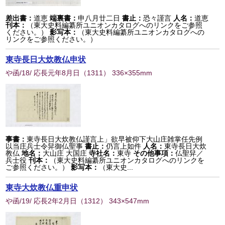
差出書：
道恵
端裏書：
申八月廿二日
書止：
恐々謹言
人名：
道恵
刊本：
（東大史料編纂所ユニオンカタログへのリンクをご参照
ください。）
影写本：
（東大史料編纂所ユニオンカタログへの
リンクをご参照ください。）
東寺長日大炊教仏申状
や函/18/ 応長元年8月日
（
1311
） 336×355mm
事書：
東寺長日大炊教仏謹言上」欲早被仰下大山庄雑掌任先例
以当庄兵士令舁御仏聖事
書止：
仍言上如件
人名：
東寺長日大炊
教仏
地名：
大山庄 大国庄
寺社名：
東寺
その他事項：
仏聖舁／
兵士役
刊本：
（東大史料編纂所ユニオンカタログへのリンクを
ご参照ください。）
影写本：
（東大史...
東寺大炊教仏重申状
や函/19/ 応長2年2月日
（
1312
） 343×547mm