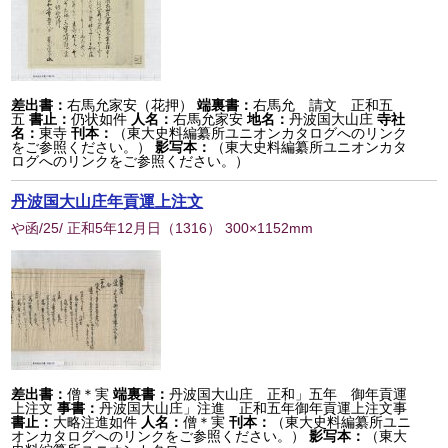
差出書：
右馬允家安（花押）
端裏書：
右馬允 請文 正和五
五
書止：
仍状如件
人名：
右馬允家安
地名：
丹波国大山庄
寺社
名：
東寺
刊本：
（東大史料編纂所ユニオンカタログへのリンク
をご参照ください。）
影写本：
（東大史料編纂所ユニオンカタ
ログへのリンクをご参照ください。）
丹波国大山庄年貢運上注文
や函/25/ 正和5年12月日
（
1316
） 300×1152mm
差出書：
僧＊実
端裏書：
丹波国大山庄 正和」五年 御年貢運
上注文
事書：
丹波国大山庄」注進 正和五年御年貢運上注文事
書止：
大略注進如件
人名：
僧＊実
刊本：
（東大史料編纂所ユニ
オンカタログへのリンクをご参照ください。）
影写本：
（東大