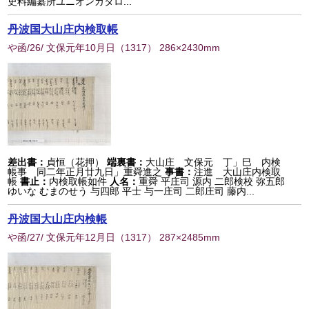
史料編纂所ユニオンカタロ...
丹波国大山庄内検取帳
や函/26/ 文保元年10月日
（
1317
） 286×2430mm
差出書：
貞恒（花押）
端裏書：
大山庄 文保元 丁」巳 内検
帳事 同二年正月廿九日」重舜進之
事書：
注進 大山庄内検取
帳
書止：
内検取帳如件
人名：
重舜 平庄司 源内 二郎検校 弥五郎
ゆいな むまのせう 与四郎 平士 与一庄司 二郎庄司 藤内...
丹波国大山庄内検帳
や函/27/ 文保元年12月日
（
1317
） 287×2485mm