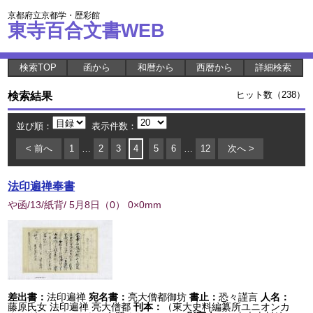
京都府立京都学・歴彩館
東寺百合文書WEB
検索TOP
函から
和暦から
西暦から
詳細検索
検索結果
ヒット数（238）
並び順：
表示件数：
< 前へ
1
…
2
3
4
5
6
…
12
次へ >
法印遍禅奉書
や函/13/紙背/ 5月8日
（
0
） 0×0mm
差出書：
法印遍禅
宛名書：
亮大僧都御坊
書止：
恐々謹言
人名：
藤原氏女 法印遍禅 亮大僧都
刊本：
（東大史料編纂所ユニオンカ