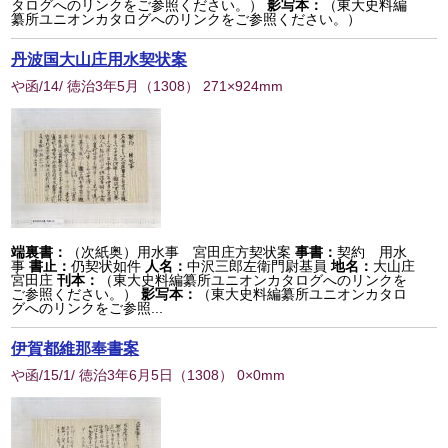
タログへのリンクをご参照ください。）
影写本：
（東大史料編
纂所ユニオンカタログへのリンクをご参照ください。）
丹波国大山庄用水契状案
や函/14/ 徳治3年5月
（
1308
） 271×924mm
端裏書：
（次紙奥）用水事 宮田庄方契状案
事書：
契約 用水
事
書止：
仍契状如件
人名：
中沢三郎左衛門尉基員
地名：
大山庄
宮田庄
刊本：
（東大史料編纂所ユニオンカタログへのリンクを
ご参照ください。）
影写本：
（東大史料編纂所ユニオンカタロ
グへのリンクをご参照...
伊賀都維那奉書案
や函/15/1/ 徳治3年6月5日
（
1308
） 0×0mm