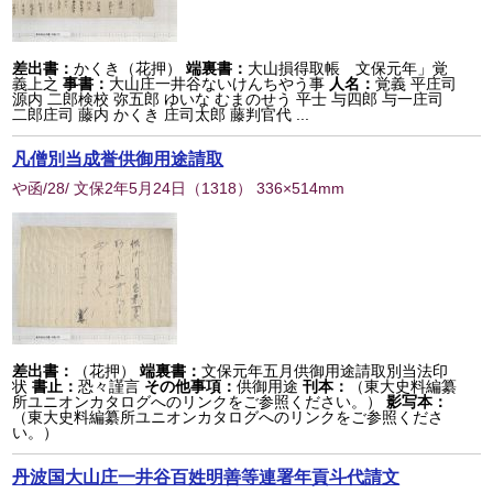
差出書：
かくき（花押）
端裏書：
大山損得取帳 文保元年」覚
義上之
事書：
大山庄一井谷ないけんちやう事
人名：
覚義 平庄司
源内 二郎検校 弥五郎 ゆいな むまのせう 平士 与四郎 与一庄司
二郎庄司 藤内 かくき 庄司太郎 藤判官代 ...
凡僧別当成誉供御用途請取
や函/28/ 文保2年5月24日
（
1318
） 336×514mm
差出書：
（花押）
端裏書：
文保元年五月供御用途請取別当法印
状
書止：
恐々謹言
その他事項：
供御用途
刊本：
（東大史料編纂
所ユニオンカタログへのリンクをご参照ください。）
影写本：
（東大史料編纂所ユニオンカタログへのリンクをご参照くださ
い。）
丹波国大山庄一井谷百姓明善等連署年貢斗代請文