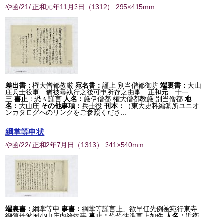
や函/21/ 正和元年11月3日
（
1312
） 295×415mm
差出書：
権大僧都教厳
宛名書：
謹上 別当僧都御坊
端裏書：
大山
庄兵士役事 猶被尋執行之後可申所存之由事 正和元 十一
三
書止：
恐々謹言
人名：
厳伊僧都 権大僧都教厳 別当僧都
地
名：
大山庄
その他事項：
兵士役
刊本：
（東大史料編纂所ユニオ
ンカタログへのリンクをご参照くださ...
綱掌等申状
や函/22/ 正和2年7月日
（
1313
） 341×540mm
端裏書：
綱掌等申
事書：
綱掌等謹言上」欲早任先例被宛行東寺
御領丹波国小山庄内給物事
書止：
恐恐注進言上如件
人名：
近衛