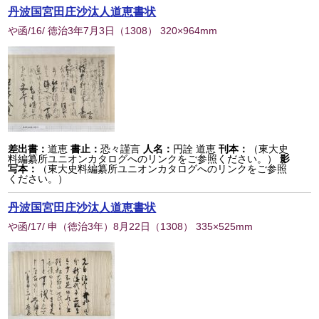
丹波国宮田庄沙汰人道恵書状
や函/16/ 徳治3年7月3日
（
1308
） 320×964mm
差出書：
道恵
書止：
恐々謹言
人名：
円詮 道恵
刊本：
（東大史
料編纂所ユニオンカタログへのリンクをご参照ください。）
影
写本：
（東大史料編纂所ユニオンカタログへのリンクをご参照
ください。）
丹波国宮田庄沙汰人道恵書状
や函/17/ 申（徳治3年）8月22日
（
1308
） 335×525mm