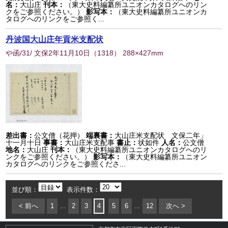
名：
大山庄
刊本：
（東大史料編纂所ユニオンカタログへのリン
クをご参照ください。）
影写本：
（東大史料編纂所ユニオンカ
タログへのリンクをご参照く...
丹波国大山庄年貢米支配状
や函/31/ 文保2年11月10日
（
1318
） 288×427mm
差出書：
公文僧（花押）
端裏書：
大山庄米支配状 文保二年」
十一月十日
事書：
大山庄米支配事
書止：
状如件
人名：
公文僧
地名：
大山庄
刊本：
（東大史料編纂所ユニオンカタログへのリ
ンクをご参照ください。）
影写本：
（東大史料編纂所ユニオン
カタログへのリンクをご参照くださ...
並び順：
表示件数：
< 前へ
1
…
2
3
4
5
6
…
12
次へ >