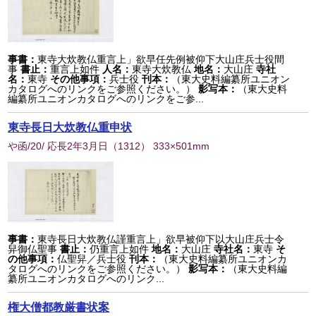
事書：
東寺大炊教仏重言上」欲早任先例被仰下大山庄兵士役間
事
書止：
重言上如件
人名：
東寺大炊教仏
地名：
大山庄
寺社
名：
東寺
その他事項：
兵士役
刊本：
（東大史料編纂所ユニオン
カタログへのリンクをご参照ください。）
影写本：
（東大史料
編纂所ユニオンカタログへのリンクをご参...
東寺長日大炊教仏重申状
や函/20/ 応長2年3月日
（
1312
） 333×501mm
事書：
東寺長日大炊教仏謹重言上」欲早被仰下以大山庄兵士令
舁御仏聖事
書止：
仍重言上如件
地名：
大山庄
寺社名：
東寺
そ
の他事項：
仏聖舁／兵士役
刊本：
（東大史料編纂所ユニオンカ
タログへのリンクをご参照ください。）
影写本：
（東大史料編
纂所ユニオンカタログへのリンク...
権大僧都教厳書状案