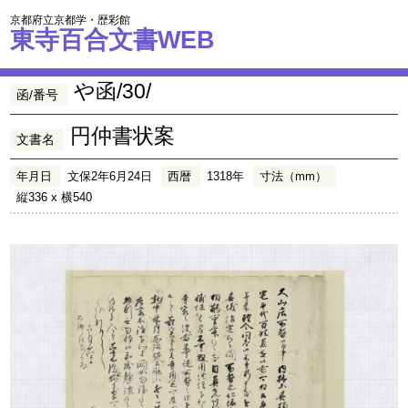
京都府立京都学・歴彩館
東寺百合文書WEB
や函/30/
函/番号
円仲書状案
文書名
年月日
文保2年6月24日
西暦
1318年
寸法（mm）
縦336 x 横540