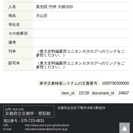
人名
真光院 円仲 大師法印
地名
大山庄
寺社名
その他事項
備考
刊本
（東大史料編纂所ユニオンカタログへのリンクをご
参照ください。）
影写本
（東大史料編纂所ユニオンカタログへのリンクをご
参照ください。）
東寺文書検索システムの文書番号
1000790300000
item_id
15728
document_id
24607
京都市左京区下鴨半木町1番地29
お問い合わせ先
京都府立京都学・歴彩館
075-723-4831
電話番号：
URL ：
http://www.pref.kyoto.jp/rekisaikan/
E-mail：
rekisaikan-kikaku@pref.kyoto.lg.jp