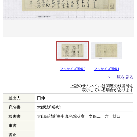
フルサイズ画像2
フルサイズ画像1
＞ 一覧を見る
上記のサムネイルは関連の枝番号を
表示している場合があります
差出人
円仲
宛名書
大師法印御坊
端裏書
大山庄請所事申真光院状案 文保二 六 廿四
事書
書止