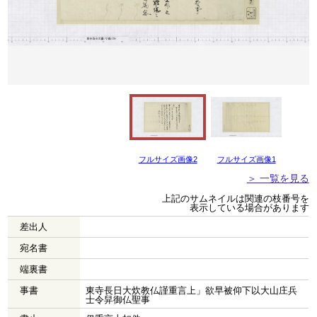
フルサイズ画像2
フルサイズ画像1
＞ 一覧を見る
上記のサムネイルは関連の枝番号を
表示している場合があります
差出人
宛名書
端裏書
事書
東寺長日大炊教仏謹重言上」欲早被仰下以大山庄兵
士令舁御仏聖事