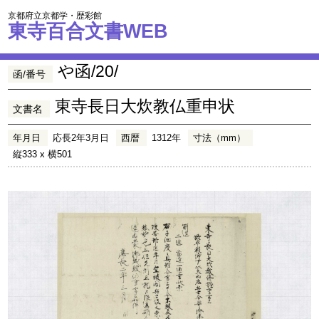
京都府立京都学・歴彩館
東寺百合文書WEB
や函/20/
函/番号
東寺長日大炊教仏重申状
文書名
年月日
応長2年3月日
西暦
1312年
寸法（mm）
縦333 x 横501