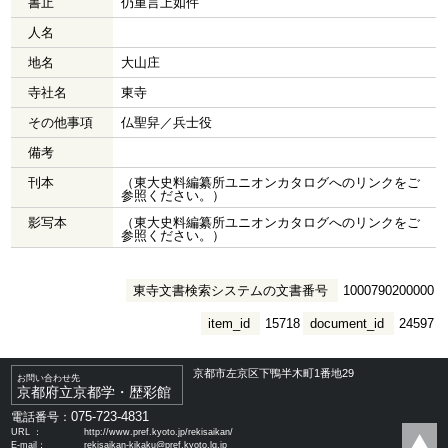
書止
仍重言上如件
人名
地名
大山庄
寺社名
東寺
その他事項
仏聖舁／兵士役
備考
刊本
（東大史料編纂所ユニオンカタログへのリンクをご
参照ください。）
影写本
（東大史料編纂所ユニオンカタログへのリンクをご
参照ください。）
東寺文書検索システムの文書番号
1000790200000
item_id
15718
document_id
24597
京都市左京区下鴨半木町1番地29
お問い合わせ先
京都府立京都学・歴彩館
075-723-4831
電話番号：
URL ：
http://www.pref.kyoto.jp/rekisaikan/
E-mail：
rekisaikan-kikaku@pref.kyoto.lg.jp