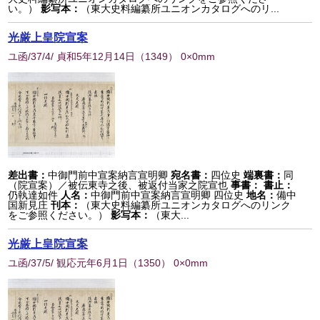
い。）
影写本：
（東大史料編纂所ユニオンカタログへのリ...
光厳上皇院宣案
ユ函/37/4/ 貞和5年12月14日
（
1349
） 0×0mm
差出書：
中御門前中宣案納言宣明卿
宛名書：
四位史
端裏書：
同
（院宣案）／被伝東寺之後、被返付当家之院宣也
事書：
書止：
仍執達如件
人名：
中御門前中宣案納言宣明卿 四位史
地名：
備中
国新見庄
刊本：
（東大史料編纂所ユニオンカタログへのリンク
をご参照ください。）
影写本：
（東大...
光厳上皇院宣案
ユ函/37/5/ 観応元年6月1日
（
1350
） 0×0mm