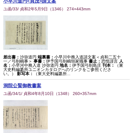
小早川道円<貞茂>請文案
ユ函/33/ 貞和2年5月9日
（
1346
） 274×443mm
差出書：
沙弥道円
端裏書：
小早川中務入道請文案＜貞和二五十
一／弓削嶋事＞
事書：
伊予国弓削嶋領家職事
書止：
恐惶謹言
人
名：
小早河中務入道 沙弥道円
地名：
伊予国弓削島庄
刊本：
（東
大史料編纂所ユニオンカタログへのリンクをご参照くださ
い。）
影写本：
（東大史料編纂所...
洞院公賢御教書案
ユ函/34/1/ 貞和4年8月10日
（
1348
） 260×357mm