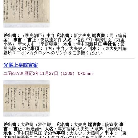
差出書：
（季房朝臣）中弁
宛名書：
新大夫史
端裏書：
同（綸旨
案）
事書：
書止：
仍執達如件
人名：
信親 中弁季房朝臣（万里
小路） 新大夫史 （季房朝臣）
地名：
備中国新見庄
寺社名：
最
勝光院
その他事項：
（右）中弁／大夫史／
刊本：
（東大史料編
纂所ユニオンカタログへのリンクをご参照ください...
光厳上皇院宣案
ユ函/37/3/ 暦応2年11月27日
（
1339
） 0×0mm
差出書：
大蔵卿（雅仲卿）
宛名書：
大夫史
端裏書：
院宣案
事
書：
書止：
執達如件
人名：
淳方宿祢 大夫史 大蔵卿（雅仲卿）
地名：
備中国新見庄
その他事項：
大夫史／大蔵卿／
刊本：
（東
大史料編纂所ユニオンカタログへのリンクをご参照くださ