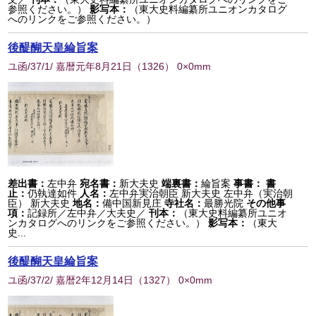
参照ください。）
影写本：
（東大史料編纂所ユニオンカタログ
へのリンクをご参照ください。）
後醍醐天皇綸旨案
ユ函/37/1/ 嘉暦元年8月21日
（
1326
） 0×0mm
差出書：
左中弁
宛名書：
新大夫史
端裏書：
綸旨案
事書：
書
止：
仍執達如件
人名：
左中弁実治朝臣 新大夫史 左中弁（実治朝
臣） 新大夫史
地名：
備中国新見庄
寺社名：
最勝光院
その他事
項：
記録所／左中弁／大夫史／
刊本：
（東大史料編纂所ユニオ
ンカタログへのリンクをご参照ください。）
影写本：
（東大
史...
後醍醐天皇綸旨案
ユ函/37/2/ 嘉暦2年12月14日
（
1327
） 0×0mm