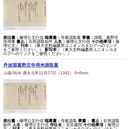
差出書：
修理公文行信
端裏書：
寺家請取案
事書：
請取 葛野庄
寺用事
書止：
右所請取如件
人名：
修理公文行信
その他事項：
修
理公文／
刊本：
（東大史料編纂所ユニオンカタログへのリンク
をご参照ください。）
影写本：
（東大史料編纂所ユニオンカタ
ログへのリンクをご参照ください。）
丹波国葛野庄寺用米請取案
ユ函/36/4/ 康永元年12月27日
（
1342
） 0×0mm
差出書：
修理公文行信
端裏書：
寺家請取
事書：
書止：
右所請取
如件
人名：
修理公文行信
寺社名：
宝荘厳院
その他事項：
修理公
文／
刊本：
（東大史料編纂所ユニオンカタログへのリンクをご