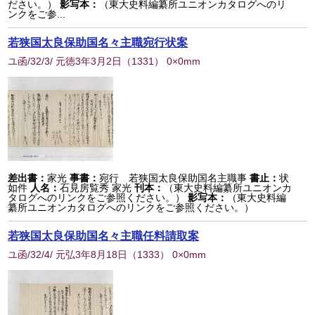
ださい。）
影写本：
（東大史料編纂所ユニオンカタログへのリ
ンクをご参...
若狭国太良保助国名々主職宛行状案
ユ函/32/3/ 元徳3年3月2日
（
1331
） 0×0mm
差出書：
家光
事書：
宛行 若狭国太良保助国名主職事
書止：
状
如件
人名：
石見房覧秀 家光
刊本：
（東大史料編纂所ユニオンカ
タログへのリンクをご参照ください。）
影写本：
（東大史料編
纂所ユニオンカタログへのリンクをご参照ください。）
若狭国太良保助国名々主職任料請取案
ユ函/32/4/ 元弘3年8月18日
（
1333
） 0×0mm