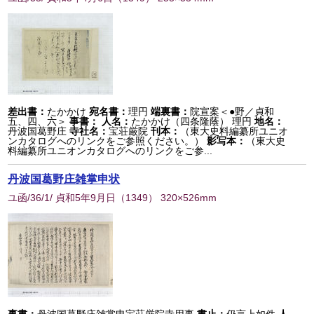
差出書：
たかかけ
宛名書：
理円
端裏書：
院宣案＜●野／貞和
五、四、六＞
事書：
人名：
たかかけ（四条隆蔭） 理円
地名：
丹波国葛野庄
寺社名：
宝荘厳院
刊本：
（東大史料編纂所ユニオ
ンカタログへのリンクをご参照ください。）
影写本：
（東大史
料編纂所ユニオンカタログへのリンクをご参...
丹波国葛野庄雑掌申状
ユ函/36/1/ 貞和5年9月日
（
1349
） 320×526mm