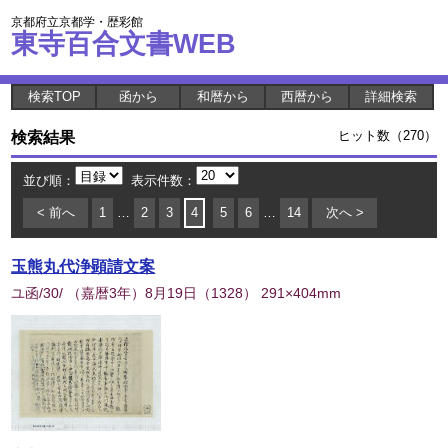
京都府立京都学・歴彩館
東寺百合文書WEB
検索TOP
函から
和暦から
西暦から
詳細検索
検索結果
ヒット数（270）
並び順：
表示件数：
< 前へ
1
…
2
3
4
5
6
…
14
次へ >
玉熊丸代浄顕請文案
ユ函/30/ （嘉暦3年）8月19日
（
1328
） 291×404mm