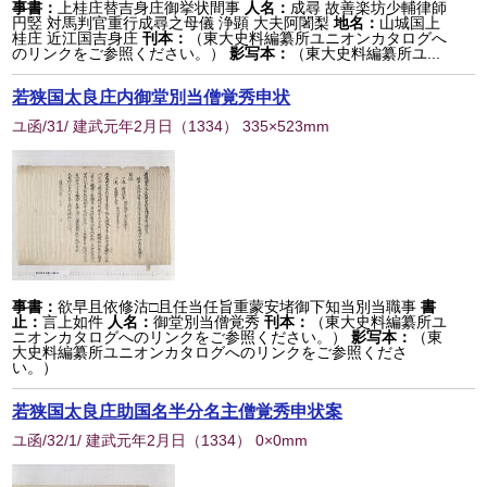
事書：
上桂庄替吉身庄御挙状間事
人名：
成尋 故善楽坊少輔律師
円竪 対馬判官重行成尋之母儀 浄顕 大夫阿闍梨
地名：
山城国上
桂庄 近江国吉身庄
刊本：
（東大史料編纂所ユニオンカタログへ
のリンクをご参照ください。）
影写本：
（東大史料編纂所ユ...
若狭国太良庄内御堂別当僧覚秀申状
ユ函/31/ 建武元年2月日
（
1334
） 335×523mm
事書：
欲早且依修沽□且任当任旨重蒙安堵御下知当別当職事
書
止：
言上如件
人名：
御堂別当僧覚秀
刊本：
（東大史料編纂所ユ
ニオンカタログへのリンクをご参照ください。）
影写本：
（東
大史料編纂所ユニオンカタログへのリンクをご参照くださ
い。）
若狭国太良庄助国名半分名主僧覚秀申状案
ユ函/32/1/ 建武元年2月日
（
1334
） 0×0mm