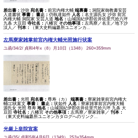
差出書：
沙弥
宛名書：
前宮内権大輔
端裏書：
洞院家御教書安芸
入道書状
事書：
書止：
仍執達如件
人名：
名主源氏女 沙弥 前宮
内権大輔 洞院家 安芸入道
地名：
山城国紀伊郡佐井佐里弐拾六坪
九条 大豆田
寺社名：
八幡宮
その他事項：
左馬寮／名主／地下沙
汰人／
刊本：
（東大史料編纂所ユニオンカ...
左馬寮家雑掌前宮内権大輔光照施行状案
ユ函/34/2/ 貞和4年x（8）月10日
（
1348
） 260×359mm
差出書：
光照
宛名書：
尊寿（カ）
端裏書：
寮家雑掌前宮内権大
輔□□状案文
事書：
書止：
状如件
人名：
寮家雑掌前宮内権大輔
源氏女 光照 尊寿
地名：
山城国紀伊郡佐井佐里弐拾六坪 九条 大
豆田
寺社名：
八幡宮
その他事項：
左馬寮／寮家雑掌／
刊本：
（東大史料編纂所ユニオンカタログへのリンク...
光厳上皇院宣案
ユ函/35/ 貞和5年4月6日
（
1349
） 253×354mm