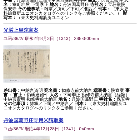
事書：
丹波国葛野庄雑掌申宝荘厳院寺用事
書止：
仍言上如件
人
名：
室町准后 下司季正
地名：
丹波国葛野庄
寺社名：
宝荘厳院
保安寺
その他事項：
雑掌／所司／下司／准后／
刊本：
（東大史
料編纂所ユニオンカタログへのリンクをご参照ください。）
影
写本：
（東大史料編纂所ユニオン...
光厳上皇院宣案
ユ函/36/2/ 康永2年8月3日
（
1343
） 285×800mm
差出書：
中納言資明
宛名書：
勧修寺前大納言
端裏書：
院宣案
事
書：
書止：
仍執達如件
人名：
下司季正 勧修寺前大納言（経顕）
中納言資明 勧修寺前大納言
地名：
丹波国葛野庄
寺社名：
保安寺
その他事項：
雑掌／下司／中納言／
刊本：
（東大史料編纂所ユ
ニオンカタログへのリンクをご参照ください。...
丹波国葛野庄寺用米請取案
ユ函/36/3/ 暦応4年12月28日
（
1341
） 0×0mm