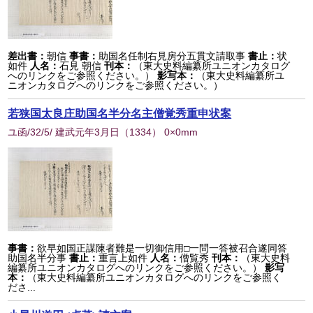
差出書：
朝信
事書：
助国名任制右見房分五貫文請取事
書止：
状
如件
人名：
石見 朝信
刊本：
（東大史料編纂所ユニオンカタログ
へのリンクをご参照ください。）
影写本：
（東大史料編纂所ユ
ニオンカタログへのリンクをご参照ください。）
若狭国太良庄助国名半分名主僧覚秀重申状案
ユ函/32/5/ 建武元年3月日
（
1334
） 0×0mm
事書：
欲早如国正謀陳者難是一切御信用□一問一答被召合遂同答
助国名半分事
書止：
重言上如件
人名：
僧覧秀
刊本：
（東大史料
編纂所ユニオンカタログへのリンクをご参照ください。）
影写
本：
（東大史料編纂所ユニオンカタログへのリンクをご参照く
ださ...