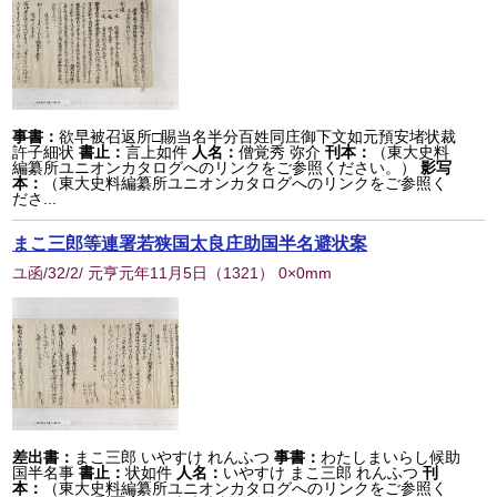
事書：
欲早被召返所□賜当名半分百姓同庄御下文如元預安堵状裁
許子細状
書止：
言上如件
人名：
僧覚秀 弥介
刊本：
（東大史料
編纂所ユニオンカタログへのリンクをご参照ください。）
影写
本：
（東大史料編纂所ユニオンカタログへのリンクをご参照く
ださ...
まこ三郎等連署若狭国太良庄助国半名避状案
ユ函/32/2/ 元亨元年11月5日
（
1321
） 0×0mm
差出書：
まこ三郎 いやすけ れんふつ
事書：
わたしまいらし候助
国半名事
書止：
状如件
人名：
いやすけ まこ三郎 れんふつ
刊
本：
（東大史料編纂所ユニオンカタログへのリンクをご参照く