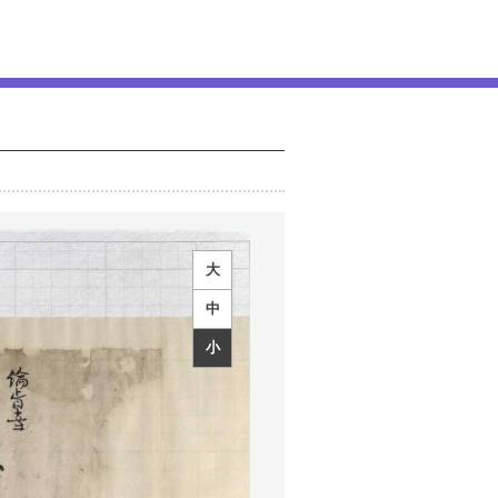
大
中
小