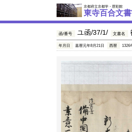
京都府立京都学・歴彩館
東寺百合文書
ユ函/37/1/
函/番号
文書名
年月日
嘉暦元年8月21日
西暦
1326