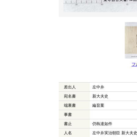
フ
差出人
左中弁
宛名書
新大夫史
端裏書
綸旨案
事書
書止
仍執達如件
人名
左中弁実治朝臣 新大夫史