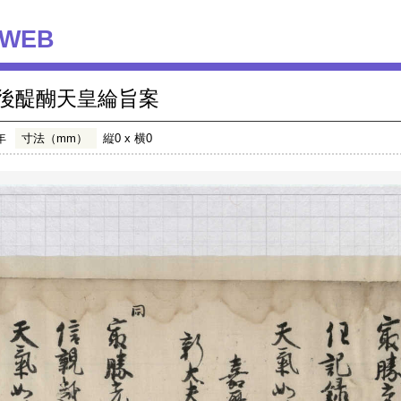
WEB
後醍醐天皇綸旨案
年
寸法（mm）
縦0 x 横0