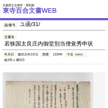
京都府立京都学・歴彩館
東寺百合文書WEB
ユ函/31/
函/番号
文書名
若狭国太良庄内御堂別当僧覚秀申状
年月日
建武元年2月日
西暦
1334年
寸法（mm）
縦335 x 横523