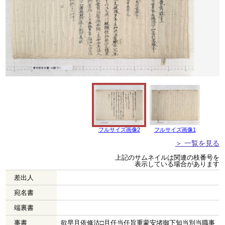
フルサイズ画像2
フルサイズ画像1
＞ 一覧を見る
上記のサムネイルは関連の枝番号を
表示している場合があります
差出人
宛名書
端裏書
事書
欲早且依修沽□且任当任旨重蒙安堵御下知当別当職事