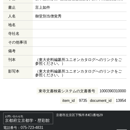
書止
言上如件
人名
御堂別当僧覚秀
地名
寺社名
その他事項
備考
刊本
（東大史料編纂所ユニオンカタログへのリンクをご
参照ください。）
影写本
（東大史料編纂所ユニオンカタログへのリンクをご
参照ください。）
東寺文書検索システムの文書番号
1000390310000
item_id
9735
document_id
13954
京都市左京区下鴨半木町1番地29
お問い合わせ先
京都府立京都学・歴彩館
075-723-4831
電話番号：