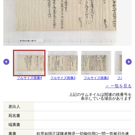
フルサイズ画像4
フルサイズ画像3
フルサイズ画像2
フルサイズ
＞ 一覧を見る
上記のサムネイルは関連の枝番号を
表示している場合があります
差出人
宛名書
端裏書
事書
欲早如国正謀陳者難是一切御信用□一問一答被召合遂