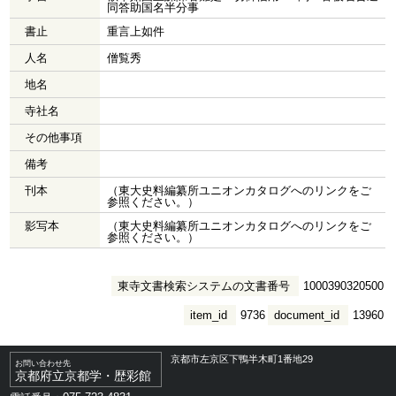
同答助国名半分事
書止
重言上如件
人名
僧覧秀
地名
寺社名
その他事項
備考
刊本
（東大史料編纂所ユニオンカタログへのリンクをご
参照ください。）
影写本
（東大史料編纂所ユニオンカタログへのリンクをご
参照ください。）
東寺文書検索システムの文書番号
1000390320500
item_id
9736
document_id
13960
京都市左京区下鴨半木町1番地29
お問い合わせ先
京都府立京都学・歴彩館