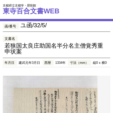
京都府立京都学・歴彩館
東寺百合文書WEB
ユ函/32/5/
函/番号
文書名
若狭国太良庄助国名半分名主僧覚秀重
申状案
年月日
建武元年3月日
西暦
1334年
寸法（mm）
縦0 x 横0