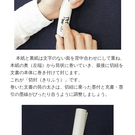
本紙と裏紙は文字のない面を背中合わせにして重ね、
本紙の奥（左端）から筒状に巻いていき、最後に切紐を
文書の本体に巻き付けて封じます。
これが「切封（きりふう）」です。
巻いた文書の筒の太さは、切紐に乗った墨付と充書・墨
引の墨線がぴったり合うように調整しましょう。