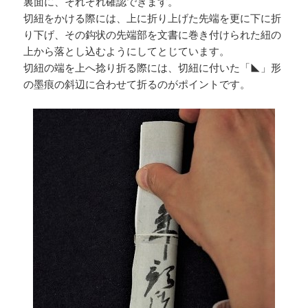
裏面に、それぞれ確認できます。
切紐をかける際には、上に折り上げた先端を更に下に折
り下げ、その鈎状の先端部を文書に巻き付けられた紐の
上から落とし込むようにしてとじています。
切紐の端を上へ捻り折る際には、切紐に付いた「◣」形
の墨痕の斜辺に合わせて折るのがポイントです。