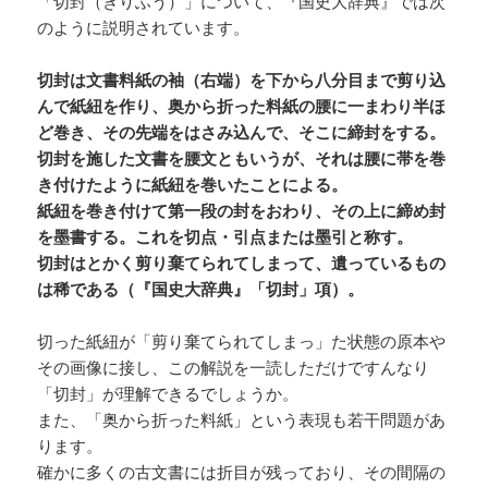
「切封（きりふう）」について、『国史大辞典』では次
のように説明されています。
切封は文書料紙の袖（右端）を下から八分目まで剪り込
んで紙紐を作り、奥から折った料紙の腰に一まわり半ほ
ど巻き、その先端をはさみ込んで、そこに締封をする。
切封を施した文書を腰文ともいうが、それは腰に帯を巻
き付けたように紙紐を巻いたことによる。
紙紐を巻き付けて第一段の封をおわり、その上に締め封
を墨書する。これを切点・引点または墨引と称す。
切封はとかく剪り棄てられてしまって、遺っているもの
は稀である（『国史大辞典』「切封」項）。
切った紙紐が「剪り棄てられてしまっ」た状態の原本や
その画像に接し、この解説を一読しただけですんなり
「切封」が理解できるでしょうか。
また、「奥から折った料紙」という表現も若干問題があ
ります。
確かに多くの古文書には折目が残っており、その間隔の