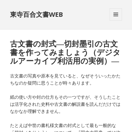
東寺百合文書WEB
メニュ
ーとウ
ィジェ
ット
古文書の封式―切封墨引の古文
書を作ってみましょう（デジタ
ルアーカイブ利活用の実例）―
古文書の写真や原本を見ていると、なぜそういったかた
ちなのか疑問に思うことが時々あります。
紙の使い方や封の仕方もその一つですが、そうしたこと
は活字化された史料や古文書の解説書を読んだだけでは
なかなか理解できません。
たとえば中世の書札様文書の封式として最も一般的な