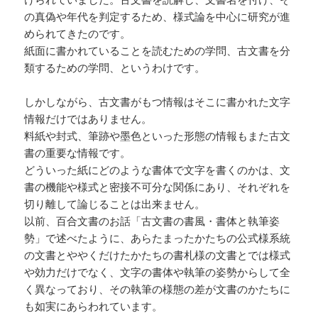
の真偽や年代を判定するため、様式論を中心に研究が進
められてきたのです。
紙面に書かれていることを読むための学問、古文書を分
類するための学問、というわけです。
しかしながら、古文書がもつ情報はそこに書かれた文字
情報だけではありません。
料紙や封式、筆跡や墨色といった形態の情報もまた古文
書の重要な情報です。
どういった紙にどのような書体で文字を書くのかは、文
書の機能や様式と密接不可分な関係にあり、それぞれを
切り離して論じることは出来ません。
以前、百合文書のお話「古文書の書風・書体と執筆姿
勢」で述べたように、あらたまったかたちの公式様系統
の文書とややくだけたかたちの書札様の文書とでは様式
や効力だけでなく、文字の書体や執筆の姿勢からして全
く異なっており、その執筆の様態の差が文書のかたちに
も如実にあらわれています。