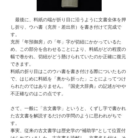
最後に、料紙の端が折り目に沿うように文書全体を押
し折り、ウハ書（充所・差出所）を書き付けて完成で
す。
充所「年預御房」の「年」字が切紐にかかっているた
め、この部分を合わせることにより、料紙がどの程度の
幅で巻かれ、切紐がどう懸けられていたのか正確に復元
できます。
料紙の折り目はこのウハ書を書き付ける際についたもの
で、はじめに料紙を「奥から折った」ことによってつけ
られたのではありません。『国史大辞典』の記述がやや
不正確なのはこの点です。
さて、一般に「古文書学」というと、くずし字で書かれ
た古文書を解読するだけの学問のように思われがちで
す。
事実、従来の古文書学は歴史学の“補助学”として位置付
けられていました。古文書を読解し、文書名を付け、そ