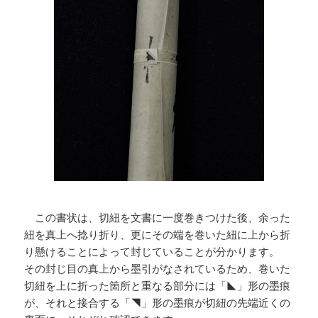
この書状は、切紐を文書に一度巻きつけた後、余った
紐を真上へ捻り折り、更にその端を巻いた紐に上から折
り懸けることによって封じていることが分かります。
その封じ目の真上から墨引がなされているため、巻いた
切紐を上に折った箇所と重なる部分には「◣」形の墨痕
が、それと接合する「◥」形の墨痕が切紐の先端近くの