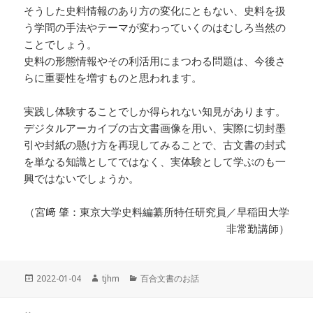
そうした史料情報のあり方の変化にともない、史料を扱
う学問の手法やテーマが変わっていくのはむしろ当然の
ことでしょう。
史料の形態情報やその利活用にまつわる問題は、今後さ
らに重要性を増すものと思われます。
実践し体験することでしか得られない知見があります。
デジタルアーカイブの古文書画像を用い、実際に切封墨
引や封紙の懸け方を再現してみることで、古文書の封式
を単なる知識としてではなく、実体験として学ぶのも一
興ではないでしょうか。
（宮﨑 肇：東京大学史料編纂所特任研究員／早稲田大学
非常勤講師）
投
作
カ
2022-01-04
tjhm
百合文書のお話
稿
成
テ
日:
者
ゴ
投