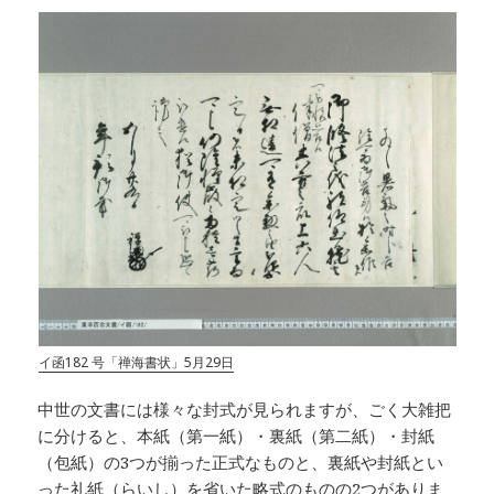
イ函182 号「禅海書状」5月29日
中世の文書には様々な封式が見られますが、ごく大雑把
に分けると、本紙（第一紙）・裏紙（第二紙）・封紙
（包紙）の3つが揃った正式なものと、裏紙や封紙とい
った礼紙（らいし）を省いた略式のものの2つがありま