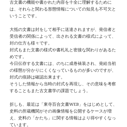
古文書の機能や書かれた内容を十全に理解するために
は、それらと関わる形態情報についての知見も不可欠と
いうことです。
大抵の文書は封をして相手に送達されますが、発信者と
受信者の関係によって、出される文書の様式によって、
封の仕方も様々です。
封式もまた文書の様式や書札礼と密接な関わりがあるた
めです。
今日伝存する文書には、のちに成巻裱装され、発給当初
の様態が分かりにくくなっているものが多いのですが、
封式の痕跡は確認出来ます。
そうした情報から当時の封式を再現し、その意味を考察
することもまた古文書学の課題でしょう。
折しも、最近は「東寺百合文書WEB」をはじめとして、
史料の所蔵機関がその画像情報を公開するケースが増
え、史料の「かたち」に関する情報はより得やすくなっ
ています。