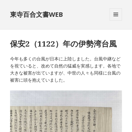
東寺百合文書WEB
メニュ
ーとウ
ィジェ
ット
保安2（1122）年の伊勢湾台風
今年も多くの台風が日本に上陸しました。台風中継など
を視ていると、改めて自然の猛威を実感します。各地で
大きな被害が出ていますが、中世の人々も同様に台風の
被害に頭を抱えていました。