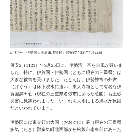
め函1号「伊勢国大国荘田堵等解」保安3(1122)年1月28日
保安2（1121）年8月25日に、伊勢湾一帯を台風が襲いま
した。特に、伊賀国・伊勢国（ともに現在の三重県）は
大きな被害を受けました。たとえば、伊勢神宮の外宮
（げぐう）は床下浸水に遭い、東大寺領として有名な伊
賀国黒田荘（現在の三重県名張市にあった荘園）も土砂
災害に見舞われました。いずれも大雨による洪水が原因
だといわれています。
伊勢国には東寺領の大国（おおぐに）荘（現在の三重県
多気（たき）郡多気町北西部から松阪市南東部にあった