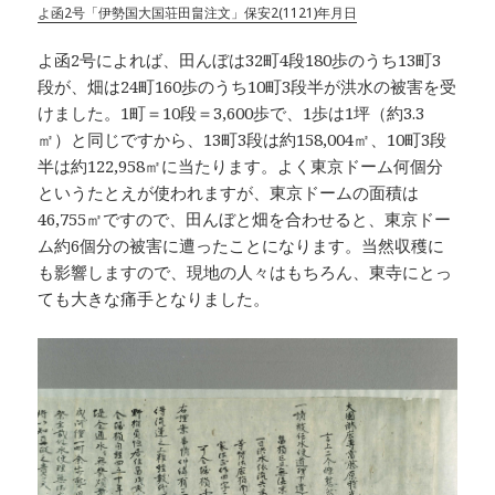
よ函2号「伊勢国大国荘田畠注文」保安2(1121)年月日
よ函2号によれば、田んぼは32町4段180歩のうち13町3
段が、畑は24町160歩のうち10町3段半が洪水の被害を受
けました。1町＝10段＝3,600歩で、1歩は1坪（約3.3
㎡）と同じですから、13町3段は約158,004㎡、10町3段
半は約122,958㎡に当たります。よく東京ドーム何個分
というたとえが使われますが、東京ドームの面積は
46,755㎡ですので、田んぼと畑を合わせると、東京ドー
ム約6個分の被害に遭ったことになります。当然収穫に
も影響しますので、現地の人々はもちろん、東寺にとっ
ても大きな痛手となりました。