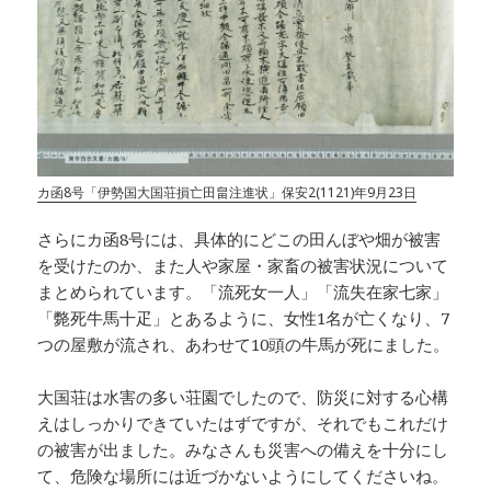
カ函8号「伊勢国大国荘損亡田畠注進状」保安2(1121)年9月23日
さらにカ函8号には、具体的にどこの田んぼや畑が被害
を受けたのか、また人や家屋・家畜の被害状況について
まとめられています。「流死女一人」「流失在家七家」
「斃死牛馬十疋」とあるように、女性1名が亡くなり、7
つの屋敷が流され、あわせて10頭の牛馬が死にました。
大国荘は水害の多い荘園でしたので、防災に対する心構
えはしっかりできていたはずですが、それでもこれだけ
の被害が出ました。みなさんも災害への備えを十分にし
て、危険な場所には近づかないようにしてくださいね。