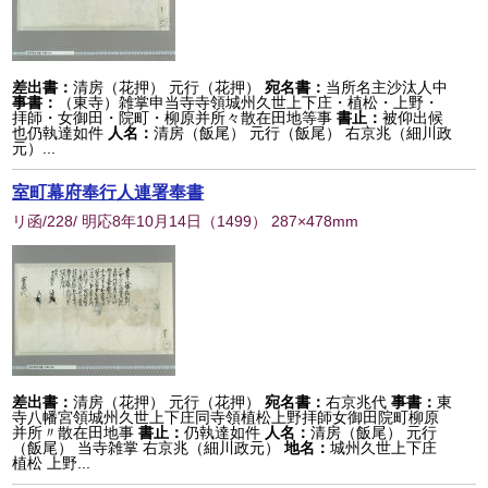
差出書：
清房（花押） 元行（花押）
宛名書：
当所名主沙汰人中
事書：
（東寺）雑掌申当寺寺領城州久世上下庄・植松・上野・
拝師・女御田・院町・柳原并所々散在田地等事
書止：
被仰出候
也仍執達如件
人名：
清房（飯尾） 元行（飯尾） 右京兆（細川政
元）...
室町幕府奉行人連署奉書
リ函/228/ 明応8年10月14日
（
1499
） 287×478mm
差出書：
清房（花押） 元行（花押）
宛名書：
右京兆代
事書：
東
寺八幡宮領城州久世上下庄同寺領植松上野拝師女御田院町柳原
并所〃散在田地事
書止：
仍執達如件
人名：
清房（飯尾） 元行
（飯尾） 当寺雑掌 右京兆（細川政元）
地名：
城州久世上下庄
植松 上野...