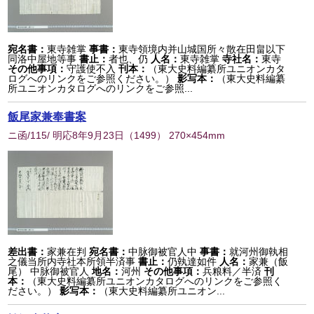
宛名書：
東寺雑掌
事書：
東寺領境内并山城国所々散在田畠以下
同洛中屋地等事
書止：
者也、仍
人名：
東寺雑掌
寺社名：
東寺
その他事項：
守護使不入
刊本：
（東大史料編纂所ユニオンカタ
ログへのリンクをご参照ください。）
影写本：
（東大史料編纂
所ユニオンカタログへのリンクをご参照...
飯尾家兼奉書案
ニ函/115/ 明応8年9月23日
（
1499
） 270×454mm
差出書：
家兼在判
宛名書：
中脉御被官人中
事書：
就河州御執相
之儀当所内寺社本所領半済事
書止：
仍執達如件
人名：
家兼（飯
尾） 中脉御被官人
地名：
河州
その他事項：
兵粮料／半済
刊
本：
（東大史料編纂所ユニオンカタログへのリンクをご参照く
ださい。）
影写本：
（東大史料編纂所ユニオン...