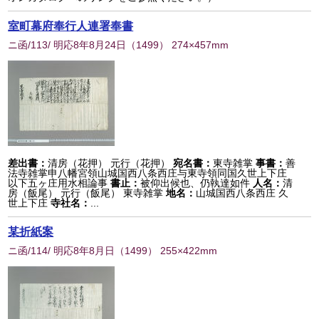
室町幕府奉行人連署奉書
ニ函/113/ 明応8年8月24日
（
1499
） 274×457mm
差出書：
清房（花押） 元行（花押）
宛名書：
東寺雑掌
事書：
善
法寺雑掌申八幡宮領山城国西八条西庄与東寺領同国久世上下庄
以下五ヶ庄用水相論事
書止：
被仰出候也、仍執達如件
人名：
清
房（飯尾） 元行（飯尾） 東寺雑掌
地名：
山城国西八条西庄 久
世上下庄
寺社名：
...
某折紙案
ニ函/114/ 明応8年8月日
（
1499
） 255×422mm