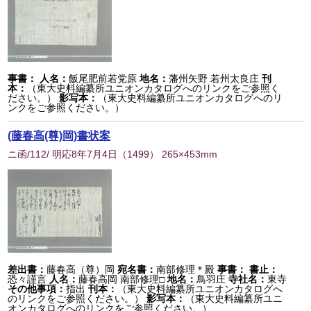
事書：
人名：
飯尾肥前若党原
地名：
藩州矢野 若州太良庄
刊
本：
（東大史料編纂所ユニオンカタログへのリンクをご参照く
ださい。）
影写本：
（東大史料編纂所ユニオンカタログへのリ
ンクをご参照ください。）
(藤春高(尊)岡)書状案
ニ函/112/ 明応8年7月4日
（
1499
） 265×453mm
差出書：
藤春高（尊）岡
宛名書：
南部修理＊殿
事書：
書止：
恐々謹言
人名：
藤春高岡 南部修理□
地名：
鳥羽庄
寺社名：
東寺
その他事項：
指出
刊本：
（東大史料編纂所ユニオンカタログへ
のリンクをご参照ください。）
影写本：
（東大史料編纂所ユニ
オンカタログへのリンクをご参照ください。）