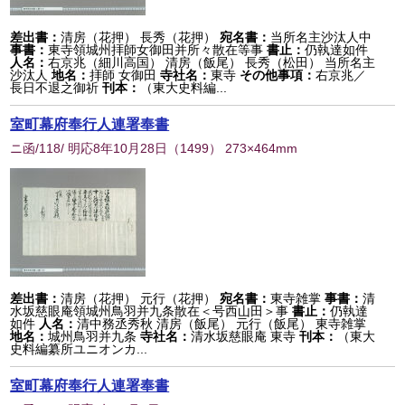
差出書：
清房（花押） 長秀（花押）
宛名書：
当所名主沙汰人中
事書：
東寺領城州拝師女御田并所々散在等事
書止：
仍執達如件
人名：
右京兆（細川高国） 清房（飯尾） 長秀（松田） 当所名主
沙汰人
地名：
拝師 女御田
寺社名：
東寺
その他事項：
右京兆／
長日不退之御祈
刊本：
（東大史料編...
室町幕府奉行人連署奉書
ニ函/118/ 明応8年10月28日
（
1499
） 273×464mm
差出書：
清房（花押） 元行（花押）
宛名書：
東寺雑掌
事書：
清
水坂慈眼庵領城州鳥羽并九条散在＜号西山田＞事
書止：
仍執達
如件
人名：
清中務丞秀秋 清房（飯尾） 元行（飯尾） 東寺雑掌
地名：
城州鳥羽并九条
寺社名：
清水坂慈眼庵 東寺
刊本：
（東大
史料編纂所ユニオンカ...
室町幕府奉行人連署奉書