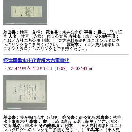
差出書：
性喜（花押）
宛名書：
東寺公文所
事書：
書止：
恐々謹
言
人名：
性喜（赤松） 東寺公文所
寺社名：
東寺
その他事項：
合戦／寺社本所公用
刊本：
（東大史料編纂所ユニオンカタログ
へのリンクをご参照ください。）
影写本：
（東大史料編纂所ユ
ニオンカタログへのリンクをご参照ください。...
摂津国垂水庄代官榎木吉重書状
ト函/144/ 明応8年2月14日
（
1499
） 260×441mm
差出書：
藤左衛門吉水（花押）
宛名書：
御公文所
端裏書：
就垂
水庄事榎木状
事書：
書止：
恐惶謹言
人名：
藤左衛門吉水 御公
文所
地名：
垂水庄
その他事項：
刊本：
（東大史料編纂所ユニオ
ンカタログへのリンクをご参照ください。）
影写本：
（東大史