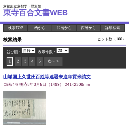
京都府立京都学・歴彩館
東寺百合文書WEB
検索TOP
函から
和暦から
西暦から
詳細検索
検索結果
ヒット数（100）
並び順：
表示件数：
1
2
3
4
5
次へ >
山城国上久世庄百姓等連署未進年貢米請文
ロ函/44/ 明応8年3月5日
（
1499
） 241×2309mm