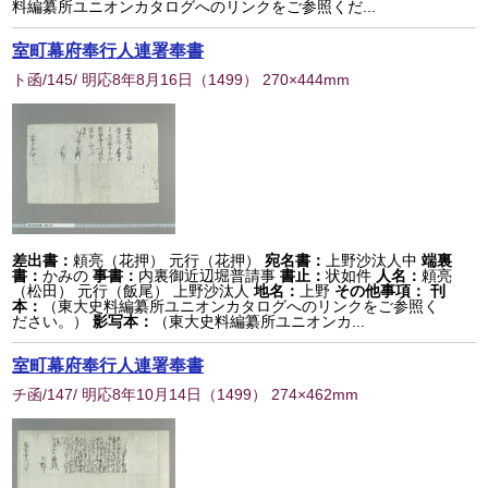
料編纂所ユニオンカタログへのリンクをご参照くだ...
室町幕府奉行人連署奉書
ト函/145/ 明応8年8月16日
（
1499
） 270×444mm
差出書：
頼亮（花押） 元行（花押）
宛名書：
上野沙汰人中
端裏
書：
かみの
事書：
内裏御近辺堀普請事
書止：
状如件
人名：
頼亮
（松田） 元行（飯尾） 上野沙汰人
地名：
上野
その他事項：
刊
本：
（東大史料編纂所ユニオンカタログへのリンクをご参照く
ださい。）
影写本：
（東大史料編纂所ユニオンカ...
室町幕府奉行人連署奉書
チ函/147/ 明応8年10月14日
（
1499
） 274×462mm