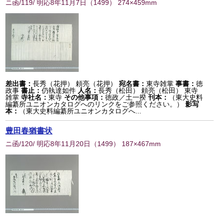
ニ函/119/ 明応8年11月7日
（
1499
） 274×459mm
差出書：
長秀（花押） 頼亮（花押）
宛名書：
東寺雑掌
事書：
徳
政事
書止：
仍執達如件
人名：
長秀（松田） 頼亮（松田） 東寺
雑掌
寺社名：
東寺
その他事項：
徳政／土一揆
刊本：
（東大史料
編纂所ユニオンカタログへのリンクをご参照ください。）
影写
本：
（東大史料編纂所ユニオンカタログへ...
豊田春猶書状
ニ函/120/ 明応8年11月20日
（
1499
） 187×467mm