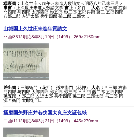
端裏書：
上久世庄＜戊午＞未進人数請文＜明応八年己未三月＞
事書：
上久世庄未進人数請文事
書止：
如件、
人名：
弥三郎 右衛
門四郎 与四郎 太郎四郎 弥五郎 弥二郎 五郎兵衛 藤二 五郎四郎
八郎二郎 左近太郎 兵衛四郎 孫二郎 二郎太...
山城国上久世庄未進年貢請文
ハ函/351/ 明応8年8月19日
（
1499
） 269×2160mm
差出書：
三郎衛門（花押） 孫左衛門（花押）
人名：
＊三郎 右衛
門四郎 与四郎 太郎四郎 弥五郎 弥三郎 ＊＊門 藤二郎 五郎四郎
孫五郎 ＊郎二郎 左近太郎 兵衛四郎 孫二郎 二郎太郎 与二郎 岡
源＊衛門 太郎衛門...
播磨国矢野庄并若狭国太良庄支証包紙
ニ函/111/ 明応8年3月21日
（
1499
） 445×270mm