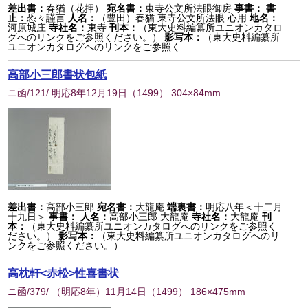
差出書：
春猶（花押）
宛名書：
東寺公文所法眼御房
事書：
書
止：
恐々謹言
人名：
（豊田）春猶 東寺公文所法眼 心用
地名：
河原城庄
寺社名：
東寺
刊本：
（東大史料編纂所ユニオンカタロ
グへのリンクをご参照ください。）
影写本：
（東大史料編纂所
ユニオンカタログへのリンクをご参照く...
高部小三郎書状包紙
ニ函/121/ 明応8年12月19日
（
1499
） 304×84mm
差出書：
高部小三郎
宛名書：
大龍庵
端裏書：
明応八年＜十二月
十九日＞
事書：
人名：
高部小三郎 大龍庵
寺社名：
大龍庵
刊
本：
（東大史料編纂所ユニオンカタログへのリンクをご参照く
ださい。）
影写本：
（東大史料編纂所ユニオンカタログへのリ
ンクをご参照ください。）
高枕軒<赤松>性喜書状
ニ函/379/ （明応8年）11月14日
（
1499
） 186×475mm