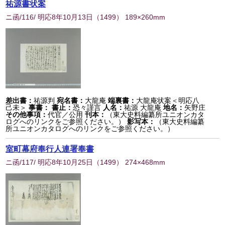
祐源書状案
ニ函/116/ 明応8年10月13日
（
1499
） 189×260mm
差出書：
祐源判
宛名書：
大龍庵
端裏書：
大龍庵状案＜明応八
己未＞
事書：
書止：
恐々謹言
人名：
祐源 大龍庵
地名：
矢野庄
その他事項：
代官／公用
刊本：
（東大史料編纂所ユニオンカタ
ログへのリンクをご参照ください。）
影写本：
（東大史料編纂
所ユニオンカタログへのリンクをご参照ください。）
室町幕府奉行人連署奉書
ニ函/117/ 明応8年10月25日
（
1499
） 274×468mm