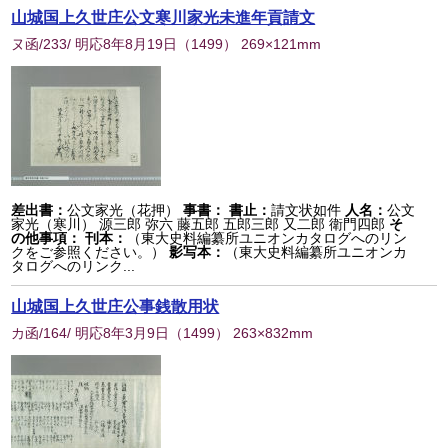
山城国上久世庄公文寒川家光未進年貢請文
ヌ函/233/ 明応8年8月19日
（
1499
） 269×121mm
差出書：
公文家光（花押）
事書：
書止：
請文状如件
人名：
公文
家光（寒川） 源三郎 弥六 藤五郎 五郎三郎 又二郎 衛門四郎
そ
の他事項：
刊本：
（東大史料編纂所ユニオンカタログへのリン
クをご参照ください。）
影写本：
（東大史料編纂所ユニオンカ
タログへのリンク...
山城国上久世庄公事銭散用状
カ函/164/ 明応8年3月9日
（
1499
） 263×832mm