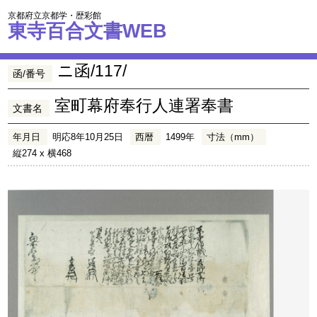
京都府立京都学・歴彩館
東寺百合文書WEB
ニ函/117/
函/番号
室町幕府奉行人連署奉書
文書名
年月日
明応8年10月25日
西暦
1499年
寸法（mm）
縦274 x 横468