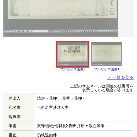
フルサイズ画像2
フルサイズ画像1
＞ 一覧を見る
上記のサムネイルは関連の枝番号を
表示している場合があります
差出人
清房（花押） 長秀（花押）
宛名書
当所名主沙汰人中
端裏書
事書
東寺領城州拝師女御田并所々散在等事
書止
仍執達如件