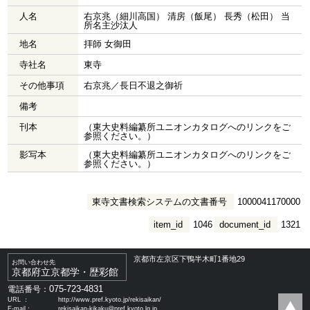
人名
右京兆（細川高国） 清房（飯尾） 長秀（松田） 当
所名主沙汰人
地名
拝師 女御田
寺社名
東寺
その他事項
右京兆／長日不退之御祈
備考
刊本
（東大史料編纂所ユニオンカタログへのリンクをご
参照ください。）
影写本
（東大史料編纂所ユニオンカタログへのリンクをご
参照ください。）
東寺文書検索システムの文書番号
1000041170000
item_id
1046
document_id
1321
京都市左京区下鴨半木町1番地29
お問い合わせ先
京都府立京都学・歴彩館
075-723-4831
電話番号：
URL ：
http://www.pref.kyoto.jp/rekisaikan/
E-mail：
rekisaikan-kikaku@pref.kyoto.lg.jp