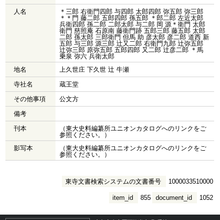
人名
＊三郎 右衛門四郎 与四郎 太郎四郎 弥五郎 弥三郎
＊＊門 藤二郎 五郎四郎 孫五郎 ＊郎二郎 左近太郎
兵衛四郎 孫二郎 二郎太郎 与二郎 岡 源＊衛門 太郎
衛門 慈照庵 石原南 藤衛門跡 五郎三郎 藤五郎 太郎
二郎 孫太郎 三郎衛門 但馬 助 彦太郎 彦二郎 道西 新
五郎 与三郎 源三郎 辻又二郎 右衛門九郎 辻弥五郎
辻弥三郎 原弥五郎 五郎四郎 又二郎 辻彦二郎 ＊馬
乗泉 弥六 兵衛太郎
地名
上久世庄 下久世 辻 牛瀬
寺社名
蔵王堂
その他事項
公文方
備考
刊本
（東大史料編纂所ユニオンカタログへのリンクをご
参照ください。）
影写本
（東大史料編纂所ユニオンカタログへのリンクをご
参照ください。）
東寺文書検索システムの文書番号
1000033510000
item_id
855
document_id
1052