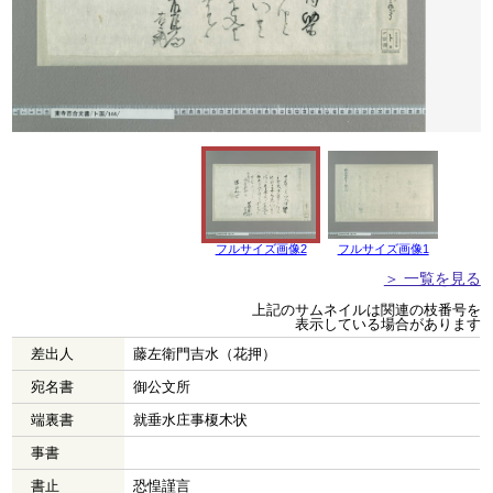
フルサイズ画像2
フルサイズ画像1
＞ 一覧を見る
上記のサムネイルは関連の枝番号を
表示している場合があります
差出人
藤左衛門吉水（花押）
宛名書
御公文所
端裏書
就垂水庄事榎木状
事書
書止
恐惶謹言