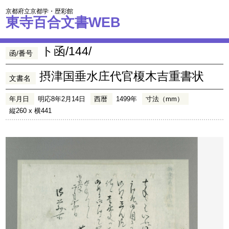
京都府立京都学・歴彩館
東寺百合文書WEB
ト函/144/
函/番号
摂津国垂水庄代官榎木吉重書状
文書名
年月日
明応8年2月14日
西暦
1499年
寸法（mm）
縦260 x 横441