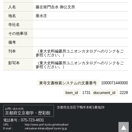
人名
藤左衛門吉水 御公文所
地名
垂水庄
寺社名
その他事項
備考
刊本
（東大史料編纂所ユニオンカタログへのリンクをご
参照ください。）
影写本
（東大史料編纂所ユニオンカタログへのリンクをご
参照ください。）
東寺文書検索システムの文書番号
1000071440000
item_id
1731
document_id
2228
京都市左京区下鴨半木町1番地29
お問い合わせ先
京都府立京都学・歴彩館
075-723-4831
電話番号：
URL ：
http://www.pref.kyoto.jp/rekisaikan/
E-mail：
rekisaikan-kikaku@pref.kyoto.lg.jp